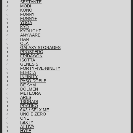
SESTANTE
MODI
KONO
FUNNY
FUNNY+
YOGA
KYO
KYOLIGHT
ANYWARE
HAN
OLA
GALAXY STORAGES
PROSPERO
FRIDAY/ON
ISOTTA
GENESIS
FORTYFIVE-NINETY
ELECTA
INFINITY
PASO DOBLE
DE SYM
DOLMEN
METEORA
ARES
16GRADI
PRATIKO
6X3 / SEI X ME
UNO E ZERO
ONE
ISIXTY
ATTIVA
HYPE