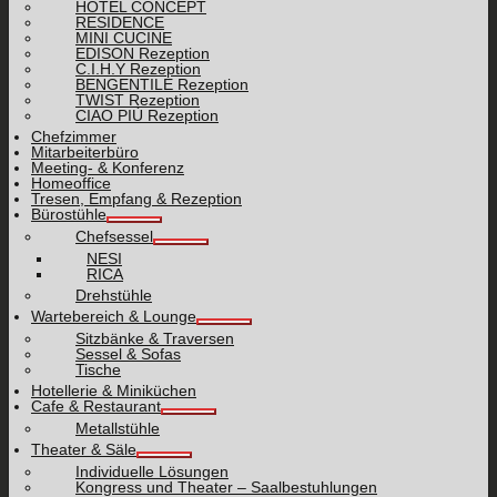
HOTEL CONCEPT
RESIDENCE
MINI CUCINE
EDISON Rezeption
C.I.H.Y Rezeption
BENGENTILE Rezeption
TWIST Rezeption
CIAO PIÙ Rezeption
Chefzimmer
Mitarbeiterbüro
Meeting- & Konferenz
Homeoffice
Tresen, Empfang & Rezeption
Bürostühle
Chefsessel
NESI
RICA
Drehstühle
Wartebereich & Lounge
Sitzbänke & Traversen
Sessel & Sofas
Tische
Hotellerie & Miniküchen
Cafe & Restaurant
Metallstühle
Theater & Säle
Individuelle Lösungen
Kongress und Theater – Saalbestuhlungen