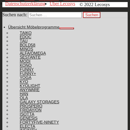
Datenschutzerklärung
Über Lecosys
© 2022 Lecosys
Suchen nach:
Übersicht Möbelprogramme
TAIKO
EDOC
TAU
BOLD58
MINOS
ALFA/OMEGA
SESTANTE
MODI
KONO
FUNNY
FUNNY+
YOGA
KYO
KYOLIGHT
ANYWARE
HAN
OLA
GALAXY STORAGES
PROSPERO
FRIDAY/ON
ISOTTA
GENESIS
FORTYFIVE-NINETY
ELECTA