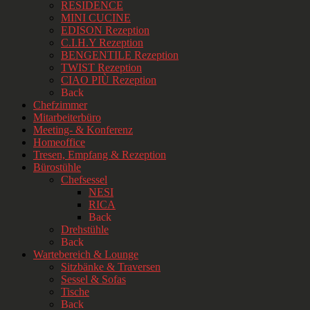
RESIDENCE
MINI CUCINE
EDISON Rezeption
C.I.H.Y Rezeption
BENGENTILE Rezeption
TWIST Rezeption
CIAO PIÙ Rezeption
Back
Chefzimmer
Mitarbeiterbüro
Meeting- & Konferenz
Homeoffice
Tresen, Empfang & Rezeption
Bürostühle
Chefsessel
NESI
RICA
Back
Drehstühle
Back
Wartebereich & Lounge
Sitzbänke & Traversen
Sessel & Sofas
Tische
Back