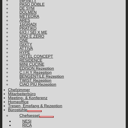
INFINITY
PASO DOBLE
DE SYM
DOLMEN
METEORA
ARES
16GRADI
PRATIKO
6X3 / SEI X ME
UNO E ZERO
ONE
ISIXTY
ATTIVA
HYPE
HOTEL CONCEPT
RESIDENCE
MINI CUCINE
EDISON Rezeption
C.I.H.Y Rezeption
BENGENTILE Rezeption
TWIST Rezeption
CIAO PIÙ Rezeption
Chefzimmer
Mitarbeiterbüro
Meeting- & Konferenz
Homeoffice
Tresen, Empfang & Rezeption
Bürostühle
Chefsessel
NESI
RICA