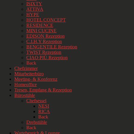
ISIXTY
ATTIVA
HYPE
HOTEL CONCEPT
RESIDENCE
MINI CUCINE
EDISON Rezeption
C.I.H.Y Rezeption
BENGENTILE Rezeption
TWIST Rezeption
CIAO PIÙ Rezeption
Back
Chefzimmer
Mitarbeiterbüro
Meeting- & Konferenz
Homeoffice
Tresen, Empfang & Rezeption
Bürostühle
Chefsessel
NESI
RICA
Back
Drehstühle
Back
Wartebereich & Lounge