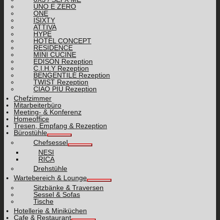
UNO E ZERO
ONE
ISIXTY
ATTIVA
HYPE
HOTEL CONCEPT
RESIDENCE
MINI CUCINE
EDISON Rezeption
C.I.H.Y Rezeption
BENGENTILE Rezeption
TWIST Rezeption
CIAO PIÙ Rezeption
Chefzimmer
Mitarbeiterbüro
Meeting- & Konferenz
Homeoffice
Tresen, Empfang & Rezeption
Bürostühle
Chefsessel
NESI
RICA
Drehstühle
Wartebereich & Lounge
Sitzbänke & Traversen
Sessel & Sofas
Tische
Hotellerie & Miniküchen
Cafe & Restaurant