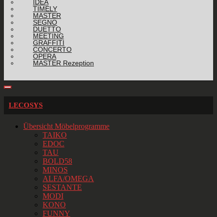
IDEA
TIMELY
MASTER
SEGNO
DUETTO
MEETING
GRAFFITI
CONCERTO
OPERA
MASTER Rezeption
LECOSYS
Übersicht Möbelprogramme
TAIKO
EDOC
TAU
BOLD58
MINOS
ALFA/OMEGA
SESTANTE
MODI
KONO
FUNNY