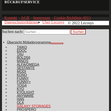
RÜCKRUFSERVICE
Kontakt
AGB
Impressum
Cookie-Richtlinie (EU)
Datenschutzerklärung
Über Lecosys
© 2022 Lecosys
Suchen nach:
Übersicht Möbelprogramme
TAIKO
EDOC
TAU
BOLD58
MINOS
ALFA/OMEGA
SESTANTE
MODI
KONO
FUNNY
FUNNY+
YOGA
KYO
KYOLIGHT
ANYWARE
HAN
OLA
GALAXY STORAGES
PROSPERO