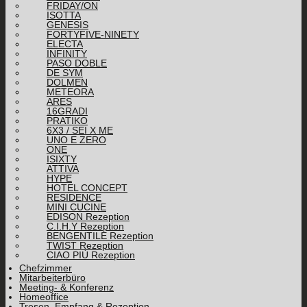
FRIDAY/ON
ISOTTA
GENESIS
FORTYFIVE-NINETY
ELECTA
INFINITY
PASO DOBLE
DE SYM
DOLMEN
METEORA
ARES
16GRADI
PRATIKO
6X3 / SEI X ME
UNO E ZERO
ONE
ISIXTY
ATTIVA
HYPE
HOTEL CONCEPT
RESIDENCE
MINI CUCINE
EDISON Rezeption
C.I.H.Y Rezeption
BENGENTILE Rezeption
TWIST Rezeption
CIAO PIÙ Rezeption
Chefzimmer
Mitarbeiterbüro
Meeting- & Konferenz
Homeoffice
Tresen, Empfang & Rezeption