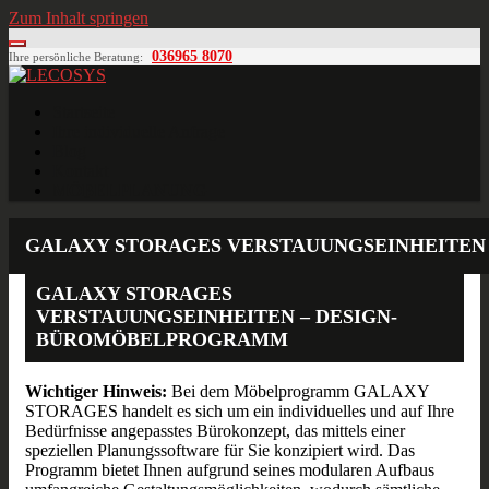
Zum Inhalt springen
036965 8070
Ihre persönliche Beratung:
LECOSYS
Büroeinrichtungen für Individualisten
Startseite
Ihre individuelle Anfrage
Blog
Kontakt
MÖBELPLANUNG
GALAXY STORAGES VERSTAUUNGSEINHEITEN
GALAXY STORAGES
VERSTAUUNGSEINHEITEN – DESIGN-
BÜROMÖBELPROGRAMM
Wichtiger Hinweis:
Bei dem Möbelprogramm GALAXY
STORAGES handelt es sich um ein individuelles und auf Ihre
Bedürfnisse angepasstes Bürokonzept, das mittels einer
speziellen Planungssoftware für Sie konzipiert wird. Das
Programm bietet Ihnen aufgrund seines modularen Aufbaus