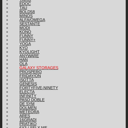
EDOC
TAU
BOLD58
MINOS
ALFA/OMEGA
SESTANTE
MODI
KONO
FUNNY
FUNNY+
YOGA
KYO
KYOLIGHT
ANYWARE
HAN
OLA
GALAXY STORAGES
PROSPERO
FRIDAY/ON
ISOTTA
GENESIS
FORTYFIVE-NINETY
ELECTA
INFINITY
PASO DOBLE
DE SYM
DOLMEN
METEORA
ARES
16GRADI
PRATIKO
6X3 / SEI X ME