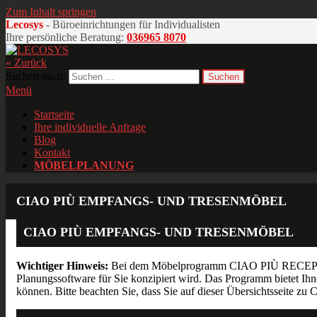
Zum Inhalt springen
Lecosys
- Büroeinrichtungen für Individualisten
Ihre persönliche Beratung:
036965 8070
« Zurück
LECOSYS
Büroeinrichtungen für Individualisten
Suchen nach:
Menü
Startseite
Ihre individuelle Anfrage
Blog
Kontakt
MÖBELPLANUNG
CIAO PIÙ EMPFANGS- UND TRESENMÖBEL
CIAO PIÙ EMPFANGS- UND TRESENMÖBEL
Wichtiger Hinweis:
Bei dem Möbelprogramm CIAO PIÙ RECEPTION ha
Planungssoftware für Sie konzipiert wird. Das Programm bietet I
können. Bitte beachten Sie, dass Sie auf dieser Übersichtsseite