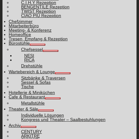
C.I.H.Y Rezeption
BENGENTILE Rezeption
TWIST Rezeption
CIAO PIÙ Rezeption
Chefzimmer
Mitarbeiterbüro
Meeting- & Konferenz
Homeoffice
Tresen, Empfang & Rezeption
Bürostühle
Chefsessel
NESI
RICA
Drehstühle
Wartebereich & Lounge
Sitzbänke & Traversen
Sessel & Sofas
Tische
Hotellerie & Miniküchen
Cafe & Restaurant
Metallstühle
Theater & Säle
Individuelle Lösungen
Kongress und Theater – Saalbestuhlungen
Archiv
CENTURY
ARKITRE