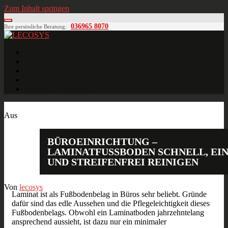
Zum Inhalt springen
036965 8070
Ihre persönliche Beratung:
LECOSYS
Büroeinrichtungen für Individualisten
Startseite
Ihre individuelle Anfrage
Blog
Kontakt
MÖBELPLANUNG
März
10
2017
Aus
BÜROEINRICHTUNG –
LAMINATFUSSBODEN SCHNELL, EINF
ND STREIFENFREI REINIGEN
Von
lecosys
Laminat ist als Fußbodenbelag in Büros sehr beliebt. Gründe
dafür sind das edle Aussehen und die Pflegeleichtigkeit dieses
Fußbodenbelags. Obwohl ein Laminatboden jahrzehntelang
ansprechend aussieht, ist dazu nur ein minimaler