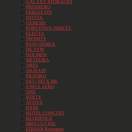
GALAXY STORAGES
PROSPERO
FRIDAY/ON
ISOTTA
GENESIS
FORTYFIVE-NINETY
ELECTA
INFINITY
PASO DOBLE
DE SYM
DOLMEN
METEORA
ARES
16GRADI
PRATIKO
6X3 / SEI X ME
UNO E ZERO
ONE
ISIXTY
ATTIVA
HYPE
HOTEL CONCEPT
RESIDENCE
MINI CUCINE
EDISON Rezeption