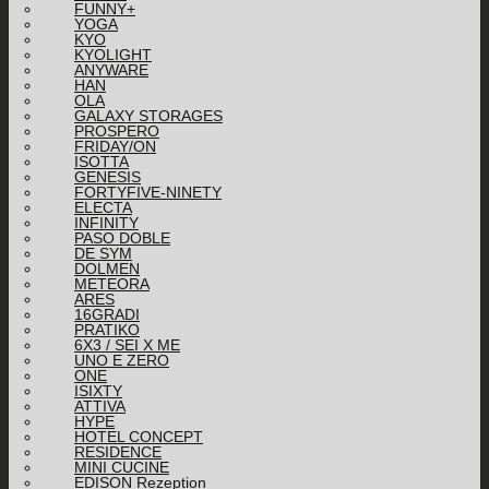
FUNNY+
YOGA
KYO
KYOLIGHT
ANYWARE
HAN
OLA
GALAXY STORAGES
PROSPERO
FRIDAY/ON
ISOTTA
GENESIS
FORTYFIVE-NINETY
ELECTA
INFINITY
PASO DOBLE
DE SYM
DOLMEN
METEORA
ARES
16GRADI
PRATIKO
6X3 / SEI X ME
UNO E ZERO
ONE
ISIXTY
ATTIVA
HYPE
HOTEL CONCEPT
RESIDENCE
MINI CUCINE
EDISON Rezeption