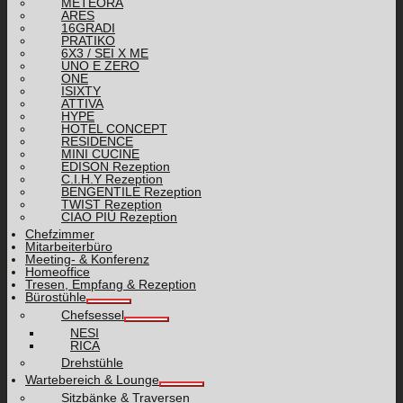
METEORA
ARES
16GRADI
PRATIKO
6X3 / SEI X ME
UNO E ZERO
ONE
ISIXTY
ATTIVA
HYPE
HOTEL CONCEPT
RESIDENCE
MINI CUCINE
EDISON Rezeption
C.I.H.Y Rezeption
BENGENTILE Rezeption
TWIST Rezeption
CIAO PIÙ Rezeption
Chefzimmer
Mitarbeiterbüro
Meeting- & Konferenz
Homeoffice
Tresen, Empfang & Rezeption
Bürostühle
Chefsessel
NESI
RICA
Drehstühle
Wartebereich & Lounge
Sitzbänke & Traversen