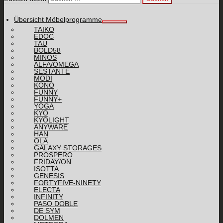
Übersicht Möbelprogramme
TAIKO
EDOC
TAU
BOLD58
MINOS
ALFA/OMEGA
SESTANTE
MODI
KONO
FUNNY
FUNNY+
YOGA
KYO
KYOLIGHT
ANYWARE
HAN
OLA
GALAXY STORAGES
PROSPERO
FRIDAY/ON
ISOTTA
GENESIS
FORTYFIVE-NINETY
ELECTA
INFINITY
PASO DOBLE
DE SYM
DOLMEN