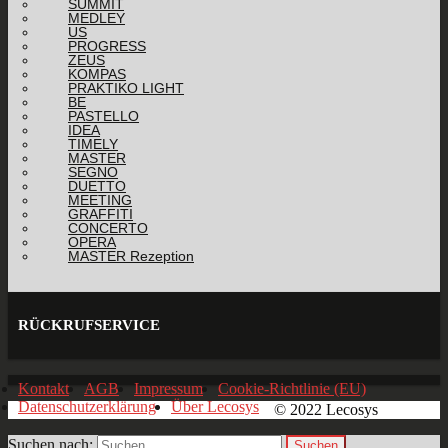
SUMMIT
MEDLEY
US
PROGRESS
ZEUS
KOMPAS
PRAKTIKO LIGHT
BE
PASTELLO
IDEA
TIMELY
MASTER
SEGNO
DUETTO
MEETING
GRAFFITI
CONCERTO
OPERA
MASTER Rezeption
RÜCKRUFSERVICE
Kontakt
AGB
Impressum
Cookie-Richtlinie (EU)
Datenschutzerklärung
Über Lecosys
© 2022 Lecosys
Suchen nach: