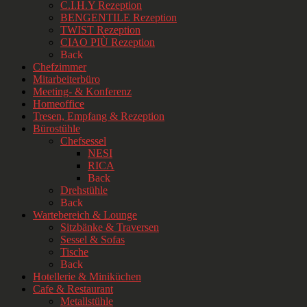
C.I.H.Y Rezeption
BENGENTILE Rezeption
TWIST Rezeption
CIAO PIÙ Rezeption
Back
Chefzimmer
Mitarbeiterbüro
Meeting- & Konferenz
Homeoffice
Tresen, Empfang & Rezeption
Bürostühle
Chefsessel
NESI
RICA
Back
Drehstühle
Back
Wartebereich & Lounge
Sitzbänke & Traversen
Sessel & Sofas
Tische
Back
Hotellerie & Miniküchen
Cafe & Restaurant
Metallstühle