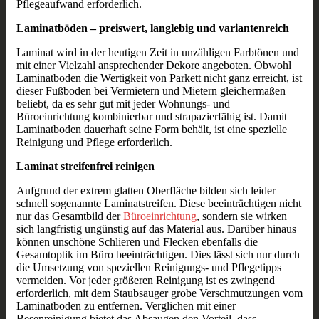
Pflegeaufwand erforderlich.
Laminatböden – preiswert, langlebig und variantenreich
Laminat wird in der heutigen Zeit in unzähligen Farbtönen und
mit einer Vielzahl ansprechender Dekore angeboten. Obwohl
Laminatboden die Wertigkeit von Parkett nicht ganz erreicht, ist
dieser Fußboden bei Vermietern und Mietern gleichermaßen
beliebt, da es sehr gut mit jeder Wohnungs- und
Büroeinrichtung kombinierbar und strapazierfähig ist. Damit
Laminatboden dauerhaft seine Form behält, ist eine spezielle
Reinigung und Pflege erforderlich.
Laminat streifenfrei reinigen
Aufgrund der extrem glatten Oberfläche bilden sich leider
schnell sogenannte Laminatstreifen. Diese beeinträchtigen nicht
nur das Gesamtbild der
Büroeinrichtung
, sondern sie wirken
sich langfristig ungünstig auf das Material aus. Darüber hinaus
können unschöne Schlieren und Flecken ebenfalls die
Gesamtoptik im Büro beeinträchtigen. Dies lässt sich nur durch
die Umsetzung von speziellen Reinigungs- und Pflegetipps
vermeiden. Vor jeder größeren Reinigung ist es zwingend
erforderlich, mit dem Staubsauger grobe Verschmutzungen vom
Laminatboden zu entfernen. Verglichen mit einer
Besenreinigung bietet das Absaugen den Vorteil, dass