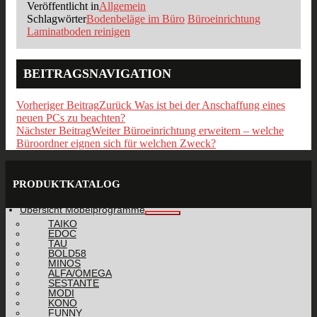
Veröffentlicht in
Allgemein
Schlagwörter
Bodenbeläge im Büro
Büroeinrichtung
Laminatboden reinigen
BEITRAGSNAVIGATION
Vorheriger Beitrag
Zurück
Was ist bei der Anschaffung eines
neuen PCs zu beachten?
Nächster Beitrag
Weiter
Büroeinrichtung erweitern – welche
Büroordner eignen sich für welchen Zweck?
PRODUKTKATALOG
Übersicht Möbelprogramme
TAIKO
EDOC
TAU
BOLD58
MINOS
ALFA/OMEGA
SESTANTE
MODI
KONO
FUNNY