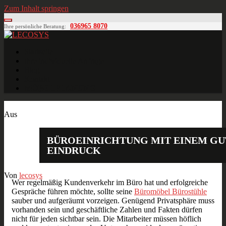
Zum Inhalt springen
036965 8070
Ihre persönliche Beratung:
LECOSYS
Büroeinrichtungen für Individualisten
Startseite
Ihre individuelle Anfrage
Blog
Kontakt
MÖBELPLANUNG
Nov.
24
2014
Aus
BÜROEINRICHTUNG MIT EINEM GU
EINDRUCK
Von
lecosys
Wer regelmäßig Kundenverkehr im Büro hat und erfolgreiche
Gespräche führen möchte, sollte seine
Büromöbel Bürostühle
sauber und aufgeräumt vorzeigen. Genügend Privatsphäre muss
vorhanden sein und geschäftliche Zahlen und Fakten dürfen
nicht für jeden sichtbar sein. Die Mitarbeiter müssen höflich