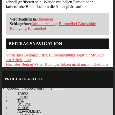
schnell griffbereit sein. Wände mit hellen Farben oder
farbenfrohe Bilder lockern die Atmosphäre auf.
Veröffentlicht in
Allgemein
Schlagwörter
Büroeinrichtung
Büromöbel Bürostühle
Reinigung Büromöbel
BEITRAGSNAVIGATION
Vorheriger Beitrag
Zurück
Büroeinrichtung sorgt für Struktur
am Arbeitsplatz
Nächster Beitrag
Weiter
Richtiges Sitzen nicht nur im Chefbüro
PRODUKTKATALOG
Übersicht Möbelprogramme
TAIKO
EDOC
TAU
BOLD58
MINOS
ALFA/OMEGA