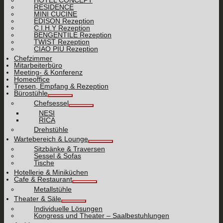
HOTEL CONCEPT
RESIDENCE
MINI CUCINE
EDISON Rezeption
C.I.H.Y Rezeption
BENGENTILE Rezeption
TWIST Rezeption
CIAO PIÙ Rezeption
Chefzimmer
Mitarbeiterbüro
Meeting- & Konferenz
Homeoffice
Tresen, Empfang & Rezeption
Bürostühle
Chefsessel
NESI
RICA
Drehstühle
Wartebereich & Lounge
Sitzbänke & Traversen
Sessel & Sofas
Tische
Hotellerie & Miniküchen
Cafe & Restaurant
Metallstühle
Theater & Säle
Individuelle Lösungen
Kongress und Theater – Saalbestuhlungen