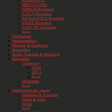
RESIDENCE
MINI CUCINE
EDISON Rezeption
C.I.H.Y Rezeption
BENGENTILE Rezeption
TWIST Rezeption
CIAO PIÙ Rezeption
Back
Chefzimmer
Mitarbeiterbüro
Meeting- & Konferenz
Homeoffice
Tresen, Empfang & Rezeption
Bürostühle
Chefsessel
NESI
RICA
Back
Drehstühle
Back
Wartebereich & Lounge
Sitzbänke & Traversen
Sessel & Sofas
Tische
Back