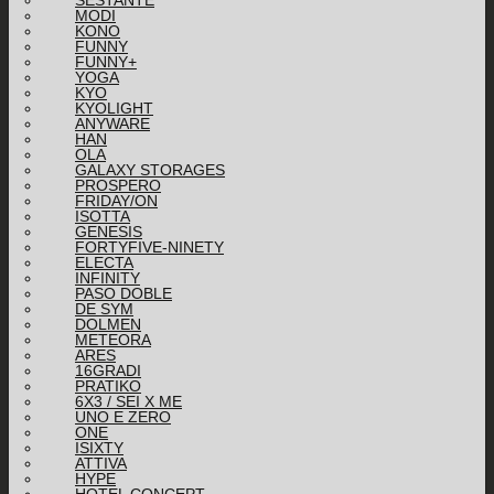
SESTANTE
MODI
KONO
FUNNY
FUNNY+
YOGA
KYO
KYOLIGHT
ANYWARE
HAN
OLA
GALAXY STORAGES
PROSPERO
FRIDAY/ON
ISOTTA
GENESIS
FORTYFIVE-NINETY
ELECTA
INFINITY
PASO DOBLE
DE SYM
DOLMEN
METEORA
ARES
16GRADI
PRATIKO
6X3 / SEI X ME
UNO E ZERO
ONE
ISIXTY
ATTIVA
HYPE