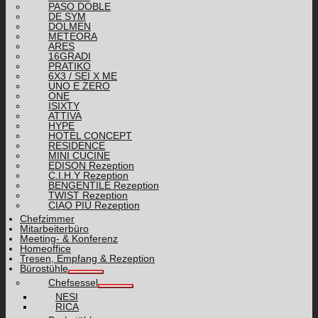
PASO DOBLE
DE SYM
DOLMEN
METEORA
ARES
16GRADI
PRATIKO
6X3 / SEI X ME
UNO E ZERO
ONE
ISIXTY
ATTIVA
HYPE
HOTEL CONCEPT
RESIDENCE
MINI CUCINE
EDISON Rezeption
C.I.H.Y Rezeption
BENGENTILE Rezeption
TWIST Rezeption
CIAO PIÙ Rezeption
Chefzimmer
Mitarbeiterbüro
Meeting- & Konferenz
Homeoffice
Tresen, Empfang & Rezeption
Bürostühle
Chefsessel
NESI
RICA