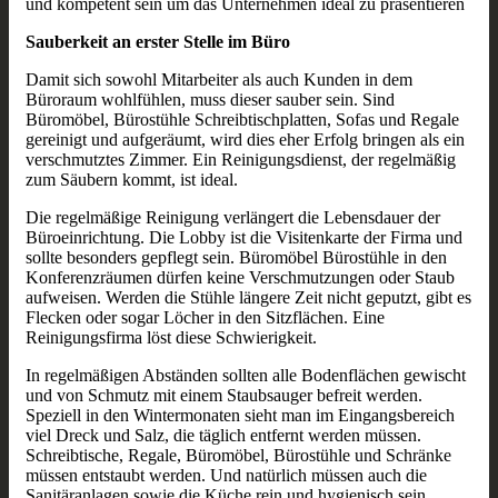
und kompetent sein um das Unternehmen ideal zu präsentieren
Sauberkeit an erster Stelle im Büro
Damit sich sowohl Mitarbeiter als auch Kunden in dem
Büroraum wohlfühlen, muss dieser sauber sein. Sind
Büromöbel, Bürostühle Schreibtischplatten, Sofas und Regale
gereinigt und aufgeräumt, wird dies eher Erfolg bringen als ein
verschmutztes Zimmer. Ein Reinigungsdienst, der regelmäßig
zum Säubern kommt, ist ideal.
Die regelmäßige Reinigung verlängert die Lebensdauer der
Büroeinrichtung. Die Lobby ist die Visitenkarte der Firma und
sollte besonders gepflegt sein. Büromöbel Bürostühle in den
Konferenzräumen dürfen keine Verschmutzungen oder Staub
aufweisen. Werden die Stühle längere Zeit nicht geputzt, gibt es
Flecken oder sogar Löcher in den Sitzflächen. Eine
Reinigungsfirma löst diese Schwierigkeit.
In regelmäßigen Abständen sollten alle Bodenflächen gewischt
und von Schmutz mit einem Staubsauger befreit werden.
Speziell in den Wintermonaten sieht man im Eingangsbereich
viel Dreck und Salz, die täglich entfernt werden müssen.
Schreibtische, Regale, Büromöbel, Bürostühle und Schränke
müssen entstaubt werden. Und natürlich müssen auch die
Sanitäranlagen sowie die Küche rein und hygienisch sein.