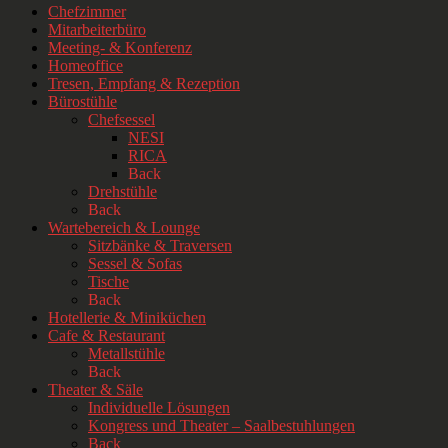
Chefzimmer
Mitarbeiterbüro
Meeting- & Konferenz
Homeoffice
Tresen, Empfang & Rezeption
Bürostühle
Chefsessel
NESI
RICA
Back
Drehstühle
Back
Wartebereich & Lounge
Sitzbänke & Traversen
Sessel & Sofas
Tische
Back
Hotellerie & Miniküchen
Cafe & Restaurant
Metallstühle
Back
Theater & Säle
Individuelle Lösungen
Kongress und Theater – Saalbestuhlungen
Back