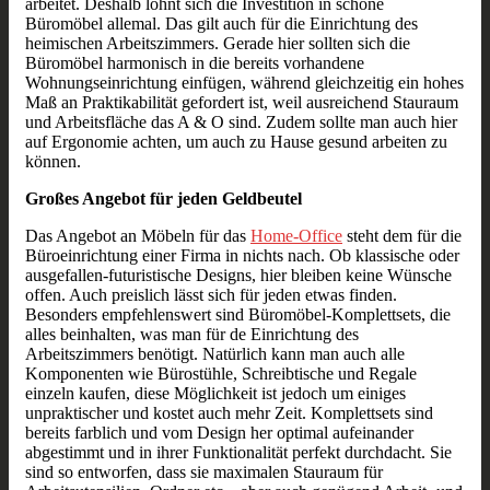
arbeitet. Deshalb lohnt sich die Investition in schöne
Büromöbel allemal. Das gilt auch für die Einrichtung des
heimischen Arbeitszimmers. Gerade hier sollten sich die
Büromöbel harmonisch in die bereits vorhandene
Wohnungseinrichtung einfügen, während gleichzeitig ein hohes
Maß an Praktikabilität gefordert ist, weil ausreichend Stauraum
und Arbeitsfläche das A & O sind. Zudem sollte man auch hier
auf Ergonomie achten, um auch zu Hause gesund arbeiten zu
können.
Großes Angebot für jeden Geldbeutel
Das Angebot an Möbeln für das
Home-Office
steht dem für die
Büroeinrichtung einer Firma in nichts nach. Ob klassische oder
ausgefallen-futuristische Designs, hier bleiben keine Wünsche
offen. Auch preislich lässt sich für jeden etwas finden.
Besonders empfehlenswert sind Büromöbel-Komplettsets, die
alles beinhalten, was man für de Einrichtung des
Arbeitszimmers benötigt. Natürlich kann man auch alle
Komponenten wie Bürostühle, Schreibtische und Regale
einzeln kaufen, diese Möglichkeit ist jedoch um einiges
unpraktischer und kostet auch mehr Zeit. Komplettsets sind
bereits farblich und vom Design her optimal aufeinander
abgestimmt und in ihrer Funktionalität perfekt durchdacht. Sie
sind so entworfen, dass sie maximalen Stauraum für