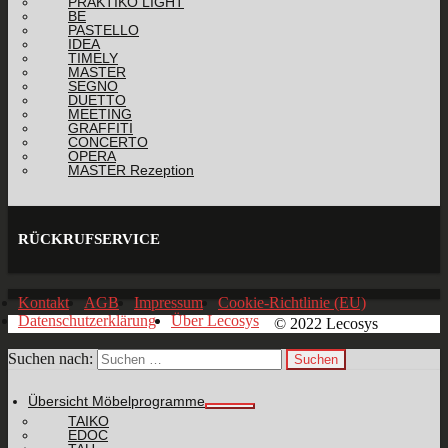
PRAKTIKO LIGHT
BE
PASTELLO
IDEA
TIMELY
MASTER
SEGNO
DUETTO
MEETING
GRAFFITI
CONCERTO
OPERA
MASTER Rezeption
RÜCKRUFSERVICE
Kontakt
AGB
Impressum
Cookie-Richtlinie (EU)
Datenschutzerklärung
Über Lecosys
© 2022 Lecosys
Suchen nach:
Übersicht Möbelprogramme
TAIKO
EDOC