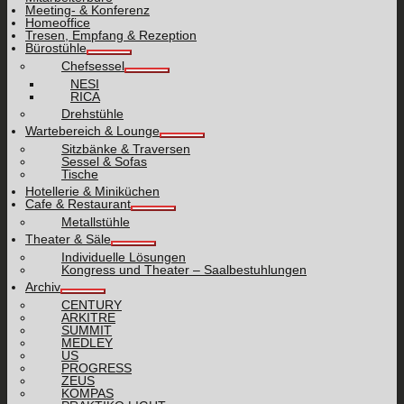
Meeting- & Konferenz
Homeoffice
Tresen, Empfang & Rezeption
Bürostühle
Chefsessel
NESI
RICA
Drehstühle
Wartebereich & Lounge
Sitzbänke & Traversen
Sessel & Sofas
Tische
Hotellerie & Miniküchen
Cafe & Restaurant
Metallstühle
Theater & Säle
Individuelle Lösungen
Kongress und Theater – Saalbestuhlungen
Archiv
CENTURY
ARKITRE
SUMMIT
MEDLEY
US
PROGRESS
ZEUS
KOMPAS