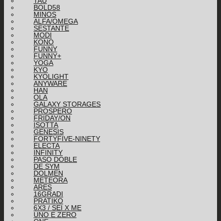
TAU
BOLD58
MINOS
ALFA/OMEGA
SESTANTE
MODI
KONO
FUNNY
FUNNY+
YOGA
KYO
KYOLIGHT
ANYWARE
HAN
OLA
GALAXY STORAGES
PROSPERO
FRIDAY/ON
ISOTTA
GENESIS
FORTYFIVE-NINETY
ELECTA
INFINITY
PASO DOBLE
DE SYM
DOLMEN
METEORA
ARES
16GRADI
PRATIKO
6X3 / SEI X ME
UNO E ZERO