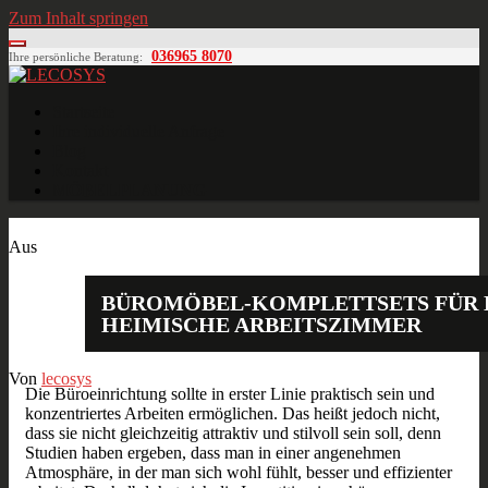
Zum Inhalt springen
036965 8070
Ihre persönliche Beratung:
LECOSYS
Büroeinrichtungen für Individualisten
Startseite
Ihre individuelle Anfrage
Blog
Kontakt
MÖBELPLANUNG
Okt.
26
2016
Aus
BÜROMÖBEL-KOMPLETTSETS FÜR 
HEIMISCHE ARBEITSZIMMER
Von
lecosys
Die Büroeinrichtung sollte in erster Linie praktisch sein und
konzentriertes Arbeiten ermöglichen. Das heißt jedoch nicht,
dass sie nicht gleichzeitig attraktiv und stilvoll sein soll, denn
Studien haben ergeben, dass man in einer angenehmen
Atmosphäre, in der man sich wohl fühlt, besser und effizienter