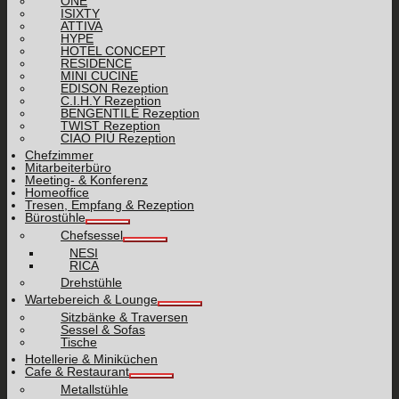
ONE
ISIXTY
ATTIVA
HYPE
HOTEL CONCEPT
RESIDENCE
MINI CUCINE
EDISON Rezeption
C.I.H.Y Rezeption
BENGENTILE Rezeption
TWIST Rezeption
CIAO PIÙ Rezeption
Chefzimmer
Mitarbeiterbüro
Meeting- & Konferenz
Homeoffice
Tresen, Empfang & Rezeption
Bürostühle
Chefsessel
NESI
RICA
Drehstühle
Wartebereich & Lounge
Sitzbänke & Traversen
Sessel & Sofas
Tische
Hotellerie & Miniküchen
Cafe & Restaurant
Metallstühle