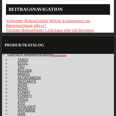
BEITRAGSNAVIGATION
Vorheriger Beitrag
Zurück
Welche Ergänzungen zur
Büroeinrichtung gibt es?
Nächster Beitrag
Weiter
Licht kann sehr viel bewirken
PRODUKTKATALOG
Übersicht Möbelprogramme
TAIKO
EDOC
TAU
BOLD58
MINOS
ALFA/OMEGA
SESTANTE
MODI
KONO
FUNNY
FUNNY+
YOGA
KYO
KYOLIGHT
ANYWARE
HAN