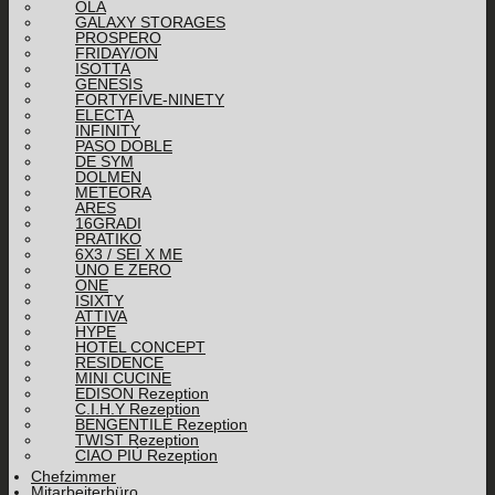
OLA
GALAXY STORAGES
PROSPERO
FRIDAY/ON
ISOTTA
GENESIS
FORTYFIVE-NINETY
ELECTA
INFINITY
PASO DOBLE
DE SYM
DOLMEN
METEORA
ARES
16GRADI
PRATIKO
6X3 / SEI X ME
UNO E ZERO
ONE
ISIXTY
ATTIVA
HYPE
HOTEL CONCEPT
RESIDENCE
MINI CUCINE
EDISON Rezeption
C.I.H.Y Rezeption
BENGENTILE Rezeption
TWIST Rezeption
CIAO PIÙ Rezeption
Chefzimmer
Mitarbeiterbüro