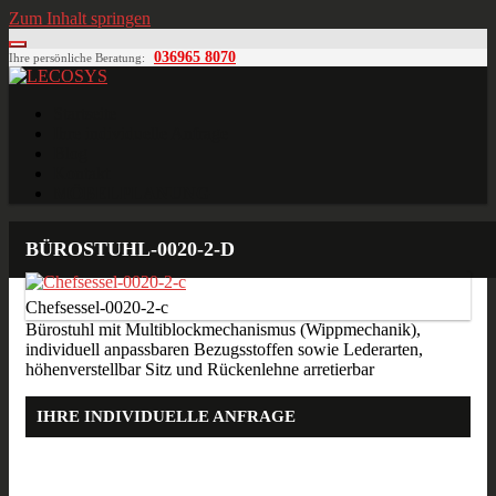
Zum Inhalt springen
036965 8070
Ihre persönliche Beratung:
LECOSYS
Büroeinrichtungen für Individualisten
Startseite
Ihre individuelle Anfrage
Blog
Kontakt
MÖBELPLANUNG
BÜROSTUHL-0020-2-D
Chefsessel-0020-2-c
Bürostuhl mit Multiblockmechanismus (Wippmechanik),
individuell anpassbaren Bezugsstoffen sowie Lederarten,
höhenverstellbar Sitz und Rückenlehne arretierbar
IHRE INDIVIDUELLE ANFRAGE