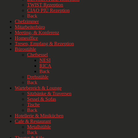
TWIST Rezeption
CIAO PIÙ Rezeption
Back
Chefzimmer
Mitarbeiterbüro
Meeting- & Konferenz
Homeoffice
Tresen, Empfang & Rezeption
Bürostühle
Chefsessel
NESI
RICA
Back
Drehstühle
Back
Wartebereich & Lounge
Sitzbänke & Traversen
Sessel & Sofas
Tische
Back
Hotellerie & Miniküchen
Cafe & Restaurant
Metallstühle
Back
Theater & Säle