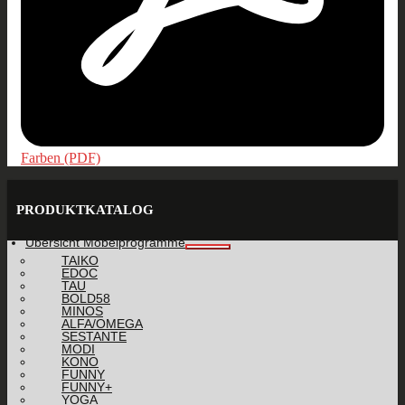
Farben (PDF)
PRODUKTKATALOG
Übersicht Möbelprogramme
TAIKO
EDOC
TAU
BOLD58
MINOS
ALFA/OMEGA
SESTANTE
MODI
KONO
FUNNY
FUNNY+
YOGA