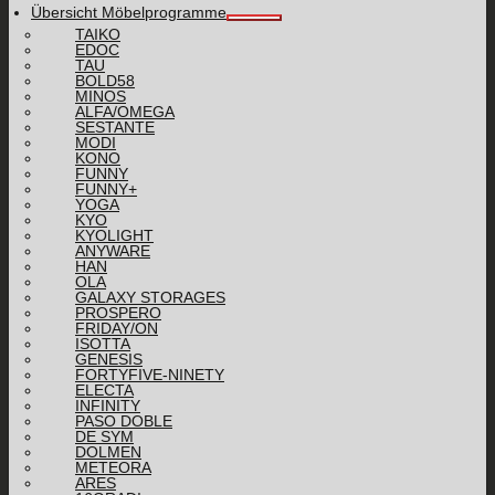
Übersicht Möbelprogramme
TAIKO
EDOC
TAU
BOLD58
MINOS
ALFA/OMEGA
SESTANTE
MODI
KONO
FUNNY
FUNNY+
YOGA
KYO
KYOLIGHT
ANYWARE
HAN
OLA
GALAXY STORAGES
PROSPERO
FRIDAY/ON
ISOTTA
GENESIS
FORTYFIVE-NINETY
ELECTA
INFINITY
PASO DOBLE
DE SYM
DOLMEN
METEORA
ARES