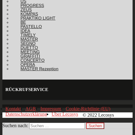
US
PROGRESS
ZEUS
KOMPAS
PRAKTIKO LIGHT
BE
PASTELLO
IDEA
TIMELY
MASTER
SEGNO
DUETTO
MEETING
GRAFFITI
CONCERTO
OPERA
MASTER Rezeption
RÜCKRUFSERVICE
Kontakt
AGB
Impressum
Cookie-Richtlinie (EU)
Datenschutzerklärung
Über Lecosys
© 2022 Lecosys
Suchen nach: