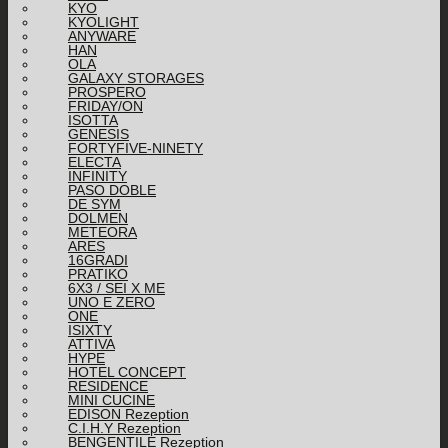
KYO
KYOLIGHT
ANYWARE
HAN
OLA
GALAXY STORAGES
PROSPERO
FRIDAY/ON
ISOTTA
GENESIS
FORTYFIVE-NINETY
ELECTA
INFINITY
PASO DOBLE
DE SYM
DOLMEN
METEORA
ARES
16GRADI
PRATIKO
6X3 / SEI X ME
UNO E ZERO
ONE
ISIXTY
ATTIVA
HYPE
HOTEL CONCEPT
RESIDENCE
MINI CUCINE
EDISON Rezeption
C.I.H.Y Rezeption
BENGENTILE Rezeption