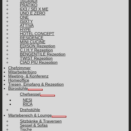
16GRADI
PRATIKO
6X3 / SEI X ME
UNO E ZERO
ONE
ISIXTY
ATTIVA
HYPE
HOTEL CONCEPT
RESIDENCE
MINI CUCINE
EDISON Rezeption
C.I.H.Y Rezeption
BENGENTILE Rezeption
TWIST Rezeption
CIAO PIÙ Rezeption
Chefzimmer
Mitarbeiterbüro
Meeting- & Konferenz
Homeoffice
Tresen, Empfang & Rezeption
Bürostühle
Chefsessel
NESI
RICA
Drehstühle
Wartebereich & Lounge
Sitzbänke & Traversen
Sessel & Sofas
Tische