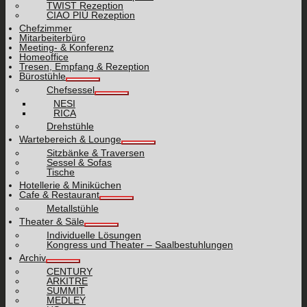
TWIST Rezeption
CIAO PIÙ Rezeption
Chefzimmer
Mitarbeiterbüro
Meeting- & Konferenz
Homeoffice
Tresen, Empfang & Rezeption
Bürostühle
Chefsessel
NESI
RICA
Drehstühle
Wartebereich & Lounge
Sitzbänke & Traversen
Sessel & Sofas
Tische
Hotellerie & Miniküchen
Cafe & Restaurant
Metallstühle
Theater & Säle
Individuelle Lösungen
Kongress und Theater – Saalbestuhlungen
Archiv
CENTURY
ARKITRE
SUMMIT
MEDLEY