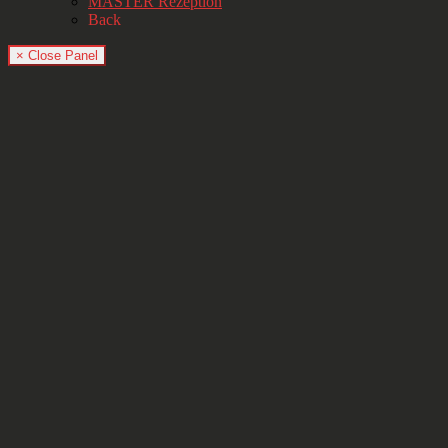
MASTER Rezeption
Back
× Close Panel