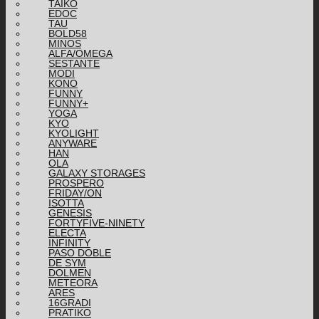
TAIKO
EDOC
TAU
BOLD58
MINOS
ALFA/OMEGA
SESTANTE
MODI
KONO
FUNNY
FUNNY+
YOGA
KYO
KYOLIGHT
ANYWARE
HAN
OLA
GALAXY STORAGES
PROSPERO
FRIDAY/ON
ISOTTA
GENESIS
FORTYFIVE-NINETY
ELECTA
INFINITY
PASO DOBLE
DE SYM
DOLMEN
METEORA
ARES
16GRADI
PRATIKO