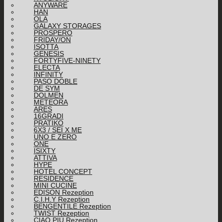
ANYWARE
HAN
OLA
GALAXY STORAGES
PROSPERO
FRIDAY/ON
ISOTTA
GENESIS
FORTYFIVE-NINETY
ELECTA
INFINITY
PASO DOBLE
DE SYM
DOLMEN
METEORA
ARES
16GRADI
PRATIKO
6X3 / SEI X ME
UNO E ZERO
ONE
ISIXTY
ATTIVA
HYPE
HOTEL CONCEPT
RESIDENCE
MINI CUCINE
EDISON Rezeption
C.I.H.Y Rezeption
BENGENTILE Rezeption
TWIST Rezeption
CIAO PIÙ Rezeption