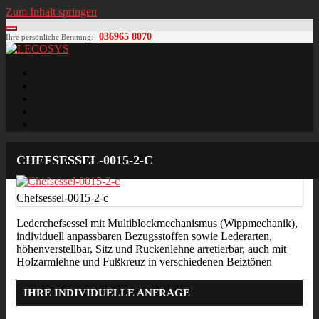
Zum Inhalt springen
036965 8070
Ihre persönliche Beratung:
LECOSYS
Büroeinrichtungen für Individualisten
Startseite
Ihre individuelle Anfrage
Blog
Kontakt
MÖBELPLANUNG
CHEFSESSEL-0015-2-C
Chefsessel-0015-2-c
Lederchefsessel mit Multiblockmechanismus (Wippmechanik),
individuell anpassbaren Bezugsstoffen sowie Lederarten,
höhenverstellbar, Sitz und Rückenlehne arretierbar, auch mit
Holzarmlehne und Fußkreuz in verschiedenen Beiztönen
IHRE INDIVIDUELLE ANFRAGE