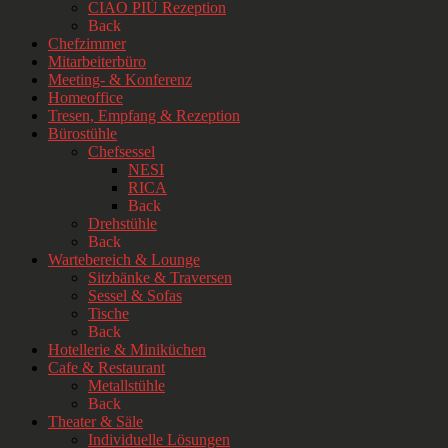
CIAO PIÙ Rezeption
Back
Chefzimmer
Mitarbeiterbüro
Meeting- & Konferenz
Homeoffice
Tresen, Empfang & Rezeption
Bürostühle
Chefsessel
NESI
RICA
Back
Drehstühle
Back
Wartebereich & Lounge
Sitzbänke & Traversen
Sessel & Sofas
Tische
Back
Hotellerie & Miniküchen
Cafe & Restaurant
Metallstühle
Back
Theater & Säle
Individuelle Lösungen