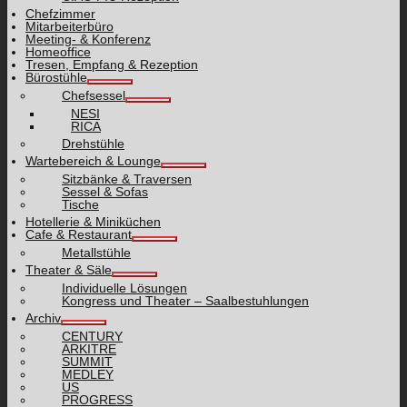
Chefzimmer
Mitarbeiterbüro
Meeting- & Konferenz
Homeoffice
Tresen, Empfang & Rezeption
Bürostühle
Chefsessel
NESI
RICA
Drehstühle
Wartebereich & Lounge
Sitzbänke & Traversen
Sessel & Sofas
Tische
Hotellerie & Miniküchen
Cafe & Restaurant
Metallstühle
Theater & Säle
Individuelle Lösungen
Kongress und Theater – Saalbestuhlungen
Archiv
CENTURY
ARKITRE
SUMMIT
MEDLEY
US
PROGRESS