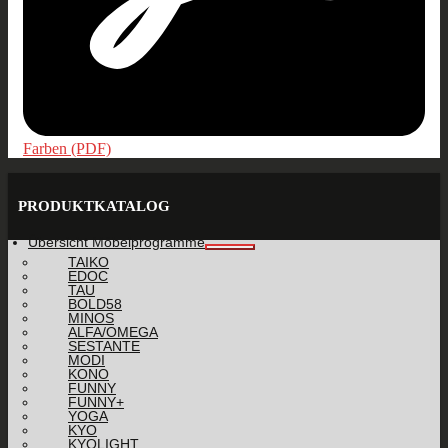
Farben (PDF)
PRODUKTKATALOG
Übersicht Möbelprogramme
TAIKO
EDOC
TAU
BOLD58
MINOS
ALFA/OMEGA
SESTANTE
MODI
KONO
FUNNY
FUNNY+
YOGA
KYO
KYOLIGHT