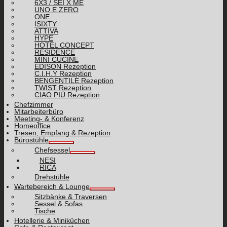
6X3 / SEI X ME
UNO E ZERO
ONE
ISIXTY
ATTIVA
HYPE
HOTEL CONCEPT
RESIDENCE
MINI CUCINE
EDISON Rezeption
C.I.H.Y Rezeption
BENGENTILE Rezeption
TWIST Rezeption
CIAO PIÙ Rezeption
Chefzimmer
Mitarbeiterbüro
Meeting- & Konferenz
Homeoffice
Tresen, Empfang & Rezeption
Bürostühle
Chefsessel
NESI
RICA
Drehstühle
Wartebereich & Lounge
Sitzbänke & Traversen
Sessel & Sofas
Tische
Hotellerie & Miniküchen