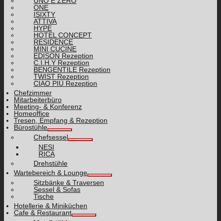
UNO E ZERO
ONE
ISIXTY
ATTIVA
HYPE
HOTEL CONCEPT
RESIDENCE
MINI CUCINE
EDISON Rezeption
C.I.H.Y Rezeption
BENGENTILE Rezeption
TWIST Rezeption
CIAO PIÙ Rezeption
Chefzimmer
Mitarbeiterbüro
Meeting- & Konferenz
Homeoffice
Tresen, Empfang & Rezeption
Bürostühle
Chefsessel
NESI
RICA
Drehstühle
Wartebereich & Lounge
Sitzbänke & Traversen
Sessel & Sofas
Tische
Hotellerie & Miniküchen
Cafe & Restaurant