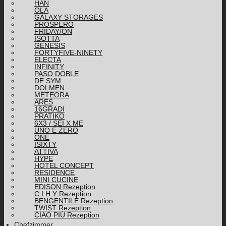
HAN
OLA
GALAXY STORAGES
PROSPERO
FRIDAY/ON
ISOTTA
GENESIS
FORTYFIVE-NINETY
ELECTA
INFINITY
PASO DOBLE
DE SYM
DOLMEN
METEORA
ARES
16GRADI
PRATIKO
6X3 / SEI X ME
UNO E ZERO
ONE
ISIXTY
ATTIVA
HYPE
HOTEL CONCEPT
RESIDENCE
MINI CUCINE
EDISON Rezeption
C.I.H.Y Rezeption
BENGENTILE Rezeption
TWIST Rezeption
CIAO PIÙ Rezeption
Chefzimmer