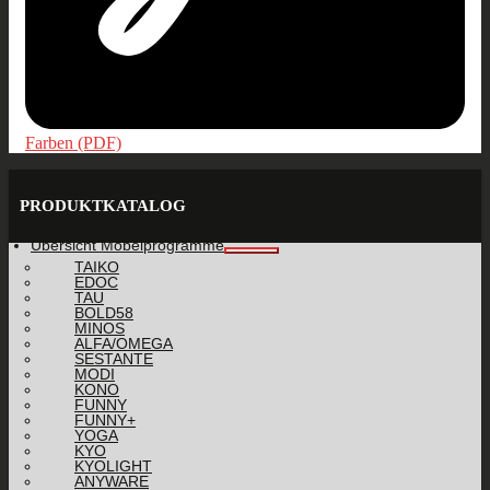
Farben (PDF)
PRODUKTKATALOG
Übersicht Möbelprogramme
TAIKO
EDOC
TAU
BOLD58
MINOS
ALFA/OMEGA
SESTANTE
MODI
KONO
FUNNY
FUNNY+
YOGA
KYO
KYOLIGHT
ANYWARE