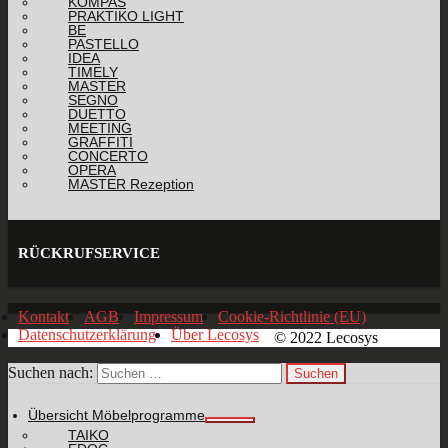
KOMPAS
PRAKTIKO LIGHT
BE
PASTELLO
IDEA
TIMELY
MASTER
SEGNO
DUETTO
MEETING
GRAFFITI
CONCERTO
OPERA
MASTER Rezeption
RÜCKRUFSERVICE
Kontakt
AGB
Impressum
Cookie-Richtlinie (EU)
Datenschutzerklärung
Über Lecosys
© 2022 Lecosys
Suchen nach:
Übersicht Möbelprogramme
TAIKO