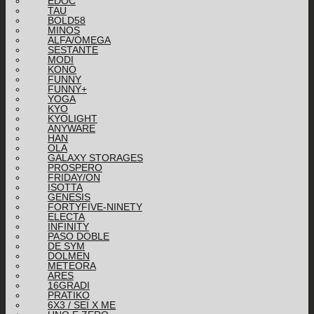
EDOC
TAU
BOLD58
MINOS
ALFA/OMEGA
SESTANTE
MODI
KONO
FUNNY
FUNNY+
YOGA
KYO
KYOLIGHT
ANYWARE
HAN
OLA
GALAXY STORAGES
PROSPERO
FRIDAY/ON
ISOTTA
GENESIS
FORTYFIVE-NINETY
ELECTA
INFINITY
PASO DOBLE
DE SYM
DOLMEN
METEORA
ARES
16GRADI
PRATIKO
6X3 / SEI X ME