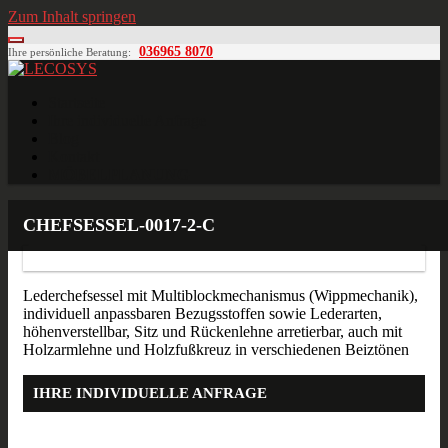
Zum Inhalt springen
036965 8070
Ihre persönliche Beratung:
LECOSYS
Büroeinrichtungen für Individualisten
Startseite
Ihre individuelle Anfrage
Blog
Kontakt
MÖBELPLANUNG
CHEFSESSEL-0017-2-C
Lederchefsessel mit Multiblockmechanismus (Wippmechanik),
individuell anpassbaren Bezugsstoffen sowie Lederarten,
höhenverstellbar, Sitz und Rückenlehne arretierbar, auch mit
Holzarmlehne und Holzfußkreuz in verschiedenen Beiztönen
IHRE INDIVIDUELLE ANFRAGE