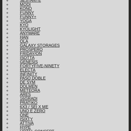
SESTANTE
MODI
KONO
FUNNY
FUNNY+
YOGA
KYO
KYOLIGHT
ANYWARE
HAN
OLA
GALAXY STORAGES
PROSPERO
FRIDAY/ON
ISOTTA
GENESIS
FORTYFIVE-NINETY
ELECTA
INFINITY
PASO DOBLE
DE SYM
DOLMEN
METEORA
ARES
16GRADI
PRATIKO
6X3 / SEI X ME
UNO E ZERO
ONE
ISIXTY
ATTIVA
HYPE