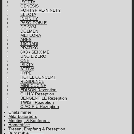
ISOTTA
GENESIS
FORTYFIVE-NINETY
ELECTA
INFINITY
PASO DOBLE
DE SYM
DOLMEN
METEORA
ARES
16GRADI
PRATIKO
6X3 / SEI X ME
UNO E ZERO
ONE
ISIXTY
ATTIVA
HYPE
HOTEL CONCEPT
RESIDENCE
MINI CUCINE
EDISON Rezeption
C.I.H.Y Rezeption
BENGENTILE Rezeption
TWIST Rezeption
CIAO PIÙ Rezeption
Chefzimmer
Mitarbeiterbüro
Meeting- & Konferenz
Homeoffice
Tresen, Empfang & Rezeption
Bürostühle