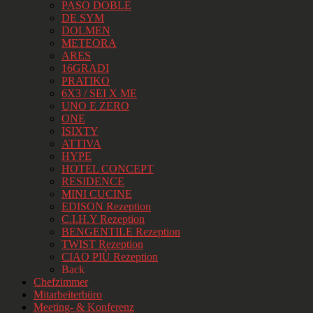
PASO DOBLE
DE SYM
DOLMEN
METEORA
ARES
16GRADI
PRATIKO
6X3 / SEI X ME
UNO E ZERO
ONE
ISIXTY
ATTIVA
HYPE
HOTEL CONCEPT
RESIDENCE
MINI CUCINE
EDISON Rezeption
C.I.H.Y Rezeption
BENGENTILE Rezeption
TWIST Rezeption
CIAO PIÙ Rezeption
Back
Chefzimmer
Mitarbeiterbüro
Meeting- & Konferenz