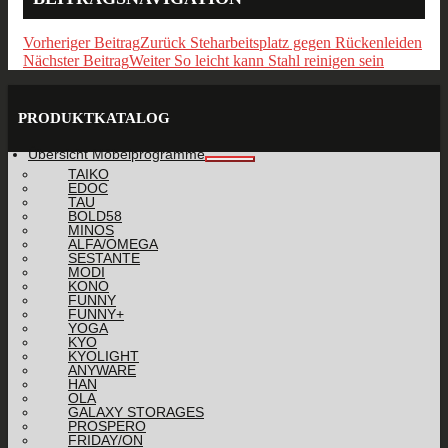
Vorheriger Beitrag
Zurück
Steharbeitsplatz gegen Rückenleiden
Nächster Beitrag
Weiter
So leicht kann Stahl reinigen sein
PRODUKTKATALOG
Übersicht Möbelprogramme
TAIKO
EDOC
TAU
BOLD58
MINOS
ALFA/OMEGA
SESTANTE
MODI
KONO
FUNNY
FUNNY+
YOGA
KYO
KYOLIGHT
ANYWARE
HAN
OLA
GALAXY STORAGES
PROSPERO
FRIDAY/ON