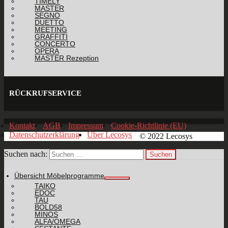
TIMELY
MASTER
SEGNO
DUETTO
MEETING
GRAFFITI
CONCERTO
OPERA
MASTER Rezeption
RÜCKRUFSERVICE
Kontakt
AGB
Impressum
Cookie-Richtlinie (EU)
Datenschutzerklärung
Über Lecosys
© 2022 Lecosys
Suchen nach:
Übersicht Möbelprogramme
TAIKO
EDOC
TAU
BOLD58
MINOS
ALFA/OMEGA