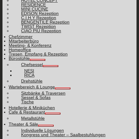
HOTEL CONCEPT
RESIDENCE
MINI CUCINE
EDISON Rezeption
C.I.H.Y Rezeption
BENGENTILE Rezeption
TWIST Rezeption
CIAO PIÙ Rezeption
Chefzimmer
Mitarbeiterbüro
Meeting- & Konferenz
Homeoffice
Tresen, Empfang & Rezeption
Bürostühle
Chefsessel
NESI
RICA
Drehstühle
Wartebereich & Lounge
Sitzbänke & Traversen
Sessel & Sofas
Tische
Hotellerie & Miniküchen
Cafe & Restaurant
Metallstühle
Theater & Säle
Individuelle Lösungen
Kongress und Theater – Saalbestuhlungen