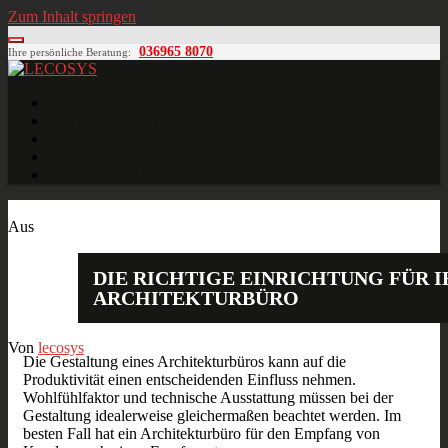
Zum Inhalt springen
036965 8070
Ihre persönliche Beratung:
LECOSYS
Büroeinrichtungen für Individualisten
Startseite
Ihre individuelle Anfrage
Blog
Kontakt
MÖBELPLANUNG
März
26
2017
Aus
DIE RICHTIGE EINRICHTUNG FÜR 
ARCHITEKTURBÜRO
Von
lecosys
Die Gestaltung eines Architekturbüros kann auf die
Produktivität einen entscheidenden Einfluss nehmen.
Wohlfühlfaktor und technische Ausstattung müssen bei der
Gestaltung idealerweise gleichermaßen beachtet werden. Im
besten Fall hat ein Architekturbüro für den Empfang von