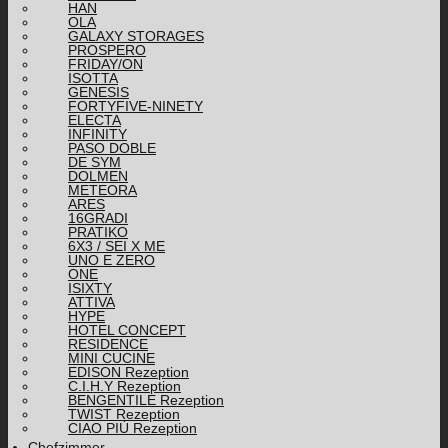
HAN
OLA
GALAXY STORAGES
PROSPERO
FRIDAY/ON
ISOTTA
GENESIS
FORTYFIVE-NINETY
ELECTA
INFINITY
PASO DOBLE
DE SYM
DOLMEN
METEORA
ARES
16GRADI
PRATIKO
6X3 / SEI X ME
UNO E ZERO
ONE
ISIXTY
ATTIVA
HYPE
HOTEL CONCEPT
RESIDENCE
MINI CUCINE
EDISON Rezeption
C.I.H.Y Rezeption
BENGENTILE Rezeption
TWIST Rezeption
CIAO PIÙ Rezeption
Chefzimmer