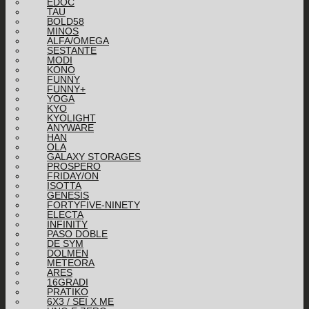
EDOC
TAU
BOLD58
MINOS
ALFA/OMEGA
SESTANTE
MODI
KONO
FUNNY
FUNNY+
YOGA
KYO
KYOLIGHT
ANYWARE
HAN
OLA
GALAXY STORAGES
PROSPERO
FRIDAY/ON
ISOTTA
GENESIS
FORTYFIVE-NINETY
ELECTA
INFINITY
PASO DOBLE
DE SYM
DOLMEN
METEORA
ARES
16GRADI
PRATIKO
6X3 / SEI X ME