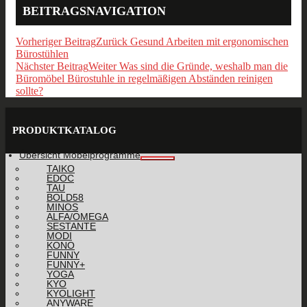
BEITRAGSNAVIGATION
Vorheriger Beitrag
Zurück
Gesund Arbeiten mit ergonomischen
Bürostühlen
Nächster Beitrag
Weiter
Was sind die Gründe, weshalb man die
Büromöbel Bürostuhle in regelmäßigen Abständen reinigen
sollte?
PRODUKTKATALOG
Übersicht Möbelprogramme
TAIKO
EDOC
TAU
BOLD58
MINOS
ALFA/OMEGA
SESTANTE
MODI
KONO
FUNNY
FUNNY+
YOGA
KYO
KYOLIGHT
ANYWARE