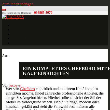
Zum Inhalt springen
036965 8070
Ihre persönliche Beratung:
LECOSYS
Büroeinrichtungen für Individualisten
Startseite
Ihre individuelle Anfrage
Blog
Kontakt
MÖBELPLANUNG
Juli
29
2018
Aus
EIN KOMPLETTES CHEFBÜRO MIT 
KAUF EINRICHTEN
Von
lecosys
Wer sein
Chefbüro
einheitlich und mit einem Kauf komplett
einrichten möchte, findet zahlreiche professionelle Anbieter, die
ein großes Angebot bieten. Hierbei sollte zunächst der Stil der
Möbel im Vordergrund stehen. Ist die Stilfrage, modern oder
klassisch, geklärt und steht die Farbwahl fest, müssen alle