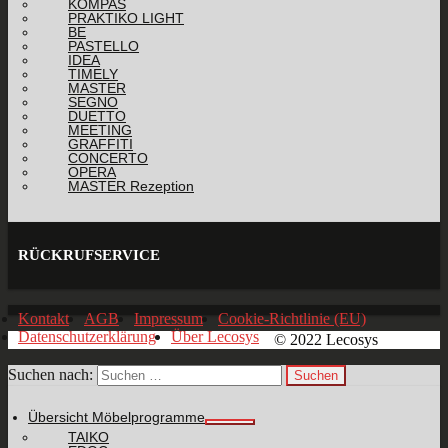
KOMPAS
PRAKTIKO LIGHT
BE
PASTELLO
IDEA
TIMELY
MASTER
SEGNO
DUETTO
MEETING
GRAFFITI
CONCERTO
OPERA
MASTER Rezeption
RÜCKRUFSERVICE
Kontakt
AGB
Impressum
Cookie-Richtlinie (EU)
Datenschutzerklärung
Über Lecosys
© 2022 Lecosys
Suchen nach:
Übersicht Möbelprogramme
TAIKO