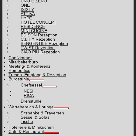
UNO E ZERO
ONE
ISIXTY
ATTIVA
HYPE
HOTEL CONCEPT
RESIDENCE
MINI CUCINE
EDISON Rezeption
C.I.H.Y Rezeption
BENGENTILE Rezeption
TWIST Rezeption
CIAO PIÙ Rezeption
Chefzimmer
Mitarbeiterbüro
Meeting- & Konferenz
Homeoffice
Tresen, Empfang & Rezeption
Bürostühle
Chefsessel
NESI
RICA
Drehstühle
Wartebereich & Lounge
Sitzbänke & Traversen
Sessel & Sofas
Tische
Hotellerie & Miniküchen
Cafe & Restaurant