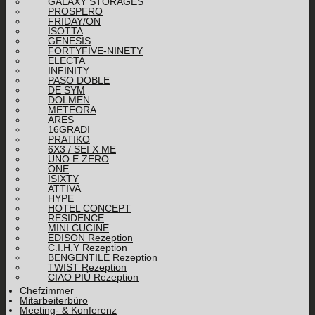
GALAXY STORAGES
PROSPERO
FRIDAY/ON
ISOTTA
GENESIS
FORTYFIVE-NINETY
ELECTA
INFINITY
PASO DOBLE
DE SYM
DOLMEN
METEORA
ARES
16GRADI
PRATIKO
6X3 / SEI X ME
UNO E ZERO
ONE
ISIXTY
ATTIVA
HYPE
HOTEL CONCEPT
RESIDENCE
MINI CUCINE
EDISON Rezeption
C.I.H.Y Rezeption
BENGENTILE Rezeption
TWIST Rezeption
CIAO PIÙ Rezeption
Chefzimmer
Mitarbeiterbüro
Meeting- & Konferenz