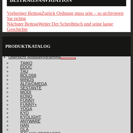
BEITRAGSNAVIGATION
Vorheriger Beitrag
Zurück
Ordnung muss sein – so archivieren
Sie richtig
Nächster Beitrag
Weiter
Der Schreibtisch und seine lange
Geschichte
PRODUKTKATALOG
Übersicht Möbelprogramme
TAIKO
EDOC
TAU
BOLD58
MINOS
ALFA/OMEGA
SESTANTE
MODI
KONO
FUNNY
FUNNY+
YOGA
KYO
KYOLIGHT
ANYWARE
HAN
OLA