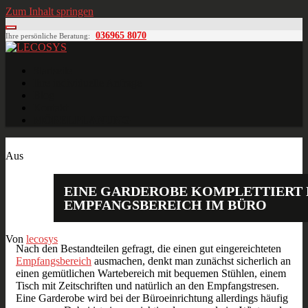
Zum Inhalt springen
036965 8070
Ihre persönliche Beratung:
LECOSYS
Büroeinrichtungen für Individualisten
Startseite
Ihre individuelle Anfrage
Blog
Kontakt
MÖBELPLANUNG
Jan.
31
2020
Aus
EINE GARDEROBE KOMPLETTIERT 
EMPFANGSBEREICH IM BÜRO
Von
lecosys
Nach den Bestandteilen gefragt, die einen gut eingereichteten
Empfangsbereich
ausmachen, denkt man zunächst sicherlich an
einen gemütlichen Wartebereich mit bequemen Stühlen, einem
Tisch mit Zeitschriften und natürlich an den Empfangstresen.
Eine Garderobe wird bei der Büroeinrichtung allerdings häufig