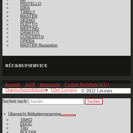
PASTELLO
IDEA
TIMELY
MASTER
SEGNO
DUETTO
MEETING
GRAFFITI
CONCERTO
OPERA
MASTER Rezeption
RÜCKRUFSERVICE
Kontakt
AGB
Impressum
Cookie-Richtlinie (EU)
Datenschutzerklärung
Über Lecosys
© 2022 Lecosys
Suchen nach:
Übersicht Möbelprogramme
TAIKO
EDOC
TAU
BOLD58