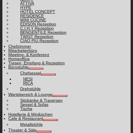
ATTIVA
HYPE
HOTEL CONCEPT
RESIDENCE
MINI CUCINE
EDISON Rezeption
C.I.H.Y Rezeption
BENGENTILE Rezeption
TWIST Rezeption
CIAO PIÙ Rezeption
Chefzimmer
Mitarbeiterbüro
Meeting- & Konferenz
Homeoffice
Tresen, Empfang & Rezeption
Bürostühle
Chefsessel
NESI
RICA
Drehstühle
Wartebereich & Lounge
Sitzbänke & Traversen
Sessel & Sofas
Tische
Hotellerie & Miniküchen
Cafe & Restaurant
Metallstühle
Theater & Säle