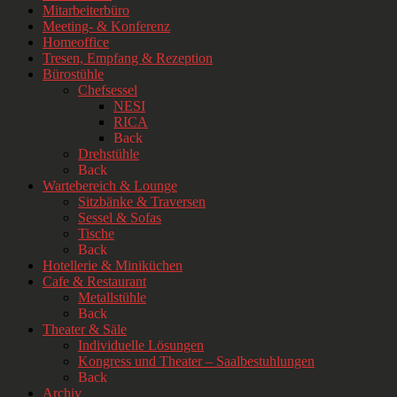
Mitarbeiterbüro
Meeting- & Konferenz
Homeoffice
Tresen, Empfang & Rezeption
Bürostühle
Chefsessel
NESI
RICA
Back
Drehstühle
Back
Wartebereich & Lounge
Sitzbänke & Traversen
Sessel & Sofas
Tische
Back
Hotellerie & Miniküchen
Cafe & Restaurant
Metallstühle
Back
Theater & Säle
Individuelle Lösungen
Kongress und Theater – Saalbestuhlungen
Back
Archiv