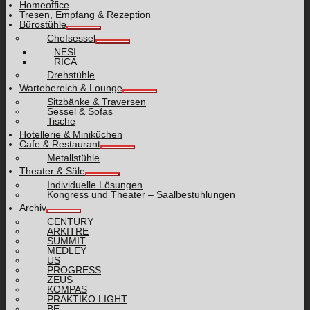
Homeoffice
Tresen, Empfang & Rezeption
Bürostühle
Chefsessel
NESI
RICA
Drehstühle
Wartebereich & Lounge
Sitzbänke & Traversen
Sessel & Sofas
Tische
Hotellerie & Miniküchen
Cafe & Restaurant
Metallstühle
Theater & Säle
Individuelle Lösungen
Kongress und Theater – Saalbestuhlungen
Archiv
CENTURY
ARKITRE
SUMMIT
MEDLEY
US
PROGRESS
ZEUS
KOMPAS
PRAKTIKO LIGHT
BE