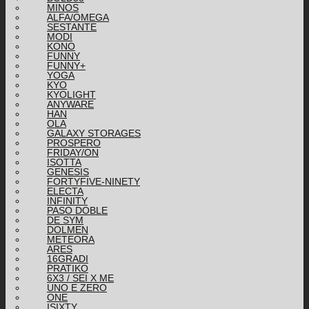
MINOS
ALFA/OMEGA
SESTANTE
MODI
KONO
FUNNY
FUNNY+
YOGA
KYO
KYOLIGHT
ANYWARE
HAN
OLA
GALAXY STORAGES
PROSPERO
FRIDAY/ON
ISOTTA
GENESIS
FORTYFIVE-NINETY
ELECTA
INFINITY
PASO DOBLE
DE SYM
DOLMEN
METEORA
ARES
16GRADI
PRATIKO
6X3 / SEI X ME
UNO E ZERO
ONE
ISIXTY