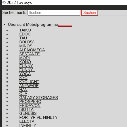
© 2022 Lecosys
Suchen nach:
Übersicht Möbelprogramme
TAIKO
EDOC
TAU
BOLD58
MINOS
ALFA/OMEGA
SESTANTE
MODI
KONO
FUNNY
FUNNY+
YOGA
KYO
KYOLIGHT
ANYWARE
HAN
OLA
GALAXY STORAGES
PROSPERO
FRIDAY/ON
ISOTTA
GENESIS
FORTYFIVE-NINETY
ELECTA
INFINITY