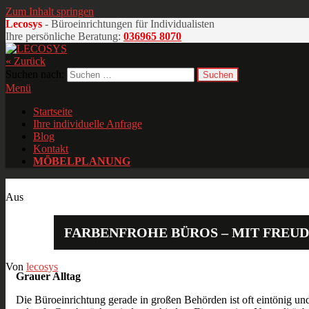
Zum Inhalt springen
Lecosys
- Büroeinrichtungen für Individualisten
Ihre persönliche Beratung:
036965 8070
« Zurück
LECOSYS
Büroeinrichtungen für Individualisten
Suchen nach:
Menü
Startseite
Ihre individuelle Anfrage
Blog
Kontakt
MÖBELPLANUNG
Mai
07
2017
Aus
FARBENFROHE BÜROS – MIT FREUD
Von
lecosys
Grauer Alltag
Die Büroeinrichtung gerade in großen Behörden ist oft eintönig u