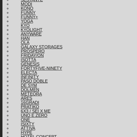
MODI
KONO
FUNNY
FUNNY+
YOGA
KYO
KYOLIGHT
ANYWARE
HAN
OLA
GALAXY STORAGES
PROSPERO
FRIDAY/ON
ISOTTA
GENESIS
FORTYFIVE-NINETY
ELECTA
INFINITY
PASO DOBLE
DE SYM
DOLMEN
METEORA
ARES
16GRADI
PRATIKO
6X3 / SEI X ME
UNO E ZERO
ONE
ISIXTY
ATTIVA
HYPE
HOTEL CONCEPT