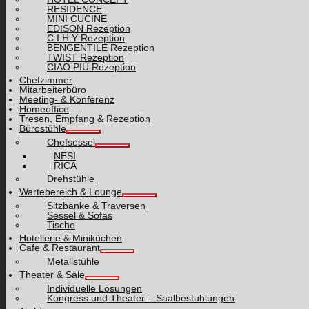
RESIDENCE
MINI CUCINE
EDISON Rezeption
C.I.H.Y Rezeption
BENGENTILE Rezeption
TWIST Rezeption
CIAO PIÙ Rezeption
Chefzimmer
Mitarbeiterbüro
Meeting- & Konferenz
Homeoffice
Tresen, Empfang & Rezeption
Bürostühle
Chefsessel
NESI
RICA
Drehstühle
Wartebereich & Lounge
Sitzbänke & Traversen
Sessel & Sofas
Tische
Hotellerie & Miniküchen
Cafe & Restaurant
Metallstühle
Theater & Säle
Individuelle Lösungen
Kongress und Theater – Saalbestuhlungen