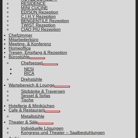
RESIDENCE
MINI CUCINE
EDISON Rezeption
C.I.H.Y Rezeption
BENGENTILE Rezeption
TWIST Rezeption
CIAO PIÙ Rezeption
Chefzimmer
Mitarbeiterbüro
Meeting- & Konferenz
Homeoffice
Tresen, Empfang & Rezeption
Bürostühle
Chefsessel
NESI
RICA
Drehstühle
Wartebereich & Lounge
Sitzbänke & Traversen
Sessel & Sofas
Tische
Hotellerie & Miniküchen
Cafe & Restaurant
Metallstühle
Theater & Säle
Individuelle Lösungen
Kongress und Theater – Saalbestuhlungen