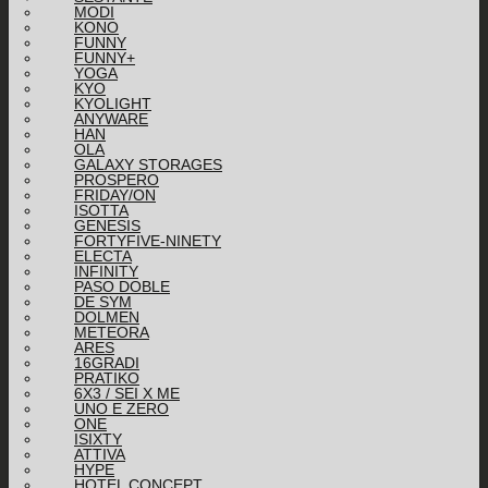
MODI
KONO
FUNNY
FUNNY+
YOGA
KYO
KYOLIGHT
ANYWARE
HAN
OLA
GALAXY STORAGES
PROSPERO
FRIDAY/ON
ISOTTA
GENESIS
FORTYFIVE-NINETY
ELECTA
INFINITY
PASO DOBLE
DE SYM
DOLMEN
METEORA
ARES
16GRADI
PRATIKO
6X3 / SEI X ME
UNO E ZERO
ONE
ISIXTY
ATTIVA
HYPE
HOTEL CONCEPT