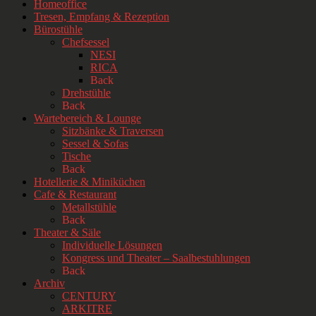
Homeoffice
Tresen, Empfang & Rezeption
Bürostühle
Chefsessel
NESI
RICA
Back
Drehstühle
Back
Wartebereich & Lounge
Sitzbänke & Traversen
Sessel & Sofas
Tische
Back
Hotellerie & Miniküchen
Cafe & Restaurant
Metallstühle
Back
Theater & Säle
Individuelle Lösungen
Kongress und Theater – Saalbestuhlungen
Back
Archiv
CENTURY
ARKITRE