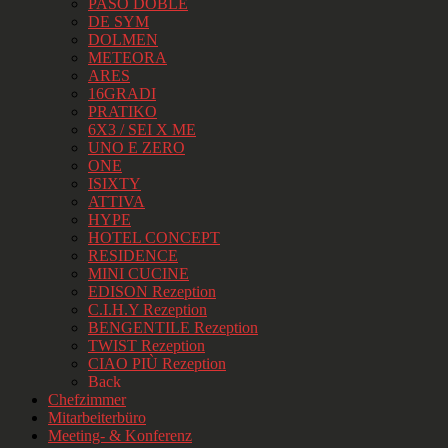
PASO DOBLE
DE SYM
DOLMEN
METEORA
ARES
16GRADI
PRATIKO
6X3 / SEI X ME
UNO E ZERO
ONE
ISIXTY
ATTIVA
HYPE
HOTEL CONCEPT
RESIDENCE
MINI CUCINE
EDISON Rezeption
C.I.H.Y Rezeption
BENGENTILE Rezeption
TWIST Rezeption
CIAO PIÙ Rezeption
Back
Chefzimmer
Mitarbeiterbüro
Meeting- & Konferenz