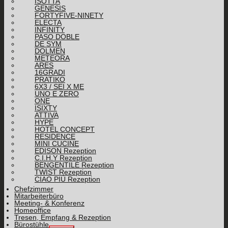
ISOTTA
GENESIS
FORTYFIVE-NINETY
ELECTA
INFINITY
PASO DOBLE
DE SYM
DOLMEN
METEORA
ARES
16GRADI
PRATIKO
6X3 / SEI X ME
UNO E ZERO
ONE
ISIXTY
ATTIVA
HYPE
HOTEL CONCEPT
RESIDENCE
MINI CUCINE
EDISON Rezeption
C.I.H.Y Rezeption
BENGENTILE Rezeption
TWIST Rezeption
CIAO PIÙ Rezeption
Chefzimmer
Mitarbeiterbüro
Meeting- & Konferenz
Homeoffice
Tresen, Empfang & Rezeption
Bürostühle