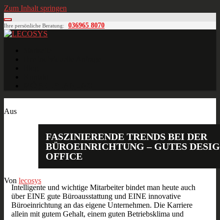
Zum Inhalt springen
036965 8070
Ihre persönliche Beratung:
LECOSYS
Büroeinrichtungen für Individualisten
Startseite
Ihre individuelle Anfrage
Blog
Kontakt
MÖBELPLANUNG
Dez.
15
2017
Aus
FASZINIERENDE TRENDS BEI DER
BÜROEINRICHTUNG – GUTES DESIG
OFFICE
Von
lecosys
Intelligente und wichtige Mitarbeiter bindet man heute auch
über EINE gute Büroausstattung und EINE innovative
Büroeinrichtung an das eigene Unternehmen. Die Karriere
allein mit gutem Gehalt, einem guten Betriebsklima und