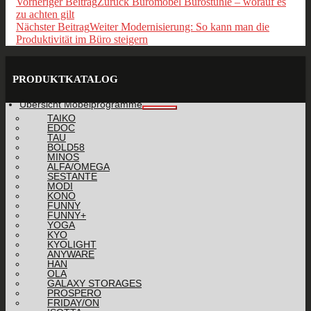
Vorheriger Beitrag
Zurück
Büromöbel Bürostühle – worauf es
zu achten gilt
Nächster Beitrag
Weiter
Modernisierung: So kann man die
Produktivität im Büro steigern
PRODUKTKATALOG
Übersicht Möbelprogramme
TAIKO
EDOC
TAU
BOLD58
MINOS
ALFA/OMEGA
SESTANTE
MODI
KONO
FUNNY
FUNNY+
YOGA
KYO
KYOLIGHT
ANYWARE
HAN
OLA
GALAXY STORAGES
PROSPERO
FRIDAY/ON