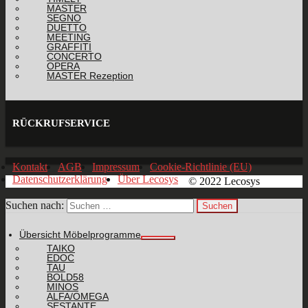
MASTER
SEGNO
DUETTO
MEETING
GRAFFITI
CONCERTO
OPERA
MASTER Rezeption
RÜCKRUFSERVICE
Kontakt
AGB
Impressum
Cookie-Richtlinie (EU)
Datenschutzerklärung
Über Lecosys
© 2022 Lecosys
Suchen nach:
Übersicht Möbelprogramme
TAIKO
EDOC
TAU
BOLD58
MINOS
ALFA/OMEGA
SESTANTE