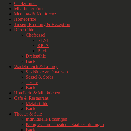
Chefzimmer
Mitarbeiterbüro
Meeting- & Konferenz
Homeoffice
Tresen, Empfang & Rezeption
Bürostühle
Chefsessel
NESI
RICA
Back
Drehstühle
Back
Wartebereich & Lounge
Sitzbänke & Traversen
Sessel & Sofas
Tische
Back
Hotellerie & Miniküchen
Cafe & Restaurant
Metallstühle
Back
Theater & Säle
Individuelle Lösungen
Kongress und Theater – Saalbestuhlungen
Back