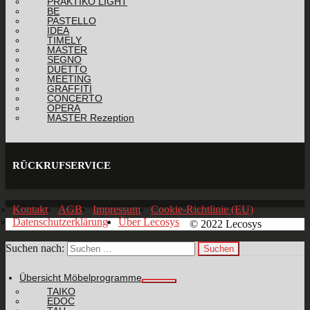
PRAKTIKO LIGHT
BE
PASTELLO
IDEA
TIMELY
MASTER
SEGNO
DUETTO
MEETING
GRAFFITI
CONCERTO
OPERA
MASTER Rezeption
RÜCKRUFSERVICE
Kontakt
AGB
Impressum
Cookie-Richtlinie (EU)
Datenschutzerklärung
Über Lecosys
© 2022 Lecosys
Suchen nach:
Übersicht Möbelprogramme
TAIKO
EDOC