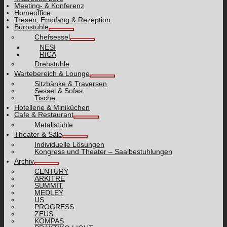
Meeting- & Konferenz
Homeoffice
Tresen, Empfang & Rezeption
Bürostühle
Chefsessel
NESI
RICA
Drehstühle
Wartebereich & Lounge
Sitzbänke & Traversen
Sessel & Sofas
Tische
Hotellerie & Miniküchen
Cafe & Restaurant
Metallstühle
Theater & Säle
Individuelle Lösungen
Kongress und Theater – Saalbestuhlungen
Archiv
CENTURY
ARKITRE
SUMMIT
MEDLEY
US
PROGRESS
ZEUS
KOMPAS