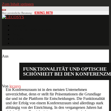
Zum Inhalt springen
036965 8070
Ihre persönliche Beratung:
LECOSYS
Büroeinrichtungen für Individualisten
Startseite
Ihre individuelle Anfrage
Blog
Kontakt
MÖBELPLANUNG
Feb.
15
2015
Aus
FUNKTIONALITÄT UND OPTISCHE
SCHÖNHEIT BEI DEN KONFERENZ
Von
lecosys
Ein Konferenzraum ist in den meisten Unternehmen
unverzichtbar, denn er stellt für Präsentationen die Grundlage
dar und ist die Plattform für Entscheidungen. Die Funktionalität
und der Erfolg von einem Konferenzraum sind allerdings stark
abhängig von der Einrichtung. In den vergangenen Jahren hat