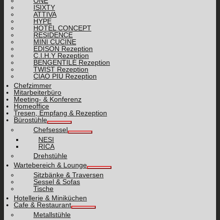
ONE
ISIXTY
ATTIVA
HYPE
HOTEL CONCEPT
RESIDENCE
MINI CUCINE
EDISON Rezeption
C.I.H.Y Rezeption
BENGENTILE Rezeption
TWIST Rezeption
CIAO PIÙ Rezeption
Chefzimmer
Mitarbeiterbüro
Meeting- & Konferenz
Homeoffice
Tresen, Empfang & Rezeption
Bürostühle
Chefsessel
NESI
RICA
Drehstühle
Wartebereich & Lounge
Sitzbänke & Traversen
Sessel & Sofas
Tische
Hotellerie & Miniküchen
Cafe & Restaurant
Metallstühle