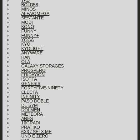
TAU
BOLD58
MINOS
ALFA/OMEGA
SESTANTE
MODI
KONO
FUNNY
FUNNY+
YOGA
KYO
KYOLIGHT
ANYWARE
HAN
OLA
GALAXY STORAGES
PROSPERO
FRIDAY/ON
ISOTTA
GENESIS
FORTYFIVE-NINETY
ELECTA
INFINITY
PASO DOBLE
DE SYM
DOLMEN
METEORA
ARES
16GRADI
PRATIKO
6X3 / SEI X ME
UNO E ZERO