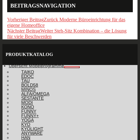
BEITRAGSNAVIGATION
Vorheriger Beitrag
Zurück
Moderne Büroeinrichtung für das
eigene Homeoffice
Nächster Beitrag
Weiter
Steh-Sitz Kombination – die Lösung
für viele Beschwerden
PRODUKTKATALOG
Übersicht Möbelprogramme
TAIKO
EDOC
TAU
BOLD58
MINOS
ALFA/OMEGA
SESTANTE
MODI
KONO
FUNNY
FUNNY+
YOGA
KYO
KYOLIGHT
ANYWARE
HAN