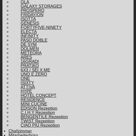
OLA
GALAXY STORAGES
PROSPERO
FRIDAY/ON
ISOTTA
GENESIS
FORTYFIVE-NINETY
ELECTA
INFINITY
PASO DOBLE
DE SYM
DOLMEN
METEORA
ARES
16GRADI
PRATIKO
6X3 / SEI X ME
UNO E ZERO
ONE
ISIXTY
ATTIVA
HYPE
HOTEL CONCEPT
RESIDENCE
MINI CUCINE
EDISON Rezeption
C.I.H.Y Rezeption
BENGENTILE Rezeption
TWIST Rezeption
CIAO PIÙ Rezeption
Chefzimmer
Mitarbeiterbüro