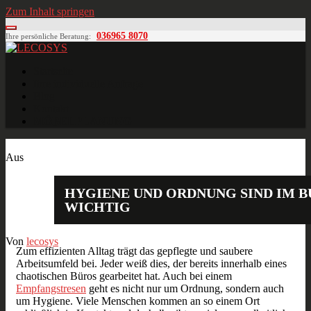
Zum Inhalt springen
036965 8070
Ihre persönliche Beratung:
LECOSYS
Büroeinrichtungen für Individualisten
Startseite
Ihre individuelle Anfrage
Blog
Kontakt
MÖBELPLANUNG
Jan.
05
2018
Aus
HYGIENE UND ORDNUNG SIND IM 
WICHTIG
Von
lecosys
Zum effizienten Alltag trägt das gepflegte und saubere
Arbeitsumfeld bei. Jeder weiß dies, der bereits innerhalb eines
chaotischen Büros gearbeitet hat. Auch bei einem
Empfangstresen
geht es nicht nur um Ordnung, sondern auch
um Hygiene. Viele Menschen kommen an so einem Ort