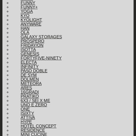
FUNNY
FUNNY+
YOGA
KYO
KYOLIGHT
ANYWARE
HAN
OLA
GALAXY STORAGES
PROSPERO
FRIDAY/ON
ISOTTA
GENESIS
FORTYFIVE-NINETY
ELECTA
INFINITY
PASO DOBLE
DE SYM
DOLMEN
METEORA
ARES
16GRADI
PRATIKO
6X3 / SEI X ME
UNO E ZERO
ONE
ISIXTY
ATTIVA
HYPE
HOTEL CONCEPT
RESIDENCE
MINI CUCINE