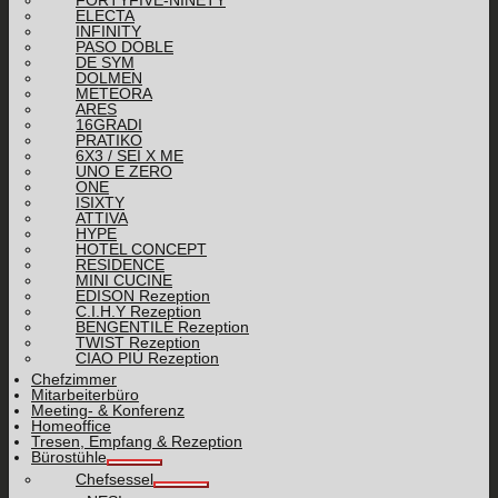
FORTYFIVE-NINETY
ELECTA
INFINITY
PASO DOBLE
DE SYM
DOLMEN
METEORA
ARES
16GRADI
PRATIKO
6X3 / SEI X ME
UNO E ZERO
ONE
ISIXTY
ATTIVA
HYPE
HOTEL CONCEPT
RESIDENCE
MINI CUCINE
EDISON Rezeption
C.I.H.Y Rezeption
BENGENTILE Rezeption
TWIST Rezeption
CIAO PIÙ Rezeption
Chefzimmer
Mitarbeiterbüro
Meeting- & Konferenz
Homeoffice
Tresen, Empfang & Rezeption
Bürostühle
Chefsessel