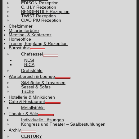
EDISON Rezeption
C.I.H.Y Rezeption
BENGENTILE Rezeption
TWIST Rezeption
CIAO PIÙ Rezeption
Chefzimmer
Mitarbeiterbüro
Meeting- & Konferenz
Homeoffice
Tresen, Empfang & Rezeption
Bürostühle
Chefsessel
NESI
RICA
Drehstühle
Wartebereich & Lounge
Sitzbänke & Traversen
Sessel & Sofas
Tische
Hotellerie & Miniküchen
Cafe & Restaurant
Metallstühle
Theater & Säle
Individuelle Lösungen
Kongress und Theater – Saalbestuhlungen
Archiv
CENTURY