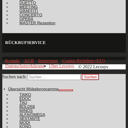
DUETTO
MEETING
GRAFFITI
CONCERTO
OPERA
MASTER Rezeption
RÜCKRUFSERVICE
Kontakt
AGB
Impressum
Cookie-Richtlinie (EU)
Datenschutzerklärung
Über Lecosys
© 2022 Lecosys
Suchen nach:
Übersicht Möbelprogramme
TAIKO
EDOC
TAU
BOLD58
MINOS
ALFA/OMEGA
SESTANTE
MODI
KONO