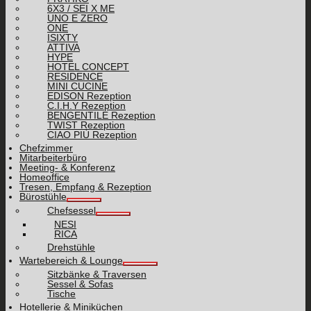
6X3 / SEI X ME
UNO E ZERO
ONE
ISIXTY
ATTIVA
HYPE
HOTEL CONCEPT
RESIDENCE
MINI CUCINE
EDISON Rezeption
C.I.H.Y Rezeption
BENGENTILE Rezeption
TWIST Rezeption
CIAO PIÙ Rezeption
Chefzimmer
Mitarbeiterbüro
Meeting- & Konferenz
Homeoffice
Tresen, Empfang & Rezeption
Bürostühle
Chefsessel
NESI
RICA
Drehstühle
Wartebereich & Lounge
Sitzbänke & Traversen
Sessel & Sofas
Tische
Hotellerie & Miniküchen