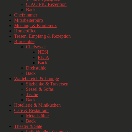
CIAO PIÙ Rezeption
Back
Chefzimmer
Mitarbeiterbüro
Meeting- & Konferenz
Homeoffice
Tresen, Empfang & Rezeption
Bürostühle
Chefsessel
NESI
RICA
Back
Drehstühle
Back
Wartebereich & Lounge
Sitzbänke & Traversen
Sessel & Sofas
Tische
Back
Hotellerie & Miniküchen
Cafe & Restaurant
Metallstühle
Back
Theater & Säle
Individuelle Lösungen