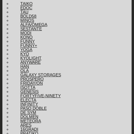
TAIKO
EDOC
TAU
BOLD58
MINOS
ALFA/OMEGA
SESTANTE
MODI
KONO
FUNNY
FUNNY+
YOGA
KYO
KYOLIGHT
ANYWARE
HAN
OLA
GALAXY STORAGES
PROSPERO
FRIDAY/ON
ISOTTA
GENESIS
FORTYFIVE-NINETY
ELECTA
INFINITY
PASO DOBLE
DE SYM
DOLMEN
METEORA
ARES
16GRADI
PRATIKO