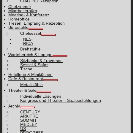
CIAO PIÙ Rezeption
Chefzimmer
Mitarbeiterbüro
Meeting- & Konferenz
Homeoffice
Tresen, Empfang & Rezeption
Bürostühle
Chefsessel
NESI
RICA
Drehstühle
Wartebereich & Lounge
Sitzbänke & Traversen
Sessel & Sofas
Tische
Hotellerie & Miniküchen
Cafe & Restaurant
Metallstühle
Theater & Säle
Individuelle Lösungen
Kongress und Theater – Saalbestuhlungen
Archiv
CENTURY
ARKITRE
SUMMIT
MEDLEY
US
PROGRESS