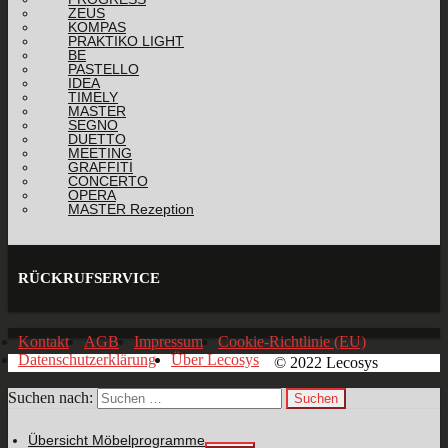
ZEUS
KOMPAS
PRAKTIKO LIGHT
BE
PASTELLO
IDEA
TIMELY
MASTER
SEGNO
DUETTO
MEETING
GRAFFITI
CONCERTO
OPERA
MASTER Rezeption
RÜCKRUFSERVICE
Kontakt
AGB
Impressum
Cookie-Richtlinie (EU)
Datenschutzerklärung
Über Lecosys
© 2022 Lecosys
Suchen nach:
Übersicht Möbelprogramme