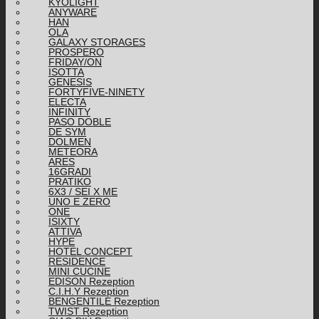
KYOLIGHT
ANYWARE
HAN
OLA
GALAXY STORAGES
PROSPERO
FRIDAY/ON
ISOTTA
GENESIS
FORTYFIVE-NINETY
ELECTA
INFINITY
PASO DOBLE
DE SYM
DOLMEN
METEORA
ARES
16GRADI
PRATIKO
6X3 / SEI X ME
UNO E ZERO
ONE
ISIXTY
ATTIVA
HYPE
HOTEL CONCEPT
RESIDENCE
MINI CUCINE
EDISON Rezeption
C.I.H.Y Rezeption
BENGENTILE Rezeption
TWIST Rezeption