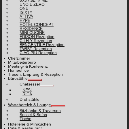
6X3 / SEI X ME
UNO E ZERO
ONE
ISIXTY
ATTIVA
HYPE
HOTEL CONCEPT
RESIDENCE
MINI CUCINE
EDISON Rezeption
C.I.H.Y Rezeption
BENGENTILE Rezeption
TWIST Rezeption
CIAO PIÙ Rezeption
Chefzimmer
Mitarbeiterbüro
Meeting- & Konferenz
Homeoffice
Tresen, Empfang & Rezeption
Bürostühle
Chefsessel
NESI
RICA
Drehstühle
Wartebereich & Lounge
Sitzbänke & Traversen
Sessel & Sofas
Tische
Hotellerie & Miniküchen
Cafe & Restaurant