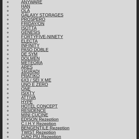
ANYWARE
HAN
OLA
GALAXY STORAGES
PROSPERO
FRIDAY/ON
ISOTTA
GENESIS
FORTYFIVE-NINETY
ELECTA
INFINITY
PASO DOBLE
DE SYM
DOLMEN
METEORA
ARES
16GRADI
PRATIKO
6X3 / SEI X ME
UNO E ZERO
ONE
ISIXTY
ATTIVA
HYPE
HOTEL CONCEPT
RESIDENCE
MINI CUCINE
EDISON Rezeption
C.I.H.Y Rezeption
BENGENTILE Rezeption
TWIST Rezeption
CIAO PIÙ Rezeption