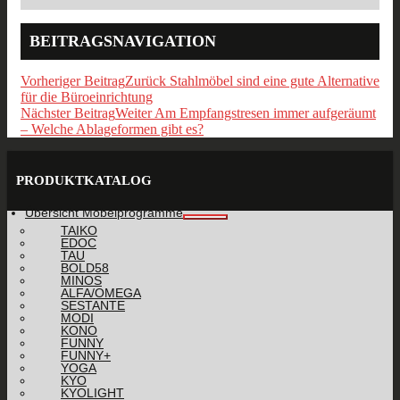
BEITRAGSNAVIGATION
Vorheriger Beitrag
Zurück
Stahlmöbel sind eine gute Alternative
für die Büroeinrichtung
Nächster Beitrag
Weiter
Am Empfangstresen immer aufgeräumt
– Welche Ablageformen gibt es?
PRODUKTKATALOG
Übersicht Möbelprogramme
TAIKO
EDOC
TAU
BOLD58
MINOS
ALFA/OMEGA
SESTANTE
MODI
KONO
FUNNY
FUNNY+
YOGA
KYO
KYOLIGHT