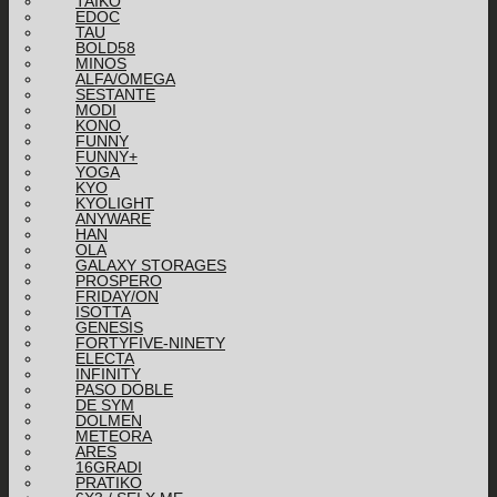
TAIKO
EDOC
TAU
BOLD58
MINOS
ALFA/OMEGA
SESTANTE
MODI
KONO
FUNNY
FUNNY+
YOGA
KYO
KYOLIGHT
ANYWARE
HAN
OLA
GALAXY STORAGES
PROSPERO
FRIDAY/ON
ISOTTA
GENESIS
FORTYFIVE-NINETY
ELECTA
INFINITY
PASO DOBLE
DE SYM
DOLMEN
METEORA
ARES
16GRADI
PRATIKO