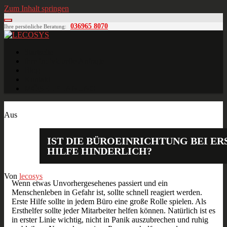
Zum Inhalt springen
036965 8070
Ihre persönliche Beratung:
LECOSYS
Büroeinrichtungen für Individualisten
Startseite
Ihre individuelle Anfrage
Blog
Kontakt
MÖBELPLANUNG
Okt.
06
2017
Aus
IST DIE BÜROEINRICHTUNG BEI ER
HILFE HINDERLICH?
Von
lecosys
Wenn etwas Unvorhergesehenes passiert und ein
Menschenleben in Gefahr ist, sollte schnell reagiert werden.
Erste Hilfe sollte in jedem Büro eine große Rolle spielen. Als
Ersthelfer sollte jeder Mitarbeiter helfen können. Natürlich ist es
in erster Linie wichtig, nicht in Panik auszubrechen und ruhig