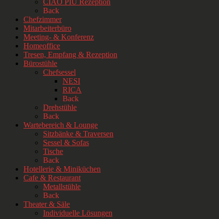
CIAO PIÙ Rezeption
Back
Chefzimmer
Mitarbeiterbüro
Meeting- & Konferenz
Homeoffice
Tresen, Empfang & Rezeption
Bürostühle
Chefsessel
NESI
RICA
Back
Drehstühle
Back
Wartebereich & Lounge
Sitzbänke & Traversen
Sessel & Sofas
Tische
Back
Hotellerie & Miniküchen
Cafe & Restaurant
Metallstühle
Back
Theater & Säle
Individuelle Lösungen