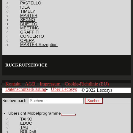
PASTELLO
IDEA
TIMELY
MASTER
SEGNO
DUETTO
MEETING
GRAFFITI
CONCERTO
OPERA
MASTER Rezeption
RÜCKRUFSERVICE
Kontakt
AGB
Impressum
Cookie-Richtlinie (EU)
Datenschutzerklärung
Über Lecosys
© 2022 Lecosys
Suchen nach:
Übersicht Möbelprogramme
TAIKO
EDOC
TAU
BOLD58