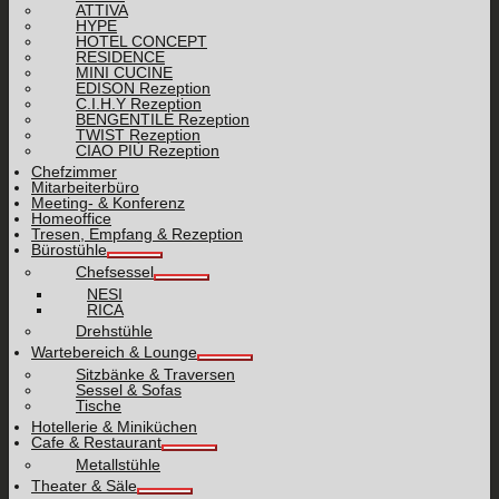
ATTIVA
HYPE
HOTEL CONCEPT
RESIDENCE
MINI CUCINE
EDISON Rezeption
C.I.H.Y Rezeption
BENGENTILE Rezeption
TWIST Rezeption
CIAO PIÙ Rezeption
Chefzimmer
Mitarbeiterbüro
Meeting- & Konferenz
Homeoffice
Tresen, Empfang & Rezeption
Bürostühle
Chefsessel
NESI
RICA
Drehstühle
Wartebereich & Lounge
Sitzbänke & Traversen
Sessel & Sofas
Tische
Hotellerie & Miniküchen
Cafe & Restaurant
Metallstühle
Theater & Säle