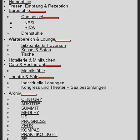
Homeoffice
Tresen, Empfang & Rezeption
Bürostühle
Chefsessel
NESI
RICA
Drehstühle
Wartebereich & Lounge
Sitzbänke & Traversen
Sessel & Sofas
Tische
Hotellerie & Miniküchen
Cafe & Restaurant
Metallstühle
Theater & Säle
Individuelle Lösungen
Kongress und Theater – Saalbestuhlungen
Archiv
CENTURY
ARKITRE
SUMMIT
MEDLEY
US
PROGRESS
ZEUS
KOMPAS
PRAKTIKO LIGHT
BE