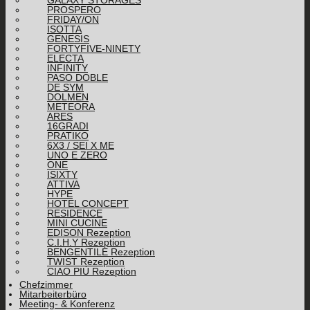
GALAXY STORAGES
PROSPERO
FRIDAY/ON
ISOTTA
GENESIS
FORTYFIVE-NINETY
ELECTA
INFINITY
PASO DOBLE
DE SYM
DOLMEN
METEORA
ARES
16GRADI
PRATIKO
6X3 / SEI X ME
UNO E ZERO
ONE
ISIXTY
ATTIVA
HYPE
HOTEL CONCEPT
RESIDENCE
MINI CUCINE
EDISON Rezeption
C.I.H.Y Rezeption
BENGENTILE Rezeption
TWIST Rezeption
CIAO PIÙ Rezeption
Chefzimmer
Mitarbeiterbüro
Meeting- & Konferenz