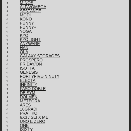
MINOS
ALFA/OMEGA
SESTANTE
MODI
KONO
FUNNY
FUNNY+
YOGA
KYO
KYOLIGHT
ANYWARE
HAN
OLA
GALAXY STORAGES
PROSPERO
FRIDAY/ON
ISOTTA
GENESIS
FORTYFIVE-NINETY
ELECTA
INFINITY
PASO DOBLE
DE SYM
DOLMEN
METEORA
ARES
16GRADI
PRATIKO
6X3 / SEI X ME
UNO E ZERO
ONE
ISIXTY