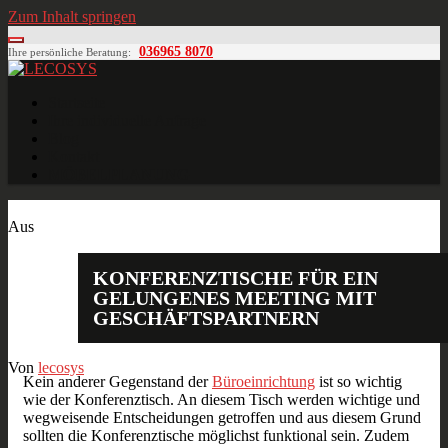
Zum Inhalt springen
036965 8070
Ihre persönliche Beratung:
LECOSYS
Büroeinrichtungen für Individualisten
Startseite
Ihre individuelle Anfrage
Blog
Kontakt
MÖBELPLANUNG
März
12
2015
Aus
KONFERENZTISCHE FÜR EIN
GELUNGENES MEETING MIT
GESCHÄFTSPARTNERN
Von
lecosys
Kein anderer Gegenstand der
Büroeinrichtung
ist so wichtig
wie der Konferenztisch. An diesem Tisch werden wichtige und
wegweisende Entscheidungen getroffen und aus diesem Grund
sollten die Konferenztische möglichst funktional sein. Zudem