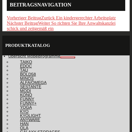
BEITRAGSNAVIGATION
Vorheriger Beitrag
Zurück
Ein kindergerechter Arbeitsplatz
Nächster Beitrag
Weiter
So richten Sie Ihre Anwaltskanzlei
schick und zeitgemäß ein
PRODUKTKATALOG
Übersicht Möbelprogramme
TAIKO
EDOC
TAU
BOLD58
MINOS
ALFA/OMEGA
SESTANTE
MODI
KONO
FUNNY
FUNNY+
YOGA
KYO
KYOLIGHT
ANYWARE
HAN
OLA