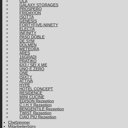
OLA
GALAXY STORAGES
PROSPERO
FRIDAY/ON
ISOTTA
GENESIS
FORTYFIVE-NINETY
ELECTA
INFINITY
PASO DOBLE
DE SYM
DOLMEN
METEORA
ARES
16GRADI
PRATIKO
6X3 / SEI X ME
UNO E ZERO
ONE
ISIXTY
ATTIVA
HYPE
HOTEL CONCEPT
RESIDENCE
MINI CUCINE
EDISON Rezeption
C.I.H.Y Rezeption
BENGENTILE Rezeption
TWIST Rezeption
CIAO PIÙ Rezeption
Chefzimmer
Mitarbeiterbüro