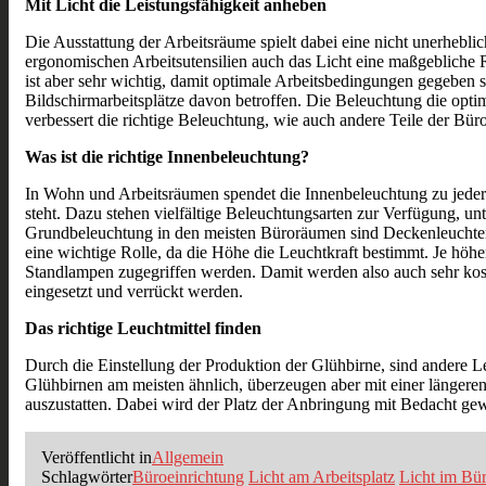
Mit Licht die Leistungsfähigkeit anheben
Die Ausstattung der Arbeitsräume spielt dabei eine nicht unerhebli
ergonomischen Arbeitsutensilien auch das Licht eine maßgebliche R
ist aber sehr wichtig, damit optimale Arbeitsbedingungen gegeben si
Bildschirmarbeitsplätze davon betroffen. Die Beleuchtung die opt
verbessert die richtige Beleuchtung, wie auch andere Teile der Büro
Was ist die richtige Innenbeleuchtung?
In Wohn und Arbeitsräumen spendet die Innenbeleuchtung zu jeder J
steht. Dazu stehen vielfältige Beleuchtungsarten zur Verfügung, 
Grundbeleuchtung in den meisten Büroräumen sind Deckenleuchten
eine wichtige Rolle, da die Höhe die Leuchtkraft bestimmt. Je höh
Standlampen zugegriffen werden. Damit werden also auch sehr kosten
eingesetzt und verrückt werden.
Das richtige Leuchtmittel finden
Durch die Einstellung der Produktion der Glühbirne, sind andere L
Glühbirnen am meisten ähnlich, überzeugen aber mit einer länge
auszustatten. Dabei wird der Platz der Anbringung mit Bedacht gewäh
Veröffentlicht in
Allgemein
Schlagwörter
Büroeinrichtung
Licht am Arbeitsplatz
Licht im Bü