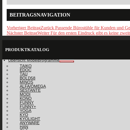
BEITRAGSNAVIGATION
Vorheriger Beitrag
Zurück
Passende Bürostühle für Kunden und Ges
Nächster Beitrag
Weiter
Für den ersten Eindruck gibt es keine zwei
PRODUKTKATALOG
Übersicht Möbelprogramme
TAIKO
EDOC
TAU
BOLD58
MINOS
ALFA/OMEGA
SESTANTE
MODI
KONO
FUNNY
FUNNY+
YOGA
KYO
KYOLIGHT
ANYWARE
HAN