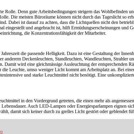
che Rolle. Denn gute Arbeitsbedingungen steigern das Wohlbefinden und
olle. Die meisten Büroräume können nicht durch das Tageslicht so erhe
nd. Dabei ist darauf zu achten, dass die Lichtquellen nicht den betrieb
imal eingestellt und angebracht ist, hilft Ermüdungserscheinungen un
einrichtung, die Konzentrationsfähigkeit der Mitarbeiter.
ahreszeit die passende Helligkeit. Dazu ist eine Gestaltung der Inne
unter anderem Deckenleuchten, Standleuchten, Wandleuchten, Strahler u
. Damit wird eine gleichmässige Ausleuchtung der entsprechenden Räu
er die Leuchte, umso weniger Licht kommt am Arbeitsplatz an. Bei ein
intensive und starke Leuchtmittel nicht benötigt. Eine unkomplizierte
euchtmittel in den Vordergrund getreten, die einen mehr als angemesse
ren Lebensdauer. Auch LED-Lampen oder Energiesparlampen eignen sic
lt, damit sich keiner durch zu grelles Licht gestört oder geblendet füh
ro