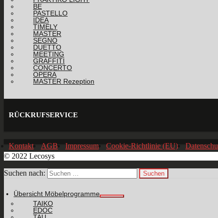
BE
PASTELLO
IDEA
TIMELY
MASTER
SEGNO
DUETTO
MEETING
GRAFFITI
CONCERTO
OPERA
MASTER Rezeption
RÜCKRUFSERVICE
Kontakt
AGB
Impressum
Cookie-Richtlinie (EU)
Datenschu
© 2022 Lecosys
Suchen nach:
Übersicht Möbelprogramme
TAIKO
EDOC
TAU