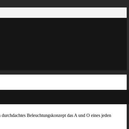
in durchdachtes Beleuchtungskonzept das A und O eines jeden