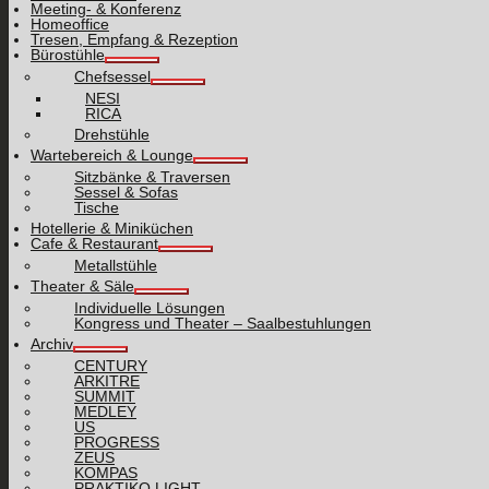
Meeting- & Konferenz
Homeoffice
Tresen, Empfang & Rezeption
Bürostühle
Chefsessel
NESI
RICA
Drehstühle
Wartebereich & Lounge
Sitzbänke & Traversen
Sessel & Sofas
Tische
Hotellerie & Miniküchen
Cafe & Restaurant
Metallstühle
Theater & Säle
Individuelle Lösungen
Kongress und Theater – Saalbestuhlungen
Archiv
CENTURY
ARKITRE
SUMMIT
MEDLEY
US
PROGRESS
ZEUS
KOMPAS
PRAKTIKO LIGHT