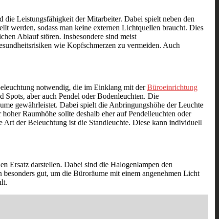
 die Leistungsfähigkeit der Mitarbeiter. Dabei spielt neben den
llt werden, sodass man keine externen Lichtquellen braucht. Dies
lichen Ablauf stören. Insbesondere sind meist
d Gesundheitsrisiken wie Kopfschmerzen zu vermeiden. Auch
nbeleuchtung notwendig, die im Einklang mit der
Büroeinrichtung
nd Spots, aber auch Pendel oder Bodenleuchten. Die
me gewährleistet. Dabei spielt die Anbringungshöhe der Leuchte
er hoher Raumhöhe sollte deshalb eher auf Pendelleuchten oder
 Art der Beleuchtung ist die Standleuchte. Diese kann individuell
nen Ersatz darstellen. Dabei sind die Halogenlampen den
h besonders gut, um die Büroräume mit einem angenehmen Licht
lt.