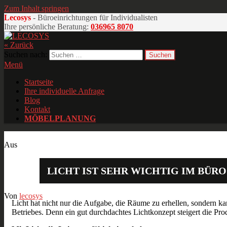
Zum Inhalt springen
Lecosys
- Büroeinrichtungen für Individualisten
Ihre persönliche Beratung:
036965 8070
« Zurück
LECOSYS
Büroeinrichtungen für Individualisten
Suchen nach:
Menü
Startseite
Ihre individuelle Anfrage
Blog
Kontakt
MÖBELPLANUNG
Aug.
11
2018
Aus
LICHT IST SEHR WICHTIG IM BÜRO
Von
lecosys
Licht hat nicht nur die Aufgabe, die Räume zu erhellen, sondern 
Betriebes. Denn ein gut durchdachtes Lichtkonzept steigert die Produ