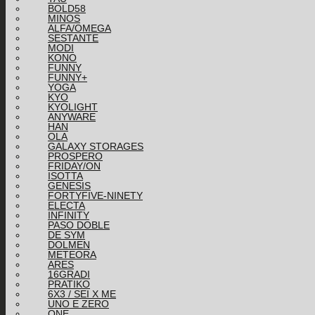
BOLD58
MINOS
ALFA/OMEGA
SESTANTE
MODI
KONO
FUNNY
FUNNY+
YOGA
KYO
KYOLIGHT
ANYWARE
HAN
OLA
GALAXY STORAGES
PROSPERO
FRIDAY/ON
ISOTTA
GENESIS
FORTYFIVE-NINETY
ELECTA
INFINITY
PASO DOBLE
DE SYM
DOLMEN
METEORA
ARES
16GRADI
PRATIKO
6X3 / SEI X ME
UNO E ZERO
ONE