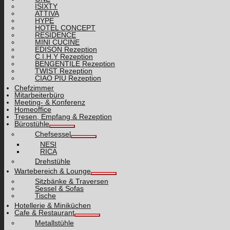
ISIXTY
ATTIVA
HYPE
HOTEL CONCEPT
RESIDENCE
MINI CUCINE
EDISON Rezeption
C.I.H.Y Rezeption
BENGENTILE Rezeption
TWIST Rezeption
CIAO PIÙ Rezeption
Chefzimmer
Mitarbeiterbüro
Meeting- & Konferenz
Homeoffice
Tresen, Empfang & Rezeption
Bürostühle
Chefsessel
NESI
RICA
Drehstühle
Wartebereich & Lounge
Sitzbänke & Traversen
Sessel & Sofas
Tische
Hotellerie & Miniküchen
Cafe & Restaurant
Metallstühle