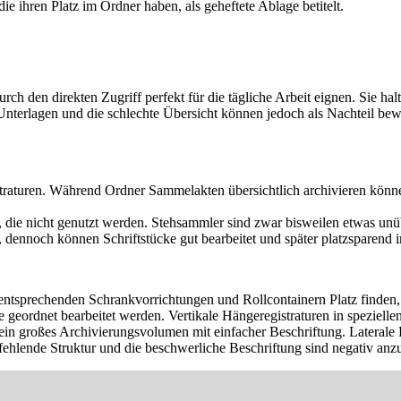
e ihren Platz im Ordner haben, als geheftete Ablage betitelt.
rch den direkten Zugriff perfekt für die tägliche Arbeit eignen. Sie ha
terlagen und die schlechte Übersicht können jedoch als Nachteil bewe
raturen. Während Ordner Sammelakten übersichtlich archivieren können
die nicht genutzt werden. Stehsammler sind zwar bisweilen etwas unü
g, dennoch können Schriftstücke gut bearbeitet und später platzsparen
entsprechenden Schrankvorrichtungen und Rollcontainern Platz finden,
e geordnet bearbeitet werden. Vertikale Hängeregistraturen in speziel
 ein großes Archivierungsvolumen mit einfacher Beschriftung. Laterale
ehlende Struktur und die beschwerliche Beschriftung sind negativ anz