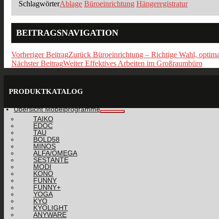
Schlagwörter
Ablage
Büroeinrichtung
Hängeregistratur
BEITRAGSNAVIGATION
Vorheriger Beitrag
Zurück
Büroeinrichtung – Richtige Wahl, optim
Nächster Beitrag
Weiter
Effektives Arbeiten im Großraumbüro
PRODUKTKATALOG
Übersicht Möbelprogramme
TAIKO
EDOC
TAU
BOLD58
MINOS
ALFA/OMEGA
SESTANTE
MODI
KONO
FUNNY
FUNNY+
YOGA
KYO
KYOLIGHT
ANYWARE