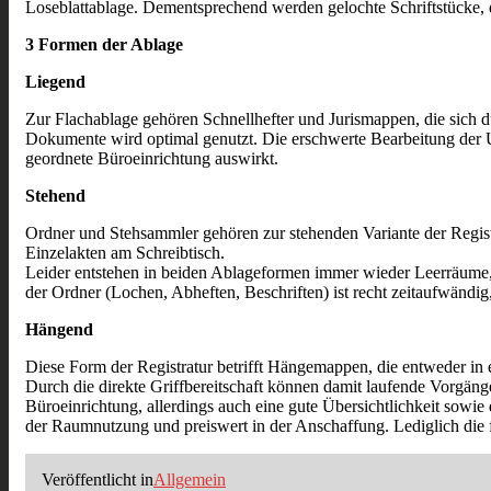
Loseblattablage. Dementsprechend werden gelochte Schriftstücke, di
3 Formen der Ablage
Liegend
Zur Flachablage gehören Schnellhefter und Jurismappen, die sich du
Dokumente wird optimal genutzt. Die erschwerte Bearbeitung der Un
geordnete Büroeinrichtung auswirkt.
Stehend
Ordner und Stehsammler gehören zur stehenden Variante der Regist
Einzelakten am Schreibtisch.
Leider entstehen in beiden Ablageformen immer wieder Leerräume, 
der Ordner (Lochen, Abheften, Beschriften) ist recht zeitaufwändi
Hängend
Diese Form der Registratur betrifft Hängemappen, die entweder in 
Durch die direkte Griffbereitschaft können damit laufende Vorgäng
Büroeinrichtung, allerdings auch eine gute Übersichtlichkeit sowie
der Raumnutzung und preiswert in der Anschaffung. Lediglich die f
Veröffentlicht in
Allgemein