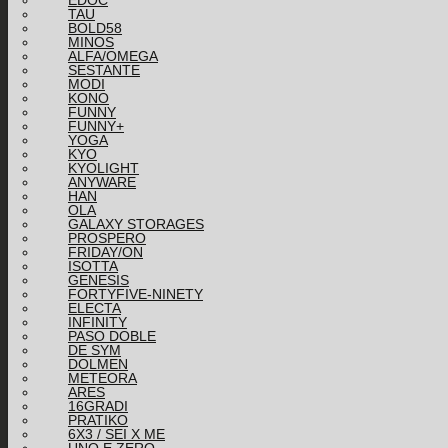
EDOC
TAU
BOLD58
MINOS
ALFA/OMEGA
SESTANTE
MODI
KONO
FUNNY
FUNNY+
YOGA
KYO
KYOLIGHT
ANYWARE
HAN
OLA
GALAXY STORAGES
PROSPERO
FRIDAY/ON
ISOTTA
GENESIS
FORTYFIVE-NINETY
ELECTA
INFINITY
PASO DOBLE
DE SYM
DOLMEN
METEORA
ARES
16GRADI
PRATIKO
6X3 / SEI X ME