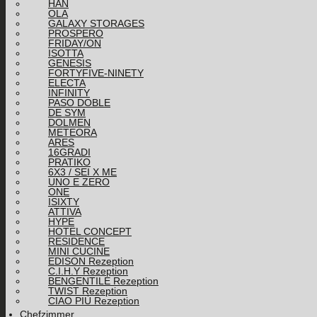
HAN
OLA
GALAXY STORAGES
PROSPERO
FRIDAY/ON
ISOTTA
GENESIS
FORTYFIVE-NINETY
ELECTA
INFINITY
PASO DOBLE
DE SYM
DOLMEN
METEORA
ARES
16GRADI
PRATIKO
6X3 / SEI X ME
UNO E ZERO
ONE
ISIXTY
ATTIVA
HYPE
HOTEL CONCEPT
RESIDENCE
MINI CUCINE
EDISON Rezeption
C.I.H.Y Rezeption
BENGENTILE Rezeption
TWIST Rezeption
CIAO PIÙ Rezeption
Chefzimmer