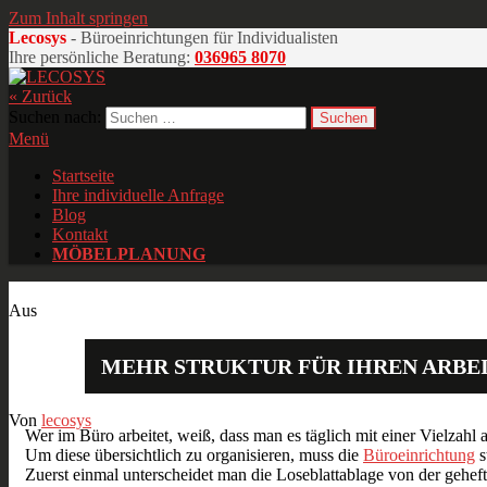
Zum Inhalt springen
Lecosys
- Büroeinrichtungen für Individualisten
Ihre persönliche Beratung:
036965 8070
« Zurück
LECOSYS
Büroeinrichtungen für Individualisten
Suchen nach:
Menü
Startseite
Ihre individuelle Anfrage
Blog
Kontakt
MÖBELPLANUNG
Sep.
04
2016
Aus
MEHR STRUKTUR FÜR IHREN ARBE
Von
lecosys
Wer im Büro arbeitet, weiß, dass man es täglich mit einer Vielzahl
Um diese übersichtlich zu organisieren, muss die
Büroeinrichtung
s
Zuerst einmal unterscheidet man die Loseblattablage von der gehef