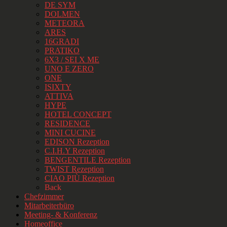
DE SYM
DOLMEN
METEORA
ARES
16GRADI
PRATIKO
6X3 / SEI X ME
UNO E ZERO
ONE
ISIXTY
ATTIVA
HYPE
HOTEL CONCEPT
RESIDENCE
MINI CUCINE
EDISON Rezeption
C.I.H.Y Rezeption
BENGENTILE Rezeption
TWIST Rezeption
CIAO PIÙ Rezeption
Back
Chefzimmer
Mitarbeiterbüro
Meeting- & Konferenz
Homeoffice