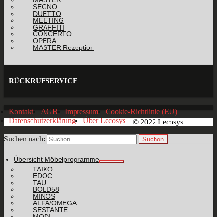
MASTER
SEGNO
DUETTO
MEETING
GRAFFITI
CONCERTO
OPERA
MASTER Rezeption
RÜCKRUFSERVICE
Kontakt
AGB
Impressum
Cookie-Richtlinie (EU)
Datenschutzerklärung
Über Lecosys
© 2022 Lecosys
Suchen nach:
Übersicht Möbelprogramme
TAIKO
EDOC
TAU
BOLD58
MINOS
ALFA/OMEGA
SESTANTE
MODI