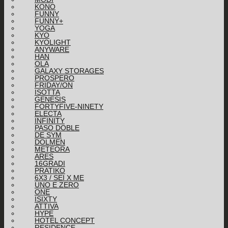
KONO
FUNNY
FUNNY+
YOGA
KYO
KYOLIGHT
ANYWARE
HAN
OLA
GALAXY STORAGES
PROSPERO
FRIDAY/ON
ISOTTA
GENESIS
FORTYFIVE-NINETY
ELECTA
INFINITY
PASO DOBLE
DE SYM
DOLMEN
METEORA
ARES
16GRADI
PRATIKO
6X3 / SEI X ME
UNO E ZERO
ONE
ISIXTY
ATTIVA
HYPE
HOTEL CONCEPT
RESIDENCE