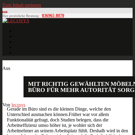
Zum Inhalt springen
036965 8070
Ihre persönliche Beratung:
LECOSYS
Büroeinrichtungen für Individualisten
Startseite
Ihre individuelle Anfrage
Blog
Kontakt
MÖBELPLANUNG
Juli
07
2014
Aus
MIT RICHTIG GEWÄHLTEN MÖBEL
BÜRO FÜR MEHR AUTORITÄT SOR
Von
lecosys
Gerade im Büro sind es die kleinen Dinge, welche den
Unterschied ausmachen können.Früher war vor allem
Funktionalität gefragt, doch Studien belegen, dass die
Arbeitseffizienz umso höher ist, je wohler sich der
Arbeitnehmer an seinem Arbeitsplatz fühlt. Deshalb wird in den