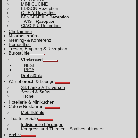
MINI CUCINE
EDISON Rezeption
C.I.H.Y Rezeption
BENGENTILE Rezeption
TWIST Rezeption
CIAO PIÙ Rezeption
Chefzimmer
Mitarbeiterbüro
Meeting- & Konferenz
Homeoffice
Tresen, Empfang & Rezeption
Bürostühle
Chefsessel
NESI
RICA
Drehstühle
Wartebereich & Lounge
Sitzbänke & Traversen
Sessel & Sofas
Tische
Hotellerie & Miniküchen
Cafe & Restaurant
Metallstühle
Theater & Säle
Individuelle Lösungen
Kongress und Theater – Saalbestuhlungen
Archiv