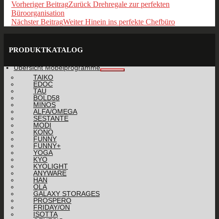
Vorheriger Beitrag
Zurück
Drehregale zur perfekten
Büroorganisation
Nächster Beitrag
Weiter
Hinein ins perfekte Chefbüro
PRODUKTKATALOG
Übersicht Möbelprogramme
TAIKO
EDOC
TAU
BOLD58
MINOS
ALFA/OMEGA
SESTANTE
MODI
KONO
FUNNY
FUNNY+
YOGA
KYO
KYOLIGHT
ANYWARE
HAN
OLA
GALAXY STORAGES
PROSPERO
FRIDAY/ON
ISOTTA