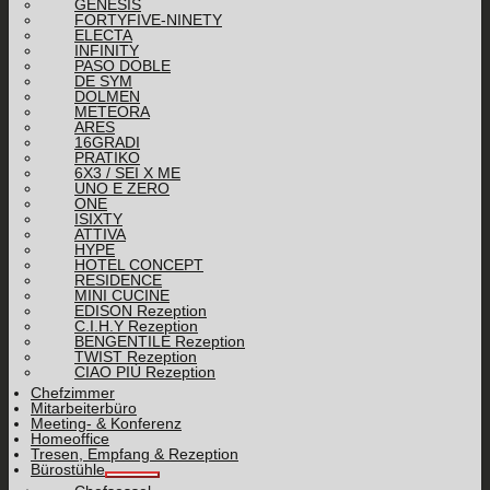
GENESIS
FORTYFIVE-NINETY
ELECTA
INFINITY
PASO DOBLE
DE SYM
DOLMEN
METEORA
ARES
16GRADI
PRATIKO
6X3 / SEI X ME
UNO E ZERO
ONE
ISIXTY
ATTIVA
HYPE
HOTEL CONCEPT
RESIDENCE
MINI CUCINE
EDISON Rezeption
C.I.H.Y Rezeption
BENGENTILE Rezeption
TWIST Rezeption
CIAO PIÙ Rezeption
Chefzimmer
Mitarbeiterbüro
Meeting- & Konferenz
Homeoffice
Tresen, Empfang & Rezeption
Bürostühle