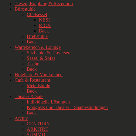
Tresen, Empfang & Rezeption
Bürostühle
Chefsessel
NESI
RICA
Back
Drehstühle
Back
Wartebereich & Lounge
Sitzbänke & Traversen
Sessel & Sofas
Tische
Back
Hotellerie & Miniküchen
Cafe & Restaurant
Metallstühle
Back
Theater & Säle
Individuelle Lösungen
Kongress und Theater – Saalbestuhlungen
Back
Archiv
CENTURY
ARKITRE
SUMMIT