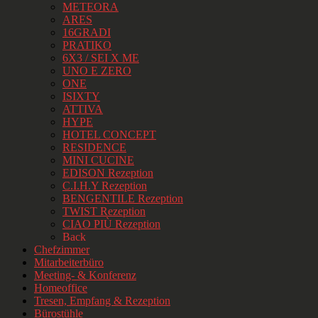
METEORA
ARES
16GRADI
PRATIKO
6X3 / SEI X ME
UNO E ZERO
ONE
ISIXTY
ATTIVA
HYPE
HOTEL CONCEPT
RESIDENCE
MINI CUCINE
EDISON Rezeption
C.I.H.Y Rezeption
BENGENTILE Rezeption
TWIST Rezeption
CIAO PIÙ Rezeption
Back
Chefzimmer
Mitarbeiterbüro
Meeting- & Konferenz
Homeoffice
Tresen, Empfang & Rezeption
Bürostühle