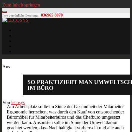
Zum Inhalt springen
036965 8070
Ihre persönliche Beratung:
LECOSYS
Büroeinrichtungen für Individualisten
Startseite
Ihre individuelle Anfrage
Blog
Kontakt
MÖBELPLANUNG
Feb.
12
2016
Aus
SO PRAKTIZIERT MAN UMWELTSC
IM BÜRO
Von
lecosys
Am Arbeitsplatz sollte im Sinne der Gesundheit der Mitarbeiter
Ergonomie herrschen, was durch den Kauf von entsprechender
Büromöbel für Mitarbeiterbüros und das Chefbüro umgesetzt
werden kann. Ansonsten sollte im Sinne der Umwelt darauf
geachtet werden, dass Nachhaltigkeit vorherrscht und alle auch