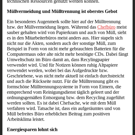
technischen Ressourcen genutzt werden können.
Müllvermeidung und Mülltrennung ist oberstes Gebot
Ein besonderes Augenmerk sollte hier auf der Mülltrennung
bzw. der Müllvermeidung liegen. Während das
Chefbüro
meist
sauber gehalten wird von Papierkram und auch von Müll, sieht
es in den Mitarbeiterbüros meist anders aus. Hier stapeln sich
nicht nur die Akten, sondern auch der sonstige Müll, zum
Beispiel in Form von nicht mehr gebrauchten Batterien für die
Computermaus oder alte nicht mehr benötigte CDs. Dabei fängt
Umweltschutz im Büro damit an, dass Recylingpapier
verwendet wird. Und für Notizen können ruhig Altpapiere
verwendet werden, wobei bei das Aufgedruckte bzw.
Geschriebene, was nicht mehr aktuell ist einfach durchstreicht
und auch die Rückseite nutzt. Für die Mülltrennung gibt es
formschöne Mülltrennungssysteme in Form von Eimern, die
entsprechend vom Reinigungsdienst täglich geleert und der
ordnungsgemäßen Entsorgung bzw. dem Recycling zugeführt
werden sollten. Es ist dabei Chefsache, wie mit dem Müll
verfahren wird. Tatsache ist, dass ein aufgeräumtes und von
Müll befreites Büro erheblichen Beitrag zum positiven
Arbeitsklima leistet.
Energiesparen lohnt sich