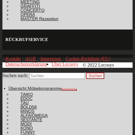
MEETING
GRAFFITI
CONCERTO
OPERA
MASTER Rezeption
RÜCKRUFSERVICE
Kontakt
AGB
Impressum
Cookie-Richtlinie (EU)
Datenschutzerklärung
Über Lecosys
© 2022 Lecosys
Suchen nach:
Übersicht Möbelprogramme
TAIKO
EDOC
TAU
BOLD58
MINOS
ALFA/OMEGA
SESTANTE
MODI
KONO
FUNNY