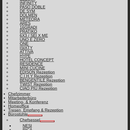
INFINITY
PASO DOBLE
DE SYM
DOLMEN
METEORA
ARES
16GRADI
PRATIKO
6X3 / SEI X ME
UNO E ZERO
ONE
ISIXTY
ATTIVA
HYPE
HOTEL CONCEPT
RESIDENCE
MINI CUCINE
EDISON Rezeption
C.I.H.Y Rezeption
BENGENTILE Rezeption
TWIST Rezeption
CIAO PIÙ Rezeption
Chefzimmer
Mitarbeiterbüro
Meeting- & Konferenz
Homeoffice
Tresen, Empfang & Rezeption
Bürostühle
Chefsessel
NESI
RICA