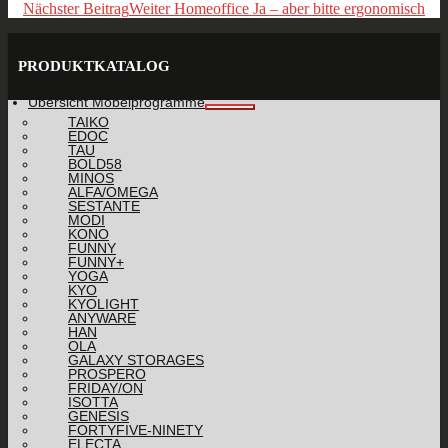
Nächster Beitrag
Weiter
Homeoffice Ja – aber bitte ergonomisch
PRODUKTKATALOG
Übersicht Möbelprogramme
TAIKO
EDOC
TAU
BOLD58
MINOS
ALFA/OMEGA
SESTANTE
MODI
KONO
FUNNY
FUNNY+
YOGA
KYO
KYOLIGHT
ANYWARE
HAN
OLA
GALAXY STORAGES
PROSPERO
FRIDAY/ON
ISOTTA
GENESIS
FORTYFIVE-NINETY
ELECTA