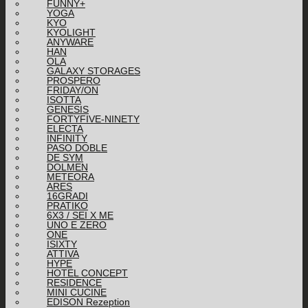
FUNNY+
YOGA
KYO
KYOLIGHT
ANYWARE
HAN
OLA
GALAXY STORAGES
PROSPERO
FRIDAY/ON
ISOTTA
GENESIS
FORTYFIVE-NINETY
ELECTA
INFINITY
PASO DOBLE
DE SYM
DOLMEN
METEORA
ARES
16GRADI
PRATIKO
6X3 / SEI X ME
UNO E ZERO
ONE
ISIXTY
ATTIVA
HYPE
HOTEL CONCEPT
RESIDENCE
MINI CUCINE
EDISON Rezeption