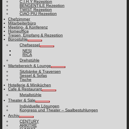
C.I.H.Y Rezeption
BENGENTILE Rezeption
TWIST Rezeption
CIAO PIÙ Rezeption
Chefzimmer
Mitarbeiterbüro
Meeting- & Konferenz
Homeoffice
Tresen, Empfang & Rezeption
Bürostühle
Chefsessel
NESI
RICA
Drehstühle
Wartebereich & Lounge
Sitzbänke & Traversen
Sessel & Sofas
Tische
Hotellerie & Miniküchen
Cafe & Restaurant
Metallstühle
Theater & Säle
Individuelle Lösungen
Kongress und Theater – Saalbestuhlungen
Archiv
CENTURY
ARKITRE