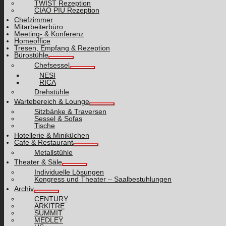
TWIST Rezeption
CIAO PIÙ Rezeption
Chefzimmer
Mitarbeiterbüro
Meeting- & Konferenz
Homeoffice
Tresen, Empfang & Rezeption
Bürostühle
Chefsessel
NESI
RICA
Drehstühle
Wartebereich & Lounge
Sitzbänke & Traversen
Sessel & Sofas
Tische
Hotellerie & Miniküchen
Cafe & Restaurant
Metallstühle
Theater & Säle
Individuelle Lösungen
Kongress und Theater – Saalbestuhlungen
Archiv
CENTURY
ARKITRE
SUMMIT
MEDLEY