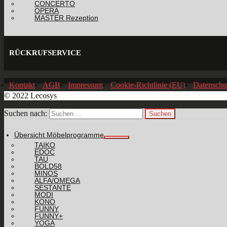
CONCERTO
OPERA
MASTER Rezeption
RÜCKRUFSERVICE
Kontakt
AGB
Impressum
Cookie-Richtlinie (EU)
Datenschu
© 2022 Lecosys
Suchen nach:
Übersicht Möbelprogramme
TAIKO
EDOC
TAU
BOLD58
MINOS
ALFA/OMEGA
SESTANTE
MODI
KONO
FUNNY
FUNNY+
YOGA