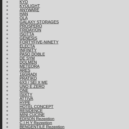
KYO
KYOLIGHT
ANYWARE
HAN
OLA
GALAXY STORAGES
PROSPERO
FRIDAY/ON
ISOTTA
GENESIS
FORTYFIVE-NINETY
ELECTA
INFINITY
PASO DOBLE
DE SYM
DOLMEN
METEORA
ARES
16GRADI
PRATIKO
6X3 / SEI X ME
UNO E ZERO
ONE
ISIXTY
ATTIVA
HYPE
HOTEL CONCEPT
RESIDENCE
MINI CUCINE
EDISON Rezeption
C.I.H.Y Rezeption
BENGENTILE Rezeption