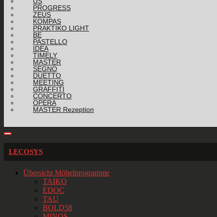
US
PROGRESS
ZEUS
KOMPAS
PRAKTIKO LIGHT
BE
PASTELLO
IDEA
TIMELY
MASTER
SEGNO
DUETTO
MEETING
GRAFFITI
CONCERTO
OPERA
MASTER Rezeption
LECOSYS
Übersicht Möbelprogramme
TAIKO
EDOC
TAU
BOLD58
MINOS