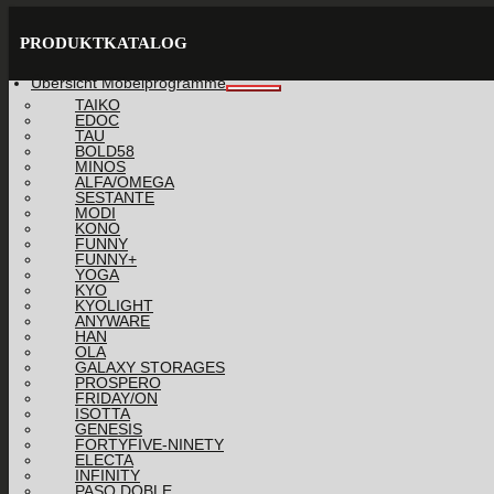
PRODUKTKATALOG
Übersicht Möbelprogramme
TAIKO
EDOC
TAU
BOLD58
MINOS
ALFA/OMEGA
SESTANTE
MODI
KONO
FUNNY
FUNNY+
YOGA
KYO
KYOLIGHT
ANYWARE
HAN
OLA
GALAXY STORAGES
PROSPERO
FRIDAY/ON
ISOTTA
GENESIS
FORTYFIVE-NINETY
ELECTA
INFINITY
PASO DOBLE