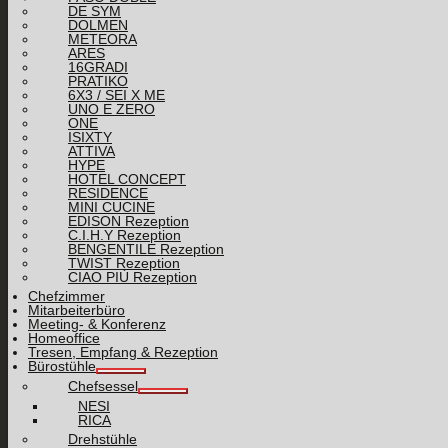
DE SYM
DOLMEN
METEORA
ARES
16GRADI
PRATIKO
6X3 / SEI X ME
UNO E ZERO
ONE
ISIXTY
ATTIVA
HYPE
HOTEL CONCEPT
RESIDENCE
MINI CUCINE
EDISON Rezeption
C.I.H.Y Rezeption
BENGENTILE Rezeption
TWIST Rezeption
CIAO PIÙ Rezeption
Chefzimmer
Mitarbeiterbüro
Meeting- & Konferenz
Homeoffice
Tresen, Empfang & Rezeption
Bürostühle
Chefsessel
NESI
RICA
Drehstühle