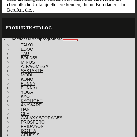
ebenfalls die Unfallquellen verkennen, die im Büro lauern. In
Berufen, die…
PRODUKTKATALOG
Übersicht Möbelprogramme
TAIKO
EDOC
TAU
BOLD58
MINOS
ALFA/OMEGA
SESTANTE
MODI
KONO
FUNNY
FUNNY+
YOGA
KYO
KYOLIGHT
ANYWARE
HAN
OLA
GALAXY STORAGES
PROSPERO
FRIDAY/ON
ISOTTA
GENESIS