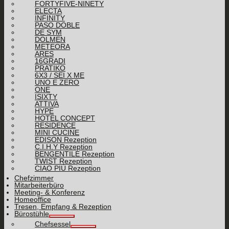
FORTYFIVE-NINETY
ELECTA
INFINITY
PASO DOBLE
DE SYM
DOLMEN
METEORA
ARES
16GRADI
PRATIKO
6X3 / SEI X ME
UNO E ZERO
ONE
ISIXTY
ATTIVA
HYPE
HOTEL CONCEPT
RESIDENCE
MINI CUCINE
EDISON Rezeption
C.I.H.Y Rezeption
BENGENTILE Rezeption
TWIST Rezeption
CIAO PIÙ Rezeption
Chefzimmer
Mitarbeiterbüro
Meeting- & Konferenz
Homeoffice
Tresen, Empfang & Rezeption
Bürostühle
Chefsessel