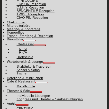
MINI CUCINE
EDISON Rezeption
C.I.H.Y Rezeption
BENGENTILE Rezeption
TWIST Rezeption
CIAO PIÙ Rezeption
Chefzimmer
Mitarbeiterbüro
Meeting- & Konferenz
Homeoffice
Tresen, Empfang & Rezeption
Bürostühle
Chefsessel
NESI
RICA
Drehstühle
Wartebereich & Lounge
Sitzbänke & Traversen
Sessel & Sofas
Tische
Hotellerie & Miniküchen
Cafe & Restaurant
Metallstühle
Theater & Säle
Individuelle Lösungen
Kongress und Theater – Saalbestuhlungen
Archiv
CENTURY