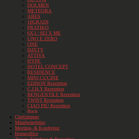
DOLMEN
METEORA
ARES
16GRADI
PRATIKO
6X3 / SEI X ME
UNO E ZERO
ONE
ISIXTY
ATTIVA
HYPE
HOTEL CONCEPT
RESIDENCE
MINI CUCINE
EDISON Rezeption
C.I.H.Y Rezeption
BENGENTILE Rezeption
TWIST Rezeption
CIAO PIÙ Rezeption
Back
Chefzimmer
Mitarbeiterbüro
Meeting- & Konferenz
Homeoffice