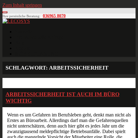
Zum Inhalt springen
036965 8070
Ihre persönliche Beratung:
LECOSYS
Büroeinrichtungen für Individualisten
Startseite
Ihre individuelle Anfrage
Blog
Kontakt
MÖBELPLANUNG
SCHLAGWORT:
ARBEITSSICHERHEIT
Feb.
09
2015
ARBEITSSICHERHEIT IST AUCH IM BÜRO
WICHTIG
Wenn es um Gefahren im Berufsleben geht, denkt man nicht als
Erstes an Büroarbeit. Allerdings darf man die Gefahrenquellen
nicht unterschätzen, denn auch hier gibt es jedes Jahr um die
zwanzigtausend meldepflichtige Betriebsunfälle. Dabei spielt
auch die mangelnde Vorsicht der Mitarbeiter eine Rolle, die