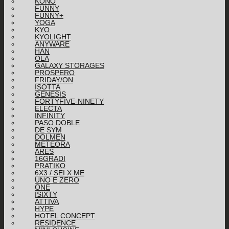
KONO
FUNNY
FUNNY+
YOGA
KYO
KYOLIGHT
ANYWARE
HAN
OLA
GALAXY STORAGES
PROSPERO
FRIDAY/ON
ISOTTA
GENESIS
FORTYFIVE-NINETY
ELECTA
INFINITY
PASO DOBLE
DE SYM
DOLMEN
METEORA
ARES
16GRADI
PRATIKO
6X3 / SEI X ME
UNO E ZERO
ONE
ISIXTY
ATTIVA
HYPE
HOTEL CONCEPT
RESIDENCE