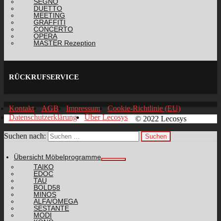
SEGNO
DUETTO
MEETING
GRAFFITI
CONCERTO
OPERA
MASTER Rezeption
RÜCKRUFSERVICE
Kontakt
AGB
Impressum
Cookie-Richtlinie (EU)
Datenschutzerklärung
Über Lecosys
© 2022 Lecosys
Suchen nach:
Übersicht Möbelprogramme
TAIKO
EDOC
TAU
BOLD58
MINOS
ALFA/OMEGA
SESTANTE
MODI