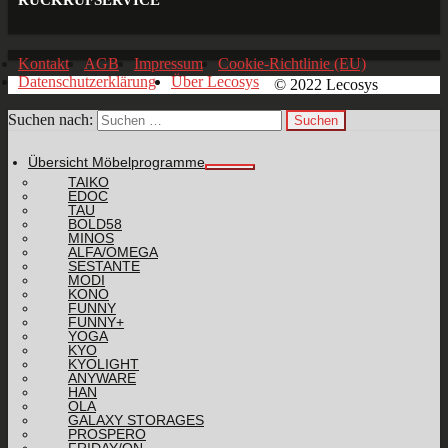
Kontakt
AGB
Impressum
Cookie-Richtlinie (EU)
Datenschutzerklärung
Über Lecosys
© 2022 Lecosys
Suchen nach:
Übersicht Möbelprogramme
TAIKO
EDOC
TAU
BOLD58
MINOS
ALFA/OMEGA
SESTANTE
MODI
KONO
FUNNY
FUNNY+
YOGA
KYO
KYOLIGHT
ANYWARE
HAN
OLA
GALAXY STORAGES
PROSPERO
FRIDAY/ON