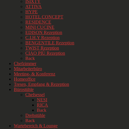
ISIXTY
ATTIVA
HYPE
HOTEL CONCEPT
RESIDENCE
MINI CUCINE
EDISON Rezeption
C.I.H.Y Rezeption
BENGENTILE Rezeption
TWIST Rezeption
CIAO PIÙ Rezeption
Back
Chefzimmer
Mitarbeiterbüro
Meeting- & Konferenz
Homeoffice
Tresen, Empfang & Rezeption
Bürostühle
Chefsessel
NESI
RICA
Back
Drehstühle
Back
Wartebereich & Lounge