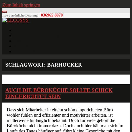
Zum Inhalt springen
036965 8070
Ihre persönliche Beratung:
LECOSYS
Büroeinrichtungen für Individualisten
Startseite
Ihre individuelle Anfrage
Blog
Kontakt
MÖBELPLANUNG
SCHLAGWORT:
BARHOCKER
Mai
26
2015
AUCH DIE BÜROKÜCHE SOLLTE SCHICK
EINGERICHTET SEIN
Dass sich Mitarbeiter in einem schön eingerichteten Büro
wohler fühlen und effizienter und motivierter arbeiten, ist
mittlerweile hinlänglich bekannt. Doch für viele gehört die
Büroküche nicht immer dazu. Doch auch hier hält man sich im
Laufe des Tages häufiger auf, führt kleine Gespräche mit den