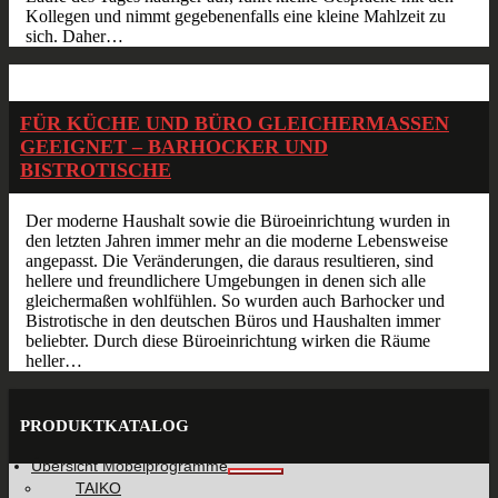
Kollegen und nimmt gegebenenfalls eine kleine Mahlzeit zu
sich. Daher…
Mai
25
2014
FÜR KÜCHE UND BÜRO GLEICHERMASSEN G
EEIGNET – BARHOCKER UND B
ISTROTISCHE
Der moderne Haushalt sowie die Büroeinrichtung wurden in
den letzten Jahren immer mehr an die moderne Lebensweise
angepasst. Die Veränderungen, die daraus resultieren, sind
hellere und freundlichere Umgebungen in denen sich alle
gleichermaßen wohlfühlen. So wurden auch Barhocker und
Bistrotische in den deutschen Büros und Haushalten immer
beliebter. Durch diese Büroeinrichtung wirken die Räume
heller…
PRODUKTKATALOG
Übersicht Möbelprogramme
TAIKO