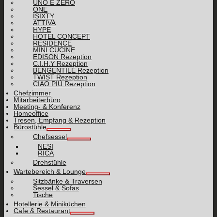
UNO E ZERO
ONE
ISIXTY
ATTIVA
HYPE
HOTEL CONCEPT
RESIDENCE
MINI CUCINE
EDISON Rezeption
C.I.H.Y Rezeption
BENGENTILE Rezeption
TWIST Rezeption
CIAO PIÙ Rezeption
Chefzimmer
Mitarbeiterbüro
Meeting- & Konferenz
Homeoffice
Tresen, Empfang & Rezeption
Bürostühle
Chefsessel
NESI
RICA
Drehstühle
Wartebereich & Lounge
Sitzbänke & Traversen
Sessel & Sofas
Tische
Hotellerie & Miniküchen
Cafe & Restaurant