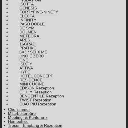
ISOTTA
GENESIS
FORTYFIVE-NINETY
ELECTA
INFINITY
PASO DOBLE
DE SYM
DOLMEN
METEORA
ARES
16GRADI
PRATIKO
6X3 / SEI X ME
UNO E ZERO
ONE
ISIXTY
ATTIVA
HYPE
HOTEL CONCEPT
RESIDENCE
MINI CUCINE
EDISON Rezeption
C.I.H.Y Rezeption
BENGENTILE Rezeption
TWIST Rezeption
CIAO PIÙ Rezeption
Chefzimmer
Mitarbeiterbüro
Meeting- & Konferenz
Homeoffice
Tresen, Empfang & Rezeption