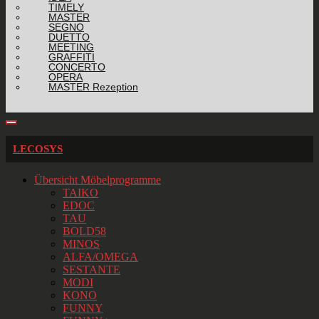
TIMELY
MASTER
SEGNO
DUETTO
MEETING
GRAFFITI
CONCERTO
OPERA
MASTER Rezeption
LECOSYS
Übersicht Möbelprogramme
TAIKO
EDOC
TAU
BOLD58
MINOS
ALFA/OMEGA
SESTANTE
MODI
KONO
FUNNY