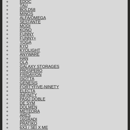
EDOC
TAU
BOLD58
MINOS
ALFA/OMEGA
SESTANTE
MODI
KONO
FUNNY
FUNNY+
YOGA
KYO
KYOLIGHT
ANYWARE
HAN
OLA
GALAXY STORAGES
PROSPERO
FRIDAY/ON
ISOTTA
GENESIS
FORTYFIVE-NINETY
ELECTA
INFINITY
PASO DOBLE
DE SYM
DOLMEN
METEORA
ARES
16GRADI
PRATIKO
6X3 / SEI X ME