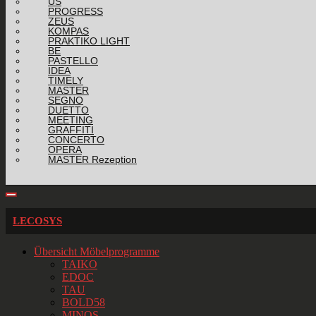
US
PROGRESS
ZEUS
KOMPAS
PRAKTIKO LIGHT
BE
PASTELLO
IDEA
TIMELY
MASTER
SEGNO
DUETTO
MEETING
GRAFFITI
CONCERTO
OPERA
MASTER Rezeption
LECOSYS
Übersicht Möbelprogramme
TAIKO
EDOC
TAU
BOLD58
MINOS