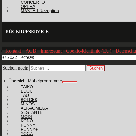
CONCERTO
OPERA
MASTER Rezeption
RÜCKRUFSERVICE
Kontakt
AGB
Impressum
Cookie-Richtlinie (EU)
Datenschu
© 2022 Lecosys
Suchen nach:
Übersicht Möbelprogramme
TAIKO
EDOC
TAU
BOLD58
MINOS
ALFA/OMEGA
SESTANTE
MODI
KONO
FUNNY
FUNNY+
YOGA