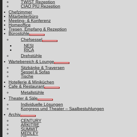
TWIST Rezeption
CIAO PIÙ Rezeption
Chefzimmer
Mitarbeiterbüro
Meeting- & Konferenz
Homeoffice
Tresen, Empfang & Rezeption
Bürostühle
Chefsessel
NESI
RICA
Drehstühle
Wartebereich & Lounge
Sitzbänke & Traversen
Sessel & Sofas
Tische
Hotellerie & Miniküchen
Cafe & Restaurant
Metallstühle
Theater & Säle
Individuelle Lösungen
Kongress und Theater – Saalbestuhlungen
Archiv
CENTURY
ARKITRE
SUMMIT
MEDLEY