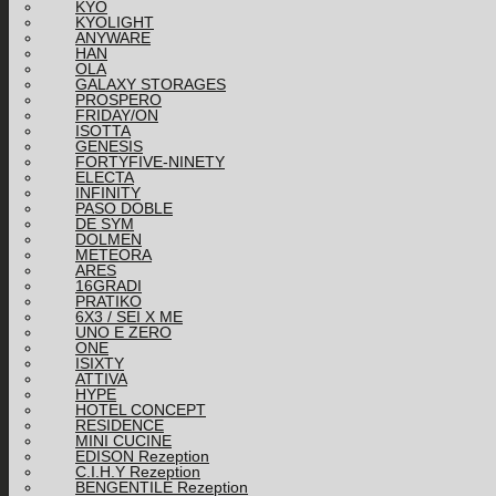
KYO
KYOLIGHT
ANYWARE
HAN
OLA
GALAXY STORAGES
PROSPERO
FRIDAY/ON
ISOTTA
GENESIS
FORTYFIVE-NINETY
ELECTA
INFINITY
PASO DOBLE
DE SYM
DOLMEN
METEORA
ARES
16GRADI
PRATIKO
6X3 / SEI X ME
UNO E ZERO
ONE
ISIXTY
ATTIVA
HYPE
HOTEL CONCEPT
RESIDENCE
MINI CUCINE
EDISON Rezeption
C.I.H.Y Rezeption
BENGENTILE Rezeption