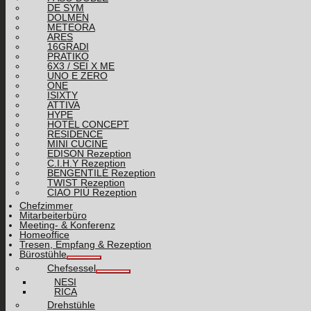
DE SYM
DOLMEN
METEORA
ARES
16GRADI
PRATIKO
6X3 / SEI X ME
UNO E ZERO
ONE
ISIXTY
ATTIVA
HYPE
HOTEL CONCEPT
RESIDENCE
MINI CUCINE
EDISON Rezeption
C.I.H.Y Rezeption
BENGENTILE Rezeption
TWIST Rezeption
CIAO PIÙ Rezeption
Chefzimmer
Mitarbeiterbüro
Meeting- & Konferenz
Homeoffice
Tresen, Empfang & Rezeption
Bürostühle
Chefsessel
NESI
RICA
Drehstühle