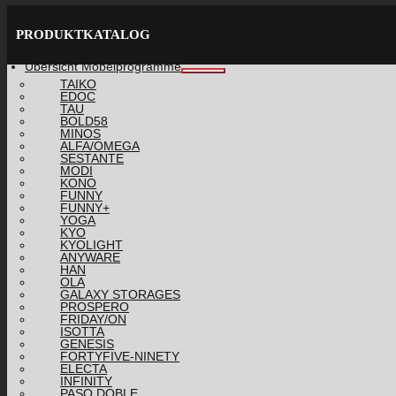
PRODUKTKATALOG
Übersicht Möbelprogramme
TAIKO
EDOC
TAU
BOLD58
MINOS
ALFA/OMEGA
SESTANTE
MODI
KONO
FUNNY
FUNNY+
YOGA
KYO
KYOLIGHT
ANYWARE
HAN
OLA
GALAXY STORAGES
PROSPERO
FRIDAY/ON
ISOTTA
GENESIS
FORTYFIVE-NINETY
ELECTA
INFINITY
PASO DOBLE