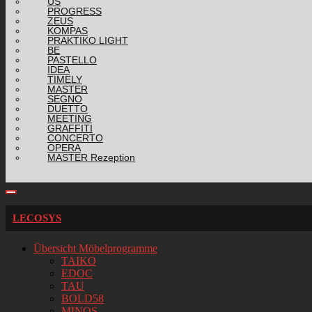
US
PROGRESS
ZEUS
KOMPAS
PRAKTIKO LIGHT
BE
PASTELLO
IDEA
TIMELY
MASTER
SEGNO
DUETTO
MEETING
GRAFFITI
CONCERTO
OPERA
MASTER Rezeption
LECOSYS
Übersicht Möbelprogramme
TAIKO
EDOC
TAU
BOLD58
MINOS