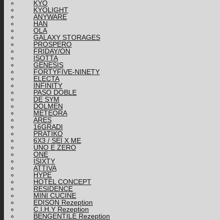
KYO
KYOLIGHT
ANYWARE
HAN
OLA
GALAXY STORAGES
PROSPERO
FRIDAY/ON
ISOTTA
GENESIS
FORTYFIVE-NINETY
ELECTA
INFINITY
PASO DOBLE
DE SYM
DOLMEN
METEORA
ARES
16GRADI
PRATIKO
6X3 / SEI X ME
UNO E ZERO
ONE
ISIXTY
ATTIVA
HYPE
HOTEL CONCEPT
RESIDENCE
MINI CUCINE
EDISON Rezeption
C.I.H.Y Rezeption
BENGENTILE Rezeption