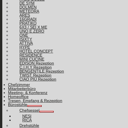
DE SYM
DOLMEN
METEORA
ARES
16GRADI
PRATIKO
6X3 / SEI X ME
UNO E ZERO
ONE
ISIXTY
ATTIVA
HYPE
HOTEL CONCEPT
RESIDENCE
MINI CUCINE
EDISON Rezeption
C.I.H.Y Rezeption
BENGENTILE Rezeption
TWIST Rezeption
CIAO PIÙ Rezeption
Chefzimmer
Mitarbeiterbüro
Meeting- & Konferenz
Homeoffice
Tresen, Empfang & Rezeption
Bürostühle
Chefsessel
NESI
RICA
Drehstühle