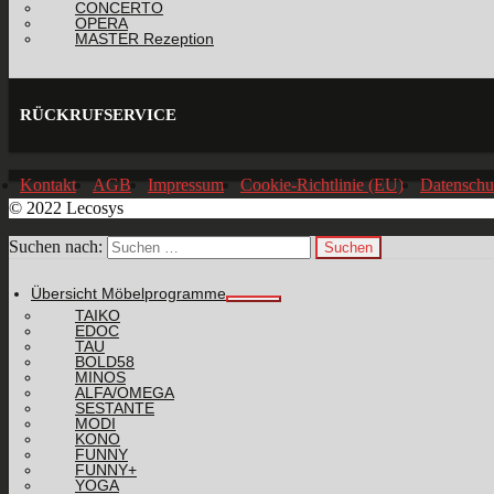
CONCERTO
OPERA
MASTER Rezeption
RÜCKRUFSERVICE
Kontakt
AGB
Impressum
Cookie-Richtlinie (EU)
Datenschu
© 2022 Lecosys
Suchen nach:
Übersicht Möbelprogramme
TAIKO
EDOC
TAU
BOLD58
MINOS
ALFA/OMEGA
SESTANTE
MODI
KONO
FUNNY
FUNNY+
YOGA