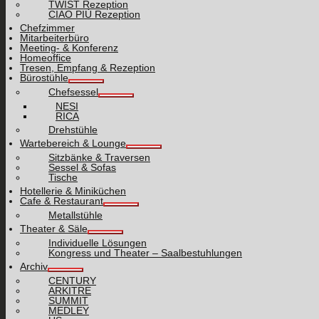
TWIST Rezeption
CIAO PIÙ Rezeption
Chefzimmer
Mitarbeiterbüro
Meeting- & Konferenz
Homeoffice
Tresen, Empfang & Rezeption
Bürostühle
Chefsessel
NESI
RICA
Drehstühle
Wartebereich & Lounge
Sitzbänke & Traversen
Sessel & Sofas
Tische
Hotellerie & Miniküchen
Cafe & Restaurant
Metallstühle
Theater & Säle
Individuelle Lösungen
Kongress und Theater – Saalbestuhlungen
Archiv
CENTURY
ARKITRE
SUMMIT
MEDLEY