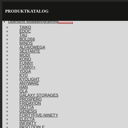
PRODUKTKATALOG
Übersicht Möbelprogramme
TAIKO
EDOC
TAU
BOLD58
MINOS
ALFA/OMEGA
SESTANTE
MODI
KONO
FUNNY
FUNNY+
YOGA
KYO
KYOLIGHT
ANYWARE
HAN
OLA
GALAXY STORAGES
PROSPERO
FRIDAY/ON
ISOTTA
GENESIS
FORTYFIVE-NINETY
ELECTA
INFINITY
PASO DOBLE