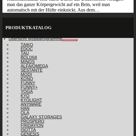
man das ganze Körpergewicht auf ein Bein, weil man
automatisch mit der Hüfte einknickt. Aus dem…
PRODUKTKATALOG
Übersicht Möbelprogramme
TAIKO
EDOC
TAU
BOLD58
MINOS
ALFA/OMEGA
SESTANTE
MODI
KONO
FUNNY
FUNNY+
YOGA
KYO
KYOLIGHT
ANYWARE
HAN
OLA
GALAXY STORAGES
PROSPERO
FRIDAY/ON
ISOTTA
GENESIS