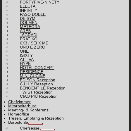
FORTYFIVE-NINETY
ELECTA
INFINITY
PASO DOBLE
DE SYM
DOLMEN
METEORA
ARES
16GRADI
PRATIKO
6X3 / SEI X ME
UNO E ZERO
ONE
ISIXTY
ATTIVA
HYPE
HOTEL CONCEPT
RESIDENCE
MINI CUCINE
EDISON Rezeption
C.I.H.Y Rezeption
BENGENTILE Rezeption
TWIST Rezeption
CIAO PIÙ Rezeption
Chefzimmer
Mitarbeiterbüro
Meeting- & Konferenz
Homeoffice
Tresen, Empfang & Rezeption
Bürostühle
Chefsessel