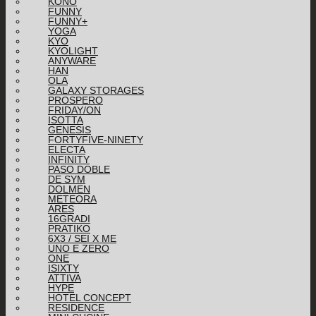
KONO
FUNNY
FUNNY+
YOGA
KYO
KYOLIGHT
ANYWARE
HAN
OLA
GALAXY STORAGES
PROSPERO
FRIDAY/ON
ISOTTA
GENESIS
FORTYFIVE-NINETY
ELECTA
INFINITY
PASO DOBLE
DE SYM
DOLMEN
METEORA
ARES
16GRADI
PRATIKO
6X3 / SEI X ME
UNO E ZERO
ONE
ISIXTY
ATTIVA
HYPE
HOTEL CONCEPT
RESIDENCE