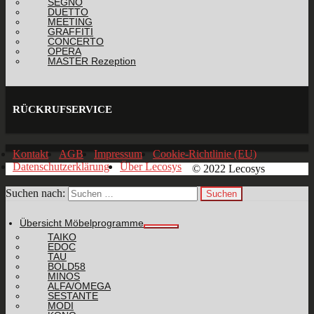
SEGNO
DUETTO
MEETING
GRAFFITI
CONCERTO
OPERA
MASTER Rezeption
RÜCKRUFSERVICE
Kontakt
AGB
Impressum
Cookie-Richtlinie (EU)
Datenschutzerklärung
Über Lecosys
© 2022 Lecosys
Suchen nach:
Übersicht Möbelprogramme
TAIKO
EDOC
TAU
BOLD58
MINOS
ALFA/OMEGA
SESTANTE
MODI