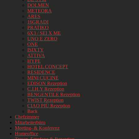
DOLMEN
METEORA
ARES
16GRADI
PRATIKO
6X3 / SEI X ME
UNO E ZERO
ONE
ISIXTY
ATTIVA
HYPE
HOTEL CONCEPT
RESIDENCE
MINI CUCINE
EDISON Rezeption
C.I.H.Y Rezeption
BENGENTILE Rezeption
TWIST Rezeption
CIAO PIÙ Rezeption
Back
Chefzimmer
Mitarbeiterbüro
Meeting- & Konferenz
Homeoffice