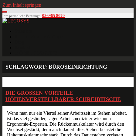
Zum Inhalt springen
036965 8070
Ihre persönliche Beratung:
LECOSYS
Büroeinrichtungen für Individualisten
Startseite
Ihre individuelle Anfrage
Blog
Kontakt
MÖBELPLANUNG
SCHLAGWORT:
BÜROSEINRICHTUNG
Jan.
02
2014
DIE GROSSEN VORTEILE H
ÖHENVERSTELLBARER SCHREIBTISCHE
Wenn man nur ein Viertel seiner Arbeitszeit im Stehen arbeitet,
ist das viel gesünder, sagen Arbeitsmediziner wie auch
Ergonomie-Experten. Die Rückenmuskulatur wird durch den
Wechsel gestärkt, denn auch dauerhaftes Stehen belastet die
Haltemuskulatur sehr stark. Durch das Dauerstehen verlagert