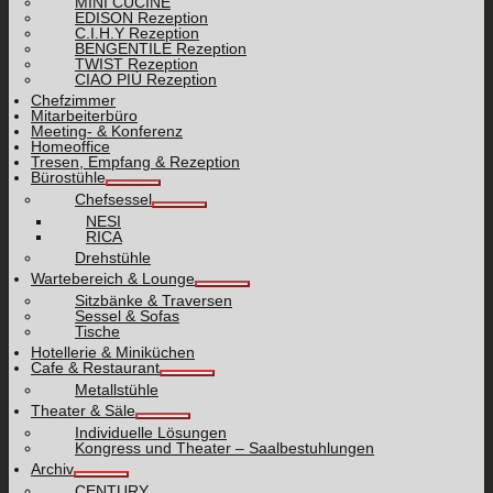
MINI CUCINE
EDISON Rezeption
C.I.H.Y Rezeption
BENGENTILE Rezeption
TWIST Rezeption
CIAO PIÙ Rezeption
Chefzimmer
Mitarbeiterbüro
Meeting- & Konferenz
Homeoffice
Tresen, Empfang & Rezeption
Bürostühle
Chefsessel
NESI
RICA
Drehstühle
Wartebereich & Lounge
Sitzbänke & Traversen
Sessel & Sofas
Tische
Hotellerie & Miniküchen
Cafe & Restaurant
Metallstühle
Theater & Säle
Individuelle Lösungen
Kongress und Theater – Saalbestuhlungen
Archiv
CENTURY