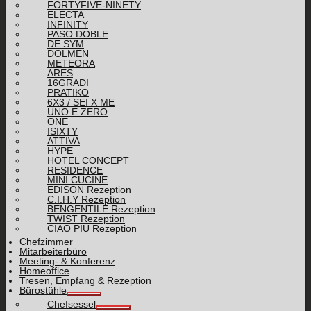
FORTYFIVE-NINETY
ELECTA
INFINITY
PASO DOBLE
DE SYM
DOLMEN
METEORA
ARES
16GRADI
PRATIKO
6X3 / SEI X ME
UNO E ZERO
ONE
ISIXTY
ATTIVA
HYPE
HOTEL CONCEPT
RESIDENCE
MINI CUCINE
EDISON Rezeption
C.I.H.Y Rezeption
BENGENTILE Rezeption
TWIST Rezeption
CIAO PIÙ Rezeption
Chefzimmer
Mitarbeiterbüro
Meeting- & Konferenz
Homeoffice
Tresen, Empfang & Rezeption
Bürostühle
Chefsessel