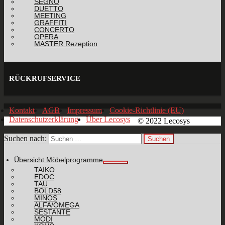
SEGNO
DUETTO
MEETING
GRAFFITI
CONCERTO
OPERA
MASTER Rezeption
RÜCKRUFSERVICE
Kontakt
AGB
Impressum
Cookie-Richtlinie (EU)
Datenschutzerklärung
Über Lecosys
© 2022 Lecosys
Suchen nach:
Übersicht Möbelprogramme
TAIKO
EDOC
TAU
BOLD58
MINOS
ALFA/OMEGA
SESTANTE
MODI