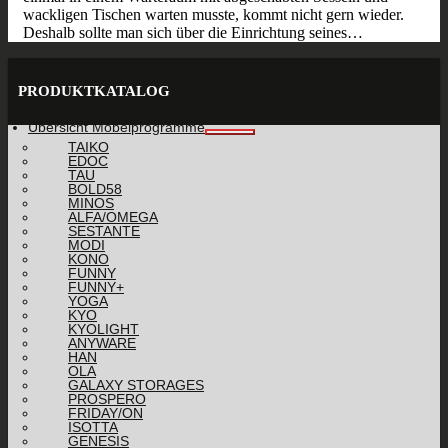
wackligen Tischen warten musste, kommt nicht gern wieder.
Deshalb sollte man sich über die Einrichtung seines…
PRODUKTKATALOG
Übersicht Möbelprogramme
TAIKO
EDOC
TAU
BOLD58
MINOS
ALFA/OMEGA
SESTANTE
MODI
KONO
FUNNY
FUNNY+
YOGA
KYO
KYOLIGHT
ANYWARE
HAN
OLA
GALAXY STORAGES
PROSPERO
FRIDAY/ON
ISOTTA
GENESIS