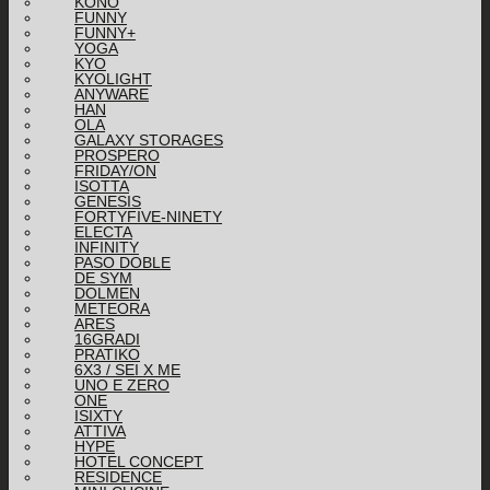
KONO
FUNNY
FUNNY+
YOGA
KYO
KYOLIGHT
ANYWARE
HAN
OLA
GALAXY STORAGES
PROSPERO
FRIDAY/ON
ISOTTA
GENESIS
FORTYFIVE-NINETY
ELECTA
INFINITY
PASO DOBLE
DE SYM
DOLMEN
METEORA
ARES
16GRADI
PRATIKO
6X3 / SEI X ME
UNO E ZERO
ONE
ISIXTY
ATTIVA
HYPE
HOTEL CONCEPT
RESIDENCE