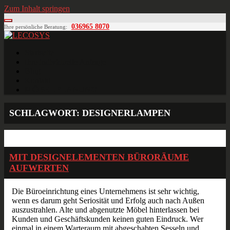
Zum Inhalt springen
036965 8070
Ihre persönliche Beratung:
LECOSYS
Büroeinrichtungen für Individualisten
Startseite
Ihre individuelle Anfrage
Blog
Kontakt
MÖBELPLANUNG
SCHLAGWORT:
DESIGNERLAMPEN
Juni
19
2015
MIT DESIGNELEMENTEN BÜRORÄUME
AUFWERTEN
Die Büroeinrichtung eines Unternehmens ist sehr wichtig,
wenn es darum geht Seriosität und Erfolg auch nach Außen
auszustrahlen. Alte und abgenutzte Möbel hinterlassen bei
Kunden und Geschäftskunden keinen guten Eindruck. Wer
einmal in einem Warteraum mit abgeschabten Sesseln und