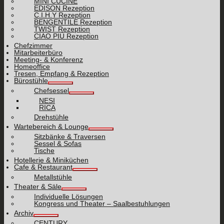
MINI CUCINE
EDISON Rezeption
C.I.H.Y Rezeption
BENGENTILE Rezeption
TWIST Rezeption
CIAO PIÙ Rezeption
Chefzimmer
Mitarbeiterbüro
Meeting- & Konferenz
Homeoffice
Tresen, Empfang & Rezeption
Bürostühle
Chefsessel
NESI
RICA
Drehstühle
Wartebereich & Lounge
Sitzbänke & Traversen
Sessel & Sofas
Tische
Hotellerie & Miniküchen
Cafe & Restaurant
Metallstühle
Theater & Säle
Individuelle Lösungen
Kongress und Theater – Saalbestuhlungen
Archiv
CENTURY