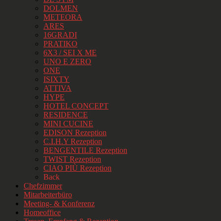
DOLMEN
METEORA
ARES
16GRADI
PRATIKO
6X3 / SEI X ME
UNO E ZERO
ONE
ISIXTY
ATTIVA
HYPE
HOTEL CONCEPT
RESIDENCE
MINI CUCINE
EDISON Rezeption
C.I.H.Y Rezeption
BENGENTILE Rezeption
TWIST Rezeption
CIAO PIÙ Rezeption
Back
Chefzimmer
Mitarbeiterbüro
Meeting- & Konferenz
Homeoffice