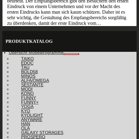
beurteilt. Der Empfangsbereich gibt den Besuchern den ersten
Eindruck von einem Unternehmen und vor der Macht des
ersten Eindrucks kann man sich kaum schützen. Daher ist es
sehr wichtig, die Gestaltung des Empfangsbereichs sorgfältig
zu überdenken, damit der erste Eindruck vom…
PRODUKTKATALOG
Übersicht Möbelprogramme
TAIKO
EDOC
TAU
BOLD58
MINOS
ALFA/OMEGA
SESTANTE
MODI
KONO
FUNNY
FUNNY+
YOGA
KYO
KYOLIGHT
ANYWARE
HAN
OLA
GALAXY STORAGES
PROSPERO