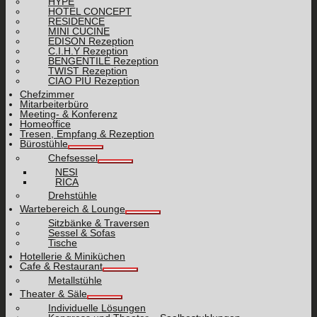
HYPE
HOTEL CONCEPT
RESIDENCE
MINI CUCINE
EDISON Rezeption
C.I.H.Y Rezeption
BENGENTILE Rezeption
TWIST Rezeption
CIAO PIÙ Rezeption
Chefzimmer
Mitarbeiterbüro
Meeting- & Konferenz
Homeoffice
Tresen, Empfang & Rezeption
Bürostühle
Chefsessel
NESI
RICA
Drehstühle
Wartebereich & Lounge
Sitzbänke & Traversen
Sessel & Sofas
Tische
Hotellerie & Miniküchen
Cafe & Restaurant
Metallstühle
Theater & Säle
Individuelle Lösungen