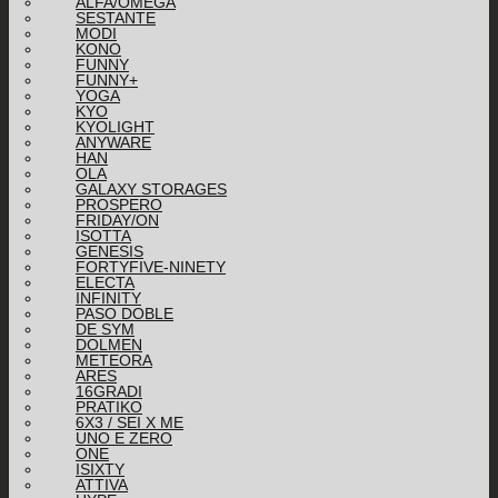
ALFA/OMEGA
SESTANTE
MODI
KONO
FUNNY
FUNNY+
YOGA
KYO
KYOLIGHT
ANYWARE
HAN
OLA
GALAXY STORAGES
PROSPERO
FRIDAY/ON
ISOTTA
GENESIS
FORTYFIVE-NINETY
ELECTA
INFINITY
PASO DOBLE
DE SYM
DOLMEN
METEORA
ARES
16GRADI
PRATIKO
6X3 / SEI X ME
UNO E ZERO
ONE
ISIXTY
ATTIVA