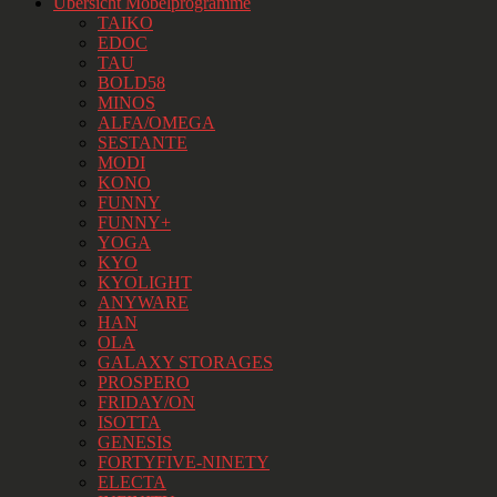
Übersicht Möbelprogramme
TAIKO
EDOC
TAU
BOLD58
MINOS
ALFA/OMEGA
SESTANTE
MODI
KONO
FUNNY
FUNNY+
YOGA
KYO
KYOLIGHT
ANYWARE
HAN
OLA
GALAXY STORAGES
PROSPERO
FRIDAY/ON
ISOTTA
GENESIS
FORTYFIVE-NINETY
ELECTA