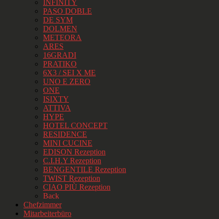
INFINITY
PASO DOBLE
DE SYM
DOLMEN
METEORA
ARES
16GRADI
PRATIKO
6X3 / SEI X ME
UNO E ZERO
ONE
ISIXTY
ATTIVA
HYPE
HOTEL CONCEPT
RESIDENCE
MINI CUCINE
EDISON Rezeption
C.I.H.Y Rezeption
BENGENTILE Rezeption
TWIST Rezeption
CIAO PIÙ Rezeption
Back
Chefzimmer
Mitarbeiterbüro