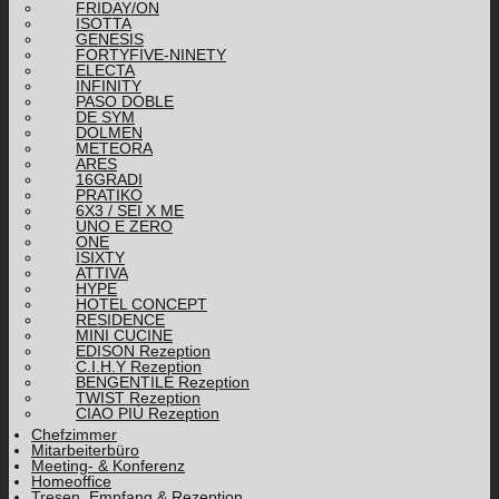
FRIDAY/ON
ISOTTA
GENESIS
FORTYFIVE-NINETY
ELECTA
INFINITY
PASO DOBLE
DE SYM
DOLMEN
METEORA
ARES
16GRADI
PRATIKO
6X3 / SEI X ME
UNO E ZERO
ONE
ISIXTY
ATTIVA
HYPE
HOTEL CONCEPT
RESIDENCE
MINI CUCINE
EDISON Rezeption
C.I.H.Y Rezeption
BENGENTILE Rezeption
TWIST Rezeption
CIAO PIÙ Rezeption
Chefzimmer
Mitarbeiterbüro
Meeting- & Konferenz
Homeoffice
Tresen, Empfang & Rezeption