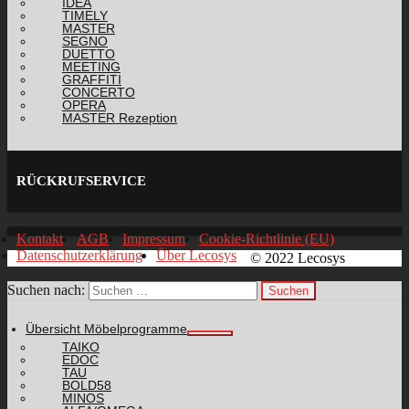
IDEA
TIMELY
MASTER
SEGNO
DUETTO
MEETING
GRAFFITI
CONCERTO
OPERA
MASTER Rezeption
RÜCKRUFSERVICE
Kontakt
AGB
Impressum
Cookie-Richtlinie (EU)
Datenschutzerklärung
Über Lecosys
© 2022 Lecosys
Suchen nach:
Übersicht Möbelprogramme
TAIKO
EDOC
TAU
BOLD58
MINOS