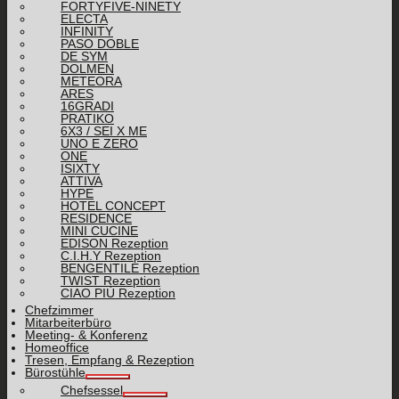
FORTYFIVE-NINETY
ELECTA
INFINITY
PASO DOBLE
DE SYM
DOLMEN
METEORA
ARES
16GRADI
PRATIKO
6X3 / SEI X ME
UNO E ZERO
ONE
ISIXTY
ATTIVA
HYPE
HOTEL CONCEPT
RESIDENCE
MINI CUCINE
EDISON Rezeption
C.I.H.Y Rezeption
BENGENTILE Rezeption
TWIST Rezeption
CIAO PIÙ Rezeption
Chefzimmer
Mitarbeiterbüro
Meeting- & Konferenz
Homeoffice
Tresen, Empfang & Rezeption
Bürostühle
Chefsessel