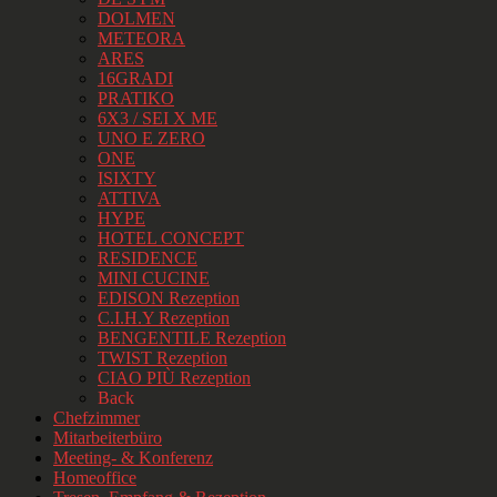
DOLMEN
METEORA
ARES
16GRADI
PRATIKO
6X3 / SEI X ME
UNO E ZERO
ONE
ISIXTY
ATTIVA
HYPE
HOTEL CONCEPT
RESIDENCE
MINI CUCINE
EDISON Rezeption
C.I.H.Y Rezeption
BENGENTILE Rezeption
TWIST Rezeption
CIAO PIÙ Rezeption
Back
Chefzimmer
Mitarbeiterbüro
Meeting- & Konferenz
Homeoffice