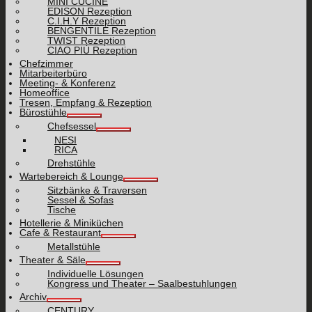
MINI CUCINE
EDISON Rezeption
C.I.H.Y Rezeption
BENGENTILE Rezeption
TWIST Rezeption
CIAO PIÙ Rezeption
Chefzimmer
Mitarbeiterbüro
Meeting- & Konferenz
Homeoffice
Tresen, Empfang & Rezeption
Bürostühle
Chefsessel
NESI
RICA
Drehstühle
Wartebereich & Lounge
Sitzbänke & Traversen
Sessel & Sofas
Tische
Hotellerie & Miniküchen
Cafe & Restaurant
Metallstühle
Theater & Säle
Individuelle Lösungen
Kongress und Theater – Saalbestuhlungen
Archiv
CENTURY