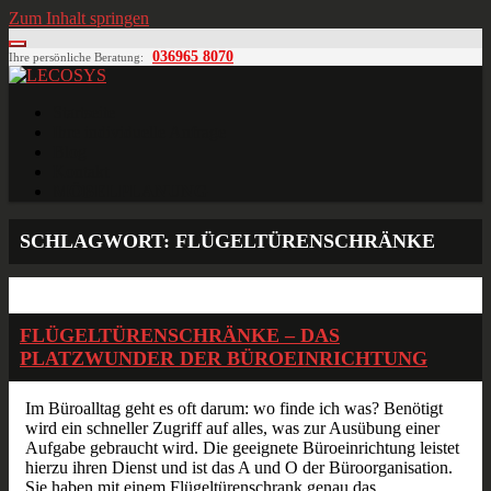
Zum Inhalt springen
036965 8070
Ihre persönliche Beratung:
LECOSYS
Büroeinrichtungen für Individualisten
Startseite
Ihre individuelle Anfrage
Blog
Kontakt
MÖBELPLANUNG
SCHLAGWORT:
FLÜGELTÜRENSCHRÄNKE
Sep.
04
2015
FLÜGELTÜRENSCHRÄNKE – DAS
PLATZWUNDER DER BÜROEINRICHTUNG
Im Büroalltag geht es oft darum: wo finde ich was? Benötigt
wird ein schneller Zugriff auf alles, was zur Ausübung einer
Aufgabe gebraucht wird. Die geeignete Büroeinrichtung leistet
hierzu ihren Dienst und ist das A und O der Büroorganisation.
Sie haben mit einem Flügeltürenschrank genau das