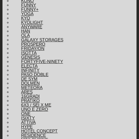
KONO
FUNNY
FUNNY+
YOGA
KYO
KYOLIGHT
ANYWARE
HAN
OLA
GALAXY STORAGES
PROSPERO
FRIDAY/ON
ISOTTA
GENESIS
FORTYFIVE-NINETY
ELECTA
INFINITY
PASO DOBLE
DE SYM
DOLMEN
METEORA
ARES
16GRADI
PRATIKO
6X3 / SEI X ME
UNO E ZERO
ONE
ISIXTY
ATTIVA
HYPE
HOTEL CONCEPT
RESIDENCE