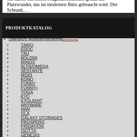
Platzwunder, das im modernen Büro gebraucht wird. Der
Schrank…
PRODUKTKATALOG
Übersicht Möbelprogramme
TAIKO
EDOC
TAU
BOLD58
MINOS
ALFA/OMEGA
SESTANTE
MODI
KONO
FUNNY
FUNNY+
YOGA
KYO
KYOLIGHT
ANYWARE
HAN
OLA
GALAXY STORAGES
PROSPERO
FRIDAY/ON
ISOTTA
GENESIS