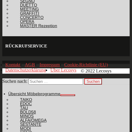
SEGNO
DUETTO
MEETING
GRAFFITI
CONCERTO
OPERA
MASTER Rezeption
RÜCKRUFSERVICE
Kontakt
AGB
Impressum
Cookie-Richtlinie (EU)
Datenschutzerklärung
Über Lecosys
© 2022 Lecosys
Suchen nach:
Übersicht Möbelprogramme
TAIKO
EDOC
TAU
BOLD58
MINOS
ALFA/OMEGA
SESTANTE
MODI