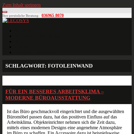
Zum Inhalt springen
036965 8070
Ihre persönliche Beratung:
LECOSYS
Büroeinrichtungen für Individualisten
Startseite
Ihre individuelle Anfrage
Blog
Kontakt
MÖBELPLANUNG
SCHLAGWORT:
FOTOLEINWAND
Juni
06
2014
FÜR EIN BESSERES ARBEITSKLIMA –
MODERNE BÜROAUSSTATTUNG
Ist das Büro geschmackvoll eingerichtet und die ausgewählten
Büromöbel passen dazu, hat das positiven Einfluss auf das
Arbeitsklima. Objekteinrichter nehmen sich die Zeit dazu,
mittels eines modernen Designs eine angenehme Atmosphäre
im Büro zu schaffen. Ein Accessoire dazu ist beispielsweise