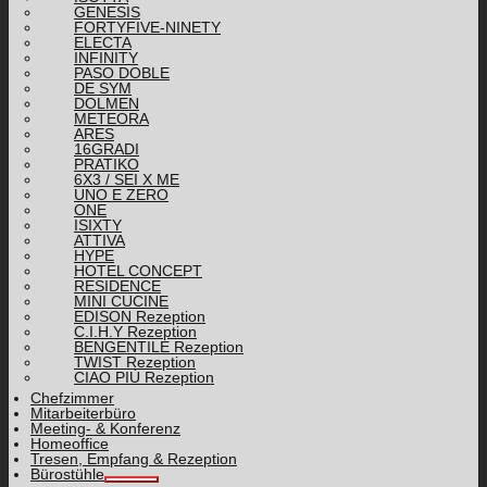
GENESIS
FORTYFIVE-NINETY
ELECTA
INFINITY
PASO DOBLE
DE SYM
DOLMEN
METEORA
ARES
16GRADI
PRATIKO
6X3 / SEI X ME
UNO E ZERO
ONE
ISIXTY
ATTIVA
HYPE
HOTEL CONCEPT
RESIDENCE
MINI CUCINE
EDISON Rezeption
C.I.H.Y Rezeption
BENGENTILE Rezeption
TWIST Rezeption
CIAO PIÙ Rezeption
Chefzimmer
Mitarbeiterbüro
Meeting- & Konferenz
Homeoffice
Tresen, Empfang & Rezeption
Bürostühle