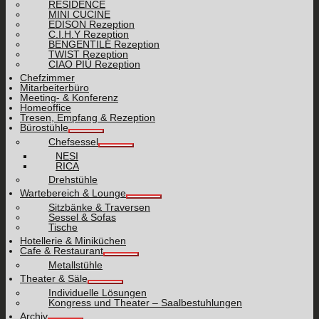
RESIDENCE
MINI CUCINE
EDISON Rezeption
C.I.H.Y Rezeption
BENGENTILE Rezeption
TWIST Rezeption
CIAO PIÙ Rezeption
Chefzimmer
Mitarbeiterbüro
Meeting- & Konferenz
Homeoffice
Tresen, Empfang & Rezeption
Bürostühle
Chefsessel
NESI
RICA
Drehstühle
Wartebereich & Lounge
Sitzbänke & Traversen
Sessel & Sofas
Tische
Hotellerie & Miniküchen
Cafe & Restaurant
Metallstühle
Theater & Säle
Individuelle Lösungen
Kongress und Theater – Saalbestuhlungen
Archiv