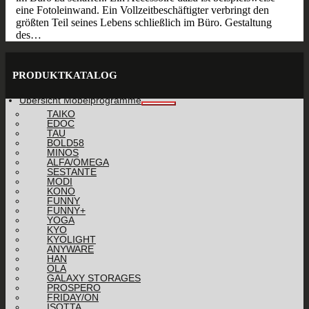
eine Fotoleinwand. Ein Vollzeitbeschäftigter verbringt den
größten Teil seines Lebens schließlich im Büro. Gestaltung
des…
PRODUKTKATALOG
Übersicht Möbelprogramme
TAIKO
EDOC
TAU
BOLD58
MINOS
ALFA/OMEGA
SESTANTE
MODI
KONO
FUNNY
FUNNY+
YOGA
KYO
KYOLIGHT
ANYWARE
HAN
OLA
GALAXY STORAGES
PROSPERO
FRIDAY/ON
ISOTTA