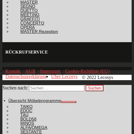
MASTER
SEGNO
DUETTO
MEETING
GRAFFITI
CONCERTO
OPERA
MASTER Rezeption
RÜCKRUFSERVICE
Kontakt
AGB
Impressum
Cookie-Richtlinie (EU)
Datenschutzerklärung
Über Lecosys
© 2022 Lecosys
Suchen nach:
Übersicht Möbelprogramme
TAIKO
EDOC
TAU
BOLD58
MINOS
ALFA/OMEGA
SESTANTE