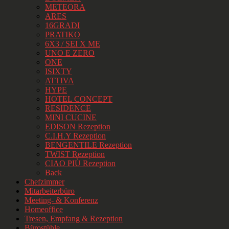
METEORA
ARES
16GRADI
PRATIKO
6X3 / SEI X ME
UNO E ZERO
ONE
ISIXTY
ATTIVA
HYPE
HOTEL CONCEPT
RESIDENCE
MINI CUCINE
EDISON Rezeption
C.I.H.Y Rezeption
BENGENTILE Rezeption
TWIST Rezeption
CIAO PIÙ Rezeption
Back
Chefzimmer
Mitarbeiterbüro
Meeting- & Konferenz
Homeoffice
Tresen, Empfang & Rezeption
Bürostühle