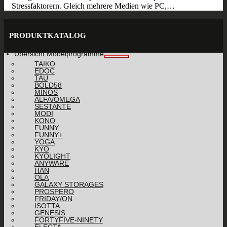
Stressfaktorern. Gleich mehrere Medien wie PC,…
PRODUKTKATALOG
Übersicht Möbelprogramme
TAIKO
EDOC
TAU
BOLD58
MINOS
ALFA/OMEGA
SESTANTE
MODI
KONO
FUNNY
FUNNY+
YOGA
KYO
KYOLIGHT
ANYWARE
HAN
OLA
GALAXY STORAGES
PROSPERO
FRIDAY/ON
ISOTTA
GENESIS
FORTYFIVE-NINETY
ELECTA