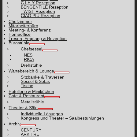
C.I.H.Y Rezeption
BENGENTILE Rezeption
TWIST Rezeption
CIAO PIÙ Rezeption
Chefzimmer
Mitarbeiterbüro
Meeting- & Konferenz
Homeoffice
Tresen, Empfang & Rezeption
Bürostühle
Chefsessel
NESI
RICA
Drehstühle
Wartebereich & Lounge
Sitzbänke & Traversen
Sessel & Sofas
Tische
Hotellerie & Miniküchen
Cafe & Restaurant
Metallstühle
Theater & Säle
Individuelle Lösungen
Kongress und Theater – Saalbestuhlungen
Archiv
CENTURY
ARKITRE