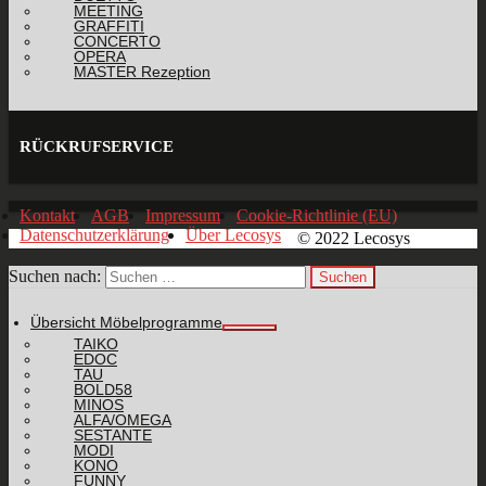
MEETING
GRAFFITI
CONCERTO
OPERA
MASTER Rezeption
RÜCKRUFSERVICE
Kontakt
AGB
Impressum
Cookie-Richtlinie (EU)
Datenschutzerklärung
Über Lecosys
© 2022 Lecosys
Suchen nach:
Übersicht Möbelprogramme
TAIKO
EDOC
TAU
BOLD58
MINOS
ALFA/OMEGA
SESTANTE
MODI
KONO
FUNNY