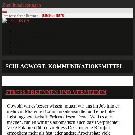
Zum Inhalt springen
036965 8070
Ihre persönliche Beratung:
LECOSYS
Büroeinrichtungen für Individualisten
Startseite
Ihre individuelle Anfrage
Blog
Kontakt
MÖBELPLANUNG
SCHLAGWORT:
KOMMUNIKATIONSMITTEL
Feb.
12
2017
STRESS ERKENNEN UND VERMEIDEN
Obwohl wir es besser wissen, muten wir uns im Job immer
mehr zu. Moderne Kommunikationsmittel und eine hohe
Leistungsbereitschaft fördern diesen Trend. Weil es alle
machen, fühlen wir uns automatisch auch dazu verpflichtet.
Viele Faktoren führen zu Stress Der moderne Bürojob
ermöglicht mehr als fast jeder andere Arbeitsplatz viele