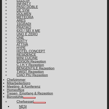
INFINITY
PASO DOBLE
DE SYM
DOLMEN
METEORA
ARES
16GRADI
PRATIKO
6X3 / SEI X ME
UNO E ZERO
ONE
ISIXTY
ATTIVA
HYPE
HOTEL CONCEPT
RESIDENCE
MINI CUCINE
EDISON Rezeption
C.I.H.Y Rezeption
BENGENTILE Rezeption
TWIST Rezeption
CIAO PIÙ Rezeption
Chefzimmer
Mitarbeiterbüro
Meeting- & Konferenz
Homeoffice
Tresen, Empfang & Rezeption
Bürostühle
Chefsessel
NESI