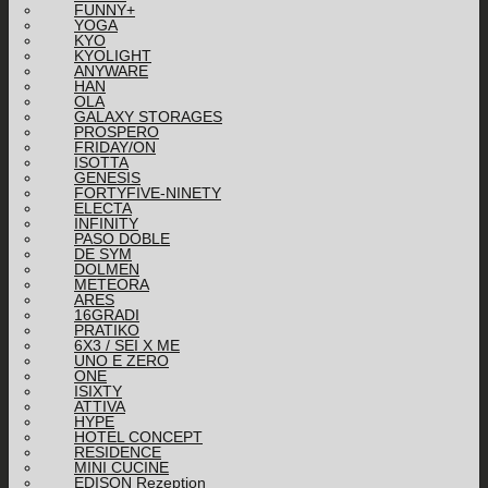
FUNNY+
YOGA
KYO
KYOLIGHT
ANYWARE
HAN
OLA
GALAXY STORAGES
PROSPERO
FRIDAY/ON
ISOTTA
GENESIS
FORTYFIVE-NINETY
ELECTA
INFINITY
PASO DOBLE
DE SYM
DOLMEN
METEORA
ARES
16GRADI
PRATIKO
6X3 / SEI X ME
UNO E ZERO
ONE
ISIXTY
ATTIVA
HYPE
HOTEL CONCEPT
RESIDENCE
MINI CUCINE
EDISON Rezeption