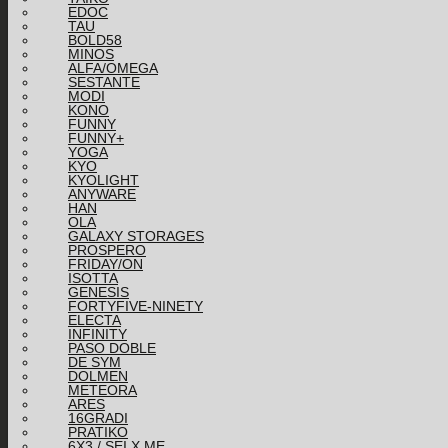
EDOC
TAU
BOLD58
MINOS
ALFA/OMEGA
SESTANTE
MODI
KONO
FUNNY
FUNNY+
YOGA
KYO
KYOLIGHT
ANYWARE
HAN
OLA
GALAXY STORAGES
PROSPERO
FRIDAY/ON
ISOTTA
GENESIS
FORTYFIVE-NINETY
ELECTA
INFINITY
PASO DOBLE
DE SYM
DOLMEN
METEORA
ARES
16GRADI
PRATIKO
6X3 / SEI X ME