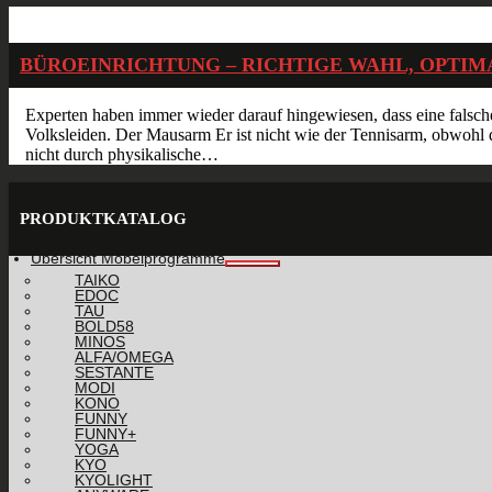
Sep.
02
2016
BÜROEINRICHTUNG – RICHTIGE WAHL, OPTI
Experten haben immer wieder darauf hingewiesen, dass eine falsch
Volksleiden. Der Mausarm Er ist nicht wie der Tennisarm, obwohl 
nicht durch physikalische…
PRODUKTKATALOG
Übersicht Möbelprogramme
TAIKO
EDOC
TAU
BOLD58
MINOS
ALFA/OMEGA
SESTANTE
MODI
KONO
FUNNY
FUNNY+
YOGA
KYO
KYOLIGHT