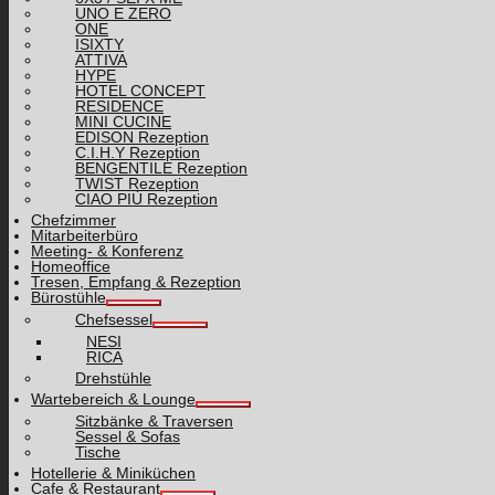
UNO E ZERO
ONE
ISIXTY
ATTIVA
HYPE
HOTEL CONCEPT
RESIDENCE
MINI CUCINE
EDISON Rezeption
C.I.H.Y Rezeption
BENGENTILE Rezeption
TWIST Rezeption
CIAO PIÙ Rezeption
Chefzimmer
Mitarbeiterbüro
Meeting- & Konferenz
Homeoffice
Tresen, Empfang & Rezeption
Bürostühle
Chefsessel
NESI
RICA
Drehstühle
Wartebereich & Lounge
Sitzbänke & Traversen
Sessel & Sofas
Tische
Hotellerie & Miniküchen
Cafe & Restaurant