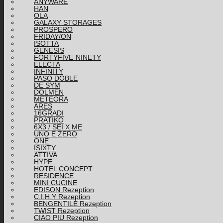
ANYWARE
HAN
OLA
GALAXY STORAGES
PROSPERO
FRIDAY/ON
ISOTTA
GENESIS
FORTYFIVE-NINETY
ELECTA
INFINITY
PASO DOBLE
DE SYM
DOLMEN
METEORA
ARES
16GRADI
PRATIKO
6X3 / SEI X ME
UNO E ZERO
ONE
ISIXTY
ATTIVA
HYPE
HOTEL CONCEPT
RESIDENCE
MINI CUCINE
EDISON Rezeption
C.I.H.Y Rezeption
BENGENTILE Rezeption
TWIST Rezeption
CIAO PIÙ Rezeption