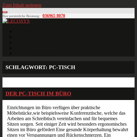
Zum Inhalt springen
036965 8070
Ihre persönliche Beratung:
LECOSYS
Büroeinrichtungen für Individualisten
Startseite
Ihre individuelle Anfrage
Blog
Kontakt
MÖBELPLANUNG
SCHLAGWORT:
PC-TISCH
Dez.
24
2014
DER PC-TISCH IM BÜRO
Einrichtungen im Büro verfügen über praktische
Möbelstücke,wie beispielsweise Konferenztische, welche das
Arbeiten am Schreibtisch vereinfachen und für bequemes
Sitzen sorgen. Seit einiger Zeit wird besonders ergonomisches
Sitzen im Büro gefördert Eine gesunde Körperhaltung bewahrt
einen vor Verspannungen und Rückenschmerzen. Ein