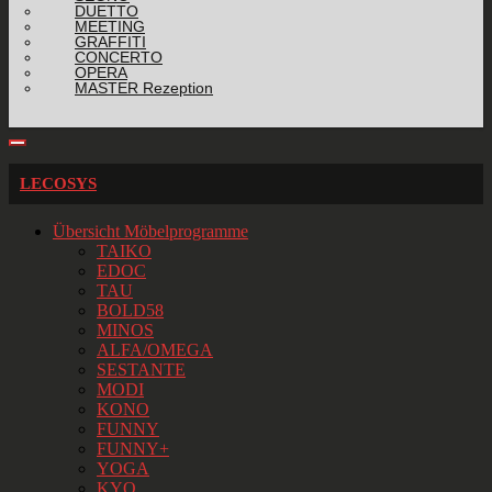
DUETTO
MEETING
GRAFFITI
CONCERTO
OPERA
MASTER Rezeption
LECOSYS
Übersicht Möbelprogramme
TAIKO
EDOC
TAU
BOLD58
MINOS
ALFA/OMEGA
SESTANTE
MODI
KONO
FUNNY
FUNNY+
YOGA
KYO