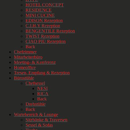
HOTEL CONCEPT
RESIDENCE
MINI CUCINE
EDISON Rezeption
C.I.H.Y Rezeption
BENGENTILE Rezeption
TWIST Rezeption
CIAO PIÙ Rezeption
Back
Chefzimmer
Mitarbeiterbüro
Meeting- & Konferenz
Homeoffice
Tresen, Empfang & Rezeption
Bürostühle
Chefsessel
NESI
RICA
Back
Drehstühle
Back
Wartebereich & Lounge
Sitzbänke & Traversen
Sessel & Sofas