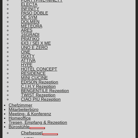
ELECTA
INFINITY
PASO DOBLE
DE SYM
DOLMEN
METEORA
ARES
16GRADI
PRATIKO
6X3 / SEI X ME
UNO E ZERO
ONE
ISIXTY
ATTIVA
HYPE
HOTEL CONCEPT
RESIDENCE
MINI CUCINE
EDISON Rezeption
C.I.H.Y Rezeption
BENGENTILE Rezeption
TWIST Rezeption
CIAO PIÙ Rezeption
Chefzimmer
Mitarbeiterbüro
Meeting- & Konferenz
Homeoffice
Tresen, Empfang & Rezeption
Bürostühle
Chefsessel