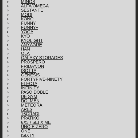
MINOS
ALFA/OMEGA
SESTANTE
MODI
KONO
FUNNY
FUNNY+
YOGA
KYO
KYOLIGHT
ANYWARE
HAN
OLA
GALAXY STORAGES
PROSPERO
FRIDAY/ON
ISOTTA
GENESIS
FORTYFIVE-NINETY
ELECTA
INFINITY
PASO DOBLE
DE SYM
DOLMEN
METEORA
ARES
16GRADI
PRATIKO
6X3 / SEI X ME
UNO E ZERO
ONE
ISIXTY