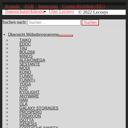
Kontakt
AGB
Impressum
Cookie-Richtlinie (EU)
Datenschutzerklärung
Über Lecosys
© 2022 Lecosys
Suchen nach:
Übersicht Möbelprogramme
TAIKO
EDOC
TAU
BOLD58
MINOS
ALFA/OMEGA
SESTANTE
MODI
KONO
FUNNY
FUNNY+
YOGA
KYO
KYOLIGHT
ANYWARE
HAN
OLA
GALAXY STORAGES
PROSPERO
FRIDAY/ON
ISOTTA
GENESIS
FORTYFIVE-NINETY