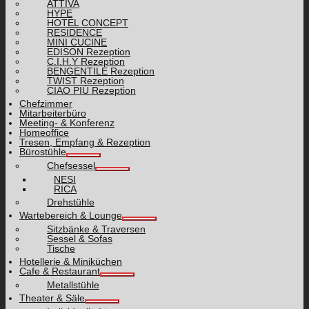
ATTIVA
HYPE
HOTEL CONCEPT
RESIDENCE
MINI CUCINE
EDISON Rezeption
C.I.H.Y Rezeption
BENGENTILE Rezeption
TWIST Rezeption
CIAO PIÙ Rezeption
Chefzimmer
Mitarbeiterbüro
Meeting- & Konferenz
Homeoffice
Tresen, Empfang & Rezeption
Bürostühle
Chefsessel
NESI
RICA
Drehstühle
Wartebereich & Lounge
Sitzbänke & Traversen
Sessel & Sofas
Tische
Hotellerie & Miniküchen
Cafe & Restaurant
Metallstühle
Theater & Säle