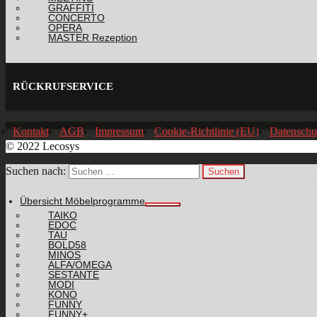
GRAFFITI
CONCERTO
OPERA
MASTER Rezeption
RÜCKRUFSERVICE
Kontakt
AGB
Impressum
Cookie-Richtlinie (EU)
Datenschu
© 2022 Lecosys
Suchen nach:
Übersicht Möbelprogramme
TAIKO
EDOC
TAU
BOLD58
MINOS
ALFA/OMEGA
SESTANTE
MODI
KONO
FUNNY
FUNNY+