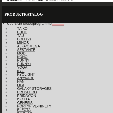
PRODUKTKATALOG
Übersicht Möbelprogramme
TAIKO
EDOC
TAU
BOLD58
MINOS
ALFA/OMEGA
SESTANTE
MODI
KONO
FUNNY
FUNNY+
YOGA
KYO
KYOLIGHT
ANYWARE
HAN
OLA
GALAXY STORAGES
PROSPERO
FRIDAY/ON
ISOTTA
GENESIS
FORTYFIVE-NINETY
ELECTA