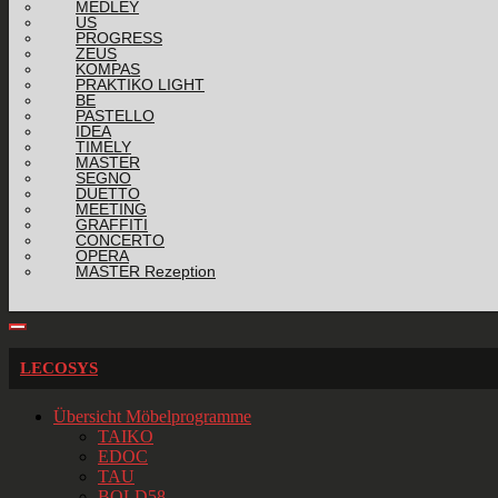
MEDLEY
US
PROGRESS
ZEUS
KOMPAS
PRAKTIKO LIGHT
BE
PASTELLO
IDEA
TIMELY
MASTER
SEGNO
DUETTO
MEETING
GRAFFITI
CONCERTO
OPERA
MASTER Rezeption
LECOSYS
Übersicht Möbelprogramme
TAIKO
EDOC
TAU
BOLD58