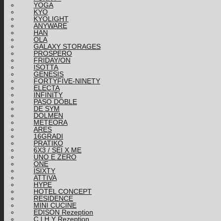
YOGA
KYO
KYOLIGHT
ANYWARE
HAN
OLA
GALAXY STORAGES
PROSPERO
FRIDAY/ON
ISOTTA
GENESIS
FORTYFIVE-NINETY
ELECTA
INFINITY
PASO DOBLE
DE SYM
DOLMEN
METEORA
ARES
16GRADI
PRATIKO
6X3 / SEI X ME
UNO E ZERO
ONE
ISIXTY
ATTIVA
HYPE
HOTEL CONCEPT
RESIDENCE
MINI CUCINE
EDISON Rezeption
C.I.H.Y Rezeption