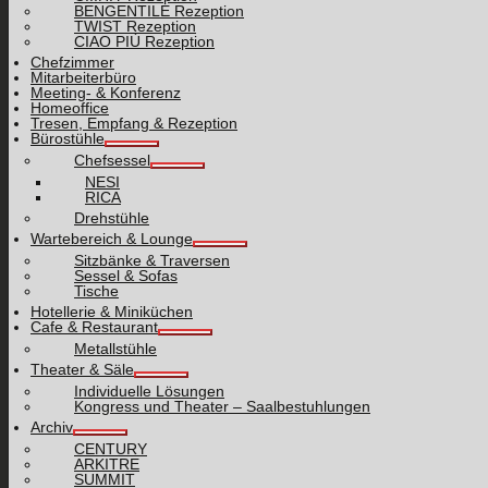
BENGENTILE Rezeption
TWIST Rezeption
CIAO PIÙ Rezeption
Chefzimmer
Mitarbeiterbüro
Meeting- & Konferenz
Homeoffice
Tresen, Empfang & Rezeption
Bürostühle
Chefsessel
NESI
RICA
Drehstühle
Wartebereich & Lounge
Sitzbänke & Traversen
Sessel & Sofas
Tische
Hotellerie & Miniküchen
Cafe & Restaurant
Metallstühle
Theater & Säle
Individuelle Lösungen
Kongress und Theater – Saalbestuhlungen
Archiv
CENTURY
ARKITRE
SUMMIT