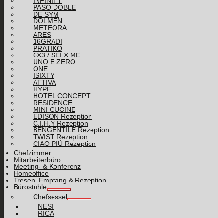
INFINITY
PASO DOBLE
DE SYM
DOLMEN
METEORA
ARES
16GRADI
PRATIKO
6X3 / SEI X ME
UNO E ZERO
ONE
ISIXTY
ATTIVA
HYPE
HOTEL CONCEPT
RESIDENCE
MINI CUCINE
EDISON Rezeption
C.I.H.Y Rezeption
BENGENTILE Rezeption
TWIST Rezeption
CIAO PIÙ Rezeption
Chefzimmer
Mitarbeiterbüro
Meeting- & Konferenz
Homeoffice
Tresen, Empfang & Rezeption
Bürostühle
Chefsessel
NESI
RICA