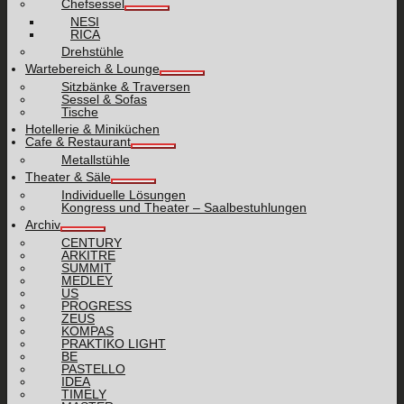
Chefsessel
NESI
RICA
Drehstühle
Wartebereich & Lounge
Sitzbänke & Traversen
Sessel & Sofas
Tische
Hotellerie & Miniküchen
Cafe & Restaurant
Metallstühle
Theater & Säle
Individuelle Lösungen
Kongress und Theater – Saalbestuhlungen
Archiv
CENTURY
ARKITRE
SUMMIT
MEDLEY
US
PROGRESS
ZEUS
KOMPAS
PRAKTIKO LIGHT
BE
PASTELLO
IDEA
TIMELY