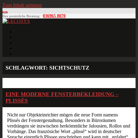
Zum Inhalt springen
036965 8070
Ihre persönliche Beratung:
LECOSYS
Büroeinrichtungen für Individualisten
Startseite
Ihre individuelle Anfrage
Blog
Kontakt
MÖBELPLANUNG
SCHLAGWORT:
SICHTSCHUTZ
Dez.
02
2016
EINE MODERNE FENSTERBEKLEIDUNG –
PLISSÉS
Nicht nur Objekteinrichter mögen die neue Form namens
Plissés der Fenstergestaltung. Besonders in Büroräumen
verdrängen sie inzwischen herkömmliche Jalousien, Rollos und
Vorhänge. Das französiche Wort „plissé“ wird in deutscher
Sprache eigentlich Plissee geschrieben und kann mit „gefaltet“