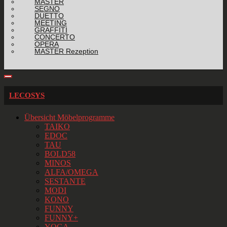
MASTER
SEGNO
DUETTO
MEETING
GRAFFITI
CONCERTO
OPERA
MASTER Rezeption
LECOSYS
Übersicht Möbelprogramme
TAIKO
EDOC
TAU
BOLD58
MINOS
ALFA/OMEGA
SESTANTE
MODI
KONO
FUNNY
FUNNY+
YOGA