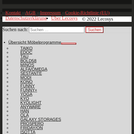
Kontakt
AGB
Impressum
Cookie-Richtlinie (EU)
Datenschutzerklärung
Über Lecosys
© 2022 Lecosys
Suchen nach:
Übersicht Möbelprogramme
TAIKO
EDOC
TAU
BOLD58
MINOS
ALFA/OMEGA
SESTANTE
MODI
KONO
FUNNY
FUNNY+
YOGA
KYO
KYOLIGHT
ANYWARE
HAN
OLA
GALAXY STORAGES
PROSPERO
FRIDAY/ON
ISOTTA