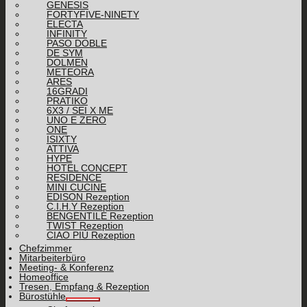
GENESIS
FORTYFIVE-NINETY
ELECTA
INFINITY
PASO DOBLE
DE SYM
DOLMEN
METEORA
ARES
16GRADI
PRATIKO
6X3 / SEI X ME
UNO E ZERO
ONE
ISIXTY
ATTIVA
HYPE
HOTEL CONCEPT
RESIDENCE
MINI CUCINE
EDISON Rezeption
C.I.H.Y Rezeption
BENGENTILE Rezeption
TWIST Rezeption
CIAO PIÙ Rezeption
Chefzimmer
Mitarbeiterbüro
Meeting- & Konferenz
Homeoffice
Tresen, Empfang & Rezeption
Bürostühle