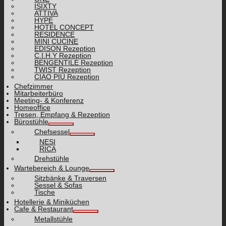
ISIXTY
ATTIVA
HYPE
HOTEL CONCEPT
RESIDENCE
MINI CUCINE
EDISON Rezeption
C.I.H.Y Rezeption
BENGENTILE Rezeption
TWIST Rezeption
CIAO PIÙ Rezeption
Chefzimmer
Mitarbeiterbüro
Meeting- & Konferenz
Homeoffice
Tresen, Empfang & Rezeption
Bürostühle
Chefsessel
NESI
RICA
Drehstühle
Wartebereich & Lounge
Sitzbänke & Traversen
Sessel & Sofas
Tische
Hotellerie & Miniküchen
Cafe & Restaurant
Metallstühle