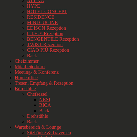
ATTIVA
HYPE
HOTEL CONCEPT
RESIDENCE
MINI CUCINE
EDISON Rezeption
C.I.H.Y Rezeption
BENGENTILE Rezeption
TWIST Rezeption
CIAO PIÙ Rezeption
Back
Chefzimmer
Mitarbeiterbüro
Meeting- & Konferenz
Homeoffice
Tresen, Empfang & Rezeption
Bürostühle
Chefsessel
NESI
RICA
Back
Drehstühle
Back
Wartebereich & Lounge
Sitzbänke & Traversen