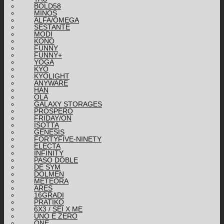
BOLD58
MINOS
ALFA/OMEGA
SESTANTE
MODI
KONO
FUNNY
FUNNY+
YOGA
KYO
KYOLIGHT
ANYWARE
HAN
OLA
GALAXY STORAGES
PROSPERO
FRIDAY/ON
ISOTTA
GENESIS
FORTYFIVE-NINETY
ELECTA
INFINITY
PASO DOBLE
DE SYM
DOLMEN
METEORA
ARES
16GRADI
PRATIKO
6X3 / SEI X ME
UNO E ZERO
ONE