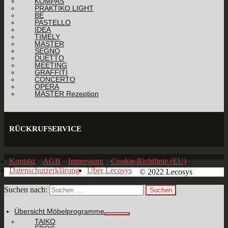
KOMPAS
PRAKTIKO LIGHT
BE
PASTELLO
IDEA
TIMELY
MASTER
SEGNO
DUETTO
MEETING
GRAFFITI
CONCERTO
OPERA
MASTER Rezeption
RÜCKRUFSERVICE
Kontakt
AGB
Impressum
Cookie-Richtlinie (EU)
Datenschutzerklärung
Über Lecosys
© 2022 Lecosys
Suchen nach:
Übersicht Möbelprogramme
TAIKO