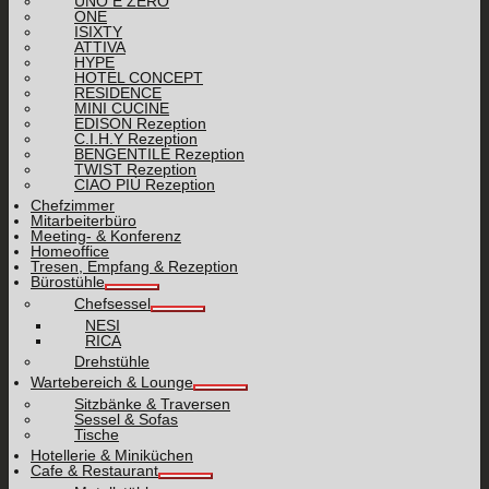
UNO E ZERO
ONE
ISIXTY
ATTIVA
HYPE
HOTEL CONCEPT
RESIDENCE
MINI CUCINE
EDISON Rezeption
C.I.H.Y Rezeption
BENGENTILE Rezeption
TWIST Rezeption
CIAO PIÙ Rezeption
Chefzimmer
Mitarbeiterbüro
Meeting- & Konferenz
Homeoffice
Tresen, Empfang & Rezeption
Bürostühle
Chefsessel
NESI
RICA
Drehstühle
Wartebereich & Lounge
Sitzbänke & Traversen
Sessel & Sofas
Tische
Hotellerie & Miniküchen
Cafe & Restaurant