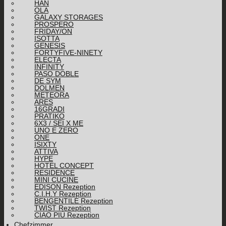
HAN
OLA
GALAXY STORAGES
PROSPERO
FRIDAY/ON
ISOTTA
GENESIS
FORTYFIVE-NINETY
ELECTA
INFINITY
PASO DOBLE
DE SYM
DOLMEN
METEORA
ARES
16GRADI
PRATIKO
6X3 / SEI X ME
UNO E ZERO
ONE
ISIXTY
ATTIVA
HYPE
HOTEL CONCEPT
RESIDENCE
MINI CUCINE
EDISON Rezeption
C.I.H.Y Rezeption
BENGENTILE Rezeption
TWIST Rezeption
CIAO PIÙ Rezeption
Chefzimmer