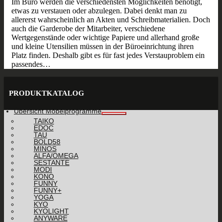
Im Büro werden die verschiedensten Möglichkeiten benötigt,
etwas zu verstauen oder abzulegen. Dabei denkt man zu
allererst wahrscheinlich an Akten und Schreibmaterialien. Doch
auch die Garderobe der Mitarbeiter, verschiedene
Wertgegenstände oder wichtige Papiere und allerhand große
und kleine Utensilien müssen in der Büroeinrichtung ihren
Platz finden. Deshalb gibt es für fast jedes Verstauproblem ein
passendes…
PRODUKTKATALOG
Übersicht Möbelprogramme
TAIKO
EDOC
TAU
BOLD58
MINOS
ALFA/OMEGA
SESTANTE
MODI
KONO
FUNNY
FUNNY+
YOGA
KYO
KYOLIGHT
ANYWARE