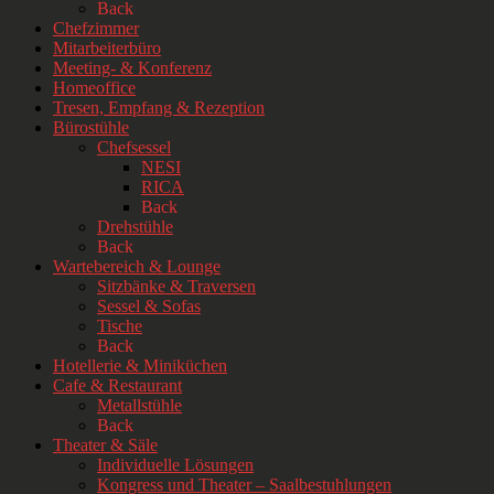
Back
Chefzimmer
Mitarbeiterbüro
Meeting- & Konferenz
Homeoffice
Tresen, Empfang & Rezeption
Bürostühle
Chefsessel
NESI
RICA
Back
Drehstühle
Back
Wartebereich & Lounge
Sitzbänke & Traversen
Sessel & Sofas
Tische
Back
Hotellerie & Miniküchen
Cafe & Restaurant
Metallstühle
Back
Theater & Säle
Individuelle Lösungen
Kongress und Theater – Saalbestuhlungen