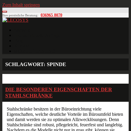
Zum Inhalt springen
036965 8070
Ihre persönliche Beratung:
LECOSYS
Büroeinrichtungen für Individualisten
Startseite
Ihre individuelle Anfrage
Blog
Kontakt
MÖBELPLANUNG
SCHLAGWORT:
SPINDE
Juli
20
2016
DIE BESONDEREN EIGENSCHAFTEN DER
STAHLSCHRÄNKE
Stahlschränke besitzen in der Büroeinrichtung viele
Eigenschaften, welche deutliche Vorteile im Büroumfeld bieten
und damit werden sie zu optimalen Allzwecklösungen. Denn
Stahlschränke sind robust, pflegeleicht, feuerfest und langlebig.
Nachdem es die Modelle nicht nur in grau gibt, können sie