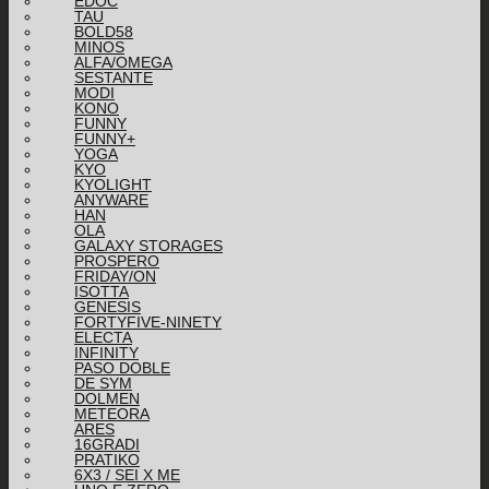
EDOC
TAU
BOLD58
MINOS
ALFA/OMEGA
SESTANTE
MODI
KONO
FUNNY
FUNNY+
YOGA
KYO
KYOLIGHT
ANYWARE
HAN
OLA
GALAXY STORAGES
PROSPERO
FRIDAY/ON
ISOTTA
GENESIS
FORTYFIVE-NINETY
ELECTA
INFINITY
PASO DOBLE
DE SYM
DOLMEN
METEORA
ARES
16GRADI
PRATIKO
6X3 / SEI X ME