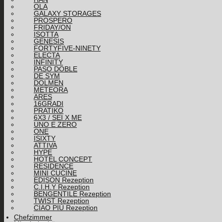
OLA
GALAXY STORAGES
PROSPERO
FRIDAY/ON
ISOTTA
GENESIS
FORTYFIVE-NINETY
ELECTA
INFINITY
PASO DOBLE
DE SYM
DOLMEN
METEORA
ARES
16GRADI
PRATIKO
6X3 / SEI X ME
UNO E ZERO
ONE
ISIXTY
ATTIVA
HYPE
HOTEL CONCEPT
RESIDENCE
MINI CUCINE
EDISON Rezeption
C.I.H.Y Rezeption
BENGENTILE Rezeption
TWIST Rezeption
CIAO PIÙ Rezeption
Chefzimmer