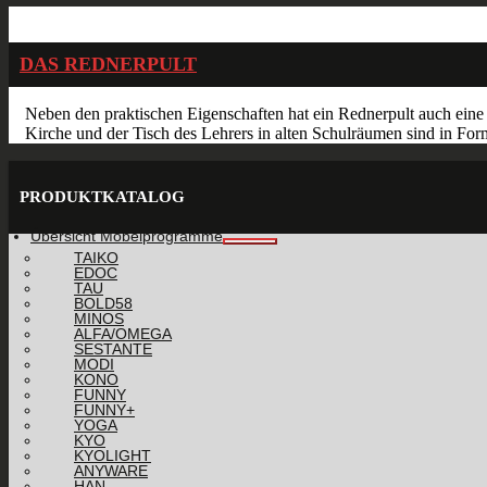
Aug.
21
2015
DAS REDNERPULT
Neben den praktischen Eigenschaften hat ein Rednerpult auch eine
Kirche und der Tisch des Lehrers in alten Schulräumen sind in For
PRODUKTKATALOG
Übersicht Möbelprogramme
TAIKO
EDOC
TAU
BOLD58
MINOS
ALFA/OMEGA
SESTANTE
MODI
KONO
FUNNY
FUNNY+
YOGA
KYO
KYOLIGHT
ANYWARE
HAN