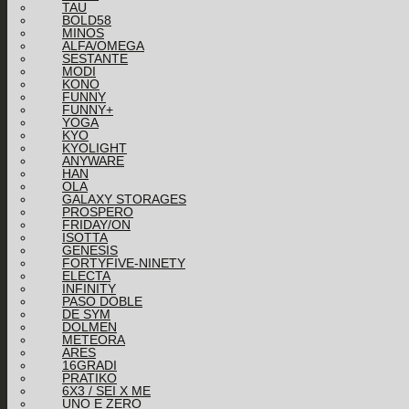
TAU
BOLD58
MINOS
ALFA/OMEGA
SESTANTE
MODI
KONO
FUNNY
FUNNY+
YOGA
KYO
KYOLIGHT
ANYWARE
HAN
OLA
GALAXY STORAGES
PROSPERO
FRIDAY/ON
ISOTTA
GENESIS
FORTYFIVE-NINETY
ELECTA
INFINITY
PASO DOBLE
DE SYM
DOLMEN
METEORA
ARES
16GRADI
PRATIKO
6X3 / SEI X ME
UNO E ZERO