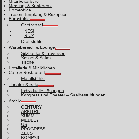
Mitarbeiterbüro
Meeting- & Konferenz
Homeoffice
Tresen, Empfang & Rezeption
Bürostühle
Chefsessel
NESI
RICA
Drehstühle
Wartebereich & Lounge
Sitzbänke & Traversen
Sessel & Sofas
Tische
Hotellerie & Miniküchen
Cafe & Restaurant
Metallstühle
Theater & Säle
Individuelle Lösungen
Kongress und Theater – Saalbestuhlungen
Archiv
CENTURY
ARKITRE
SUMMIT
MEDLEY
US
PROGRESS
ZEUS
KOMPAS