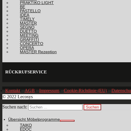
PRAKTIKO LIGHT
BE
PASTELLO
IDEA
TIMELY
MASTER
SEGNO
DUETTO
MEETING
GRAFFITI
CONCERTO
OPERA
MASTER Rezeption
RÜCKRUFSERVICE
Kontakt
AGB
Impressum
Cookie-Richtlinie (EU)
Datenschu
© 2022 Lecosys
Suchen nach:
Übersicht Möbelprogramme
TAIKO
EDOC