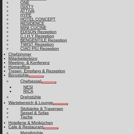
ONE
ISIXTY
ATTIVA
HYPE
HOTEL CONCEPT
RESIDENCE
MINI CUCINE
EDISON Rezeption
C.I.H.Y Rezeption
BENGENTILE Rezeption
TWIST Rezeption
CIAO PIÙ Rezeption
Chefzimmer
Mitarbeiterbüro
Meeting- & Konferenz
Homeoffice
Tresen, Empfang & Rezeption
Bürostühle
Chefsessel
NESI
RICA
Drehstühle
Wartebereich & Lounge
Sitzbänke & Traversen
Sessel & Sofas
Tische
Hotellerie & Miniküchen
Cafe & Restaurant
Metallstühle