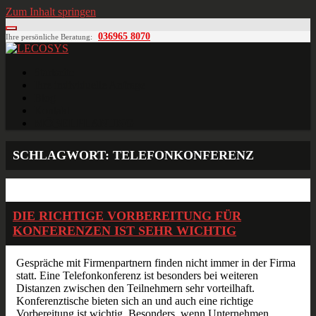
Zum Inhalt springen
036965 8070
Ihre persönliche Beratung:
LECOSYS
Büroeinrichtungen für Individualisten
Startseite
Ihre individuelle Anfrage
Blog
Kontakt
MÖBELPLANUNG
SCHLAGWORT:
TELEFONKONFERENZ
Feb.
04
2018
DIE RICHTIGE VORBEREITUNG FÜR
KONFERENZEN IST SEHR WICHTIG
Gespräche mit Firmenpartnern finden nicht immer in der Firma
statt. Eine Telefonkonferenz ist besonders bei weiteren
Distanzen zwischen den Teilnehmern sehr vorteilhaft.
Konferenztische bieten sich an und auch eine richtige
Vorbereitung ist wichtig. Besonders, wenn Unternehmen