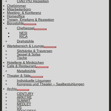
CIAO PIÙ Rezeption
Chefzimmer
Mitarbeiterbüro
Meeting- & Konferenz
Homeoffice
Tresen, Empfang & Rezeption
Bürostühle
Chefsessel
NESI
RICA
Drehstühle
Wartebereich & Lounge
Sitzbänke & Traversen
Sessel & Sofas
Tische
Hotellerie & Miniküchen
Cafe & Restaurant
Metallstühle
Theater & Säle
Individuelle Lösungen
Kongress und Theater – Saalbestuhlungen
Archiv
CENTURY
ARKITRE
SUMMIT
MEDLEY
US
PROGRESS