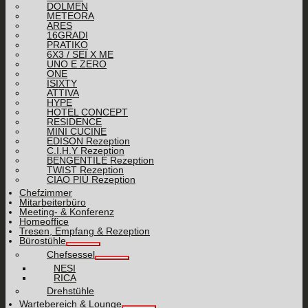
DOLMEN
METEORA
ARES
16GRADI
PRATIKO
6X3 / SEI X ME
UNO E ZERO
ONE
ISIXTY
ATTIVA
HYPE
HOTEL CONCEPT
RESIDENCE
MINI CUCINE
EDISON Rezeption
C.I.H.Y Rezeption
BENGENTILE Rezeption
TWIST Rezeption
CIAO PIÙ Rezeption
Chefzimmer
Mitarbeiterbüro
Meeting- & Konferenz
Homeoffice
Tresen, Empfang & Rezeption
Bürostühle
Chefsessel
NESI
RICA
Drehstühle
Wartebereich & Lounge