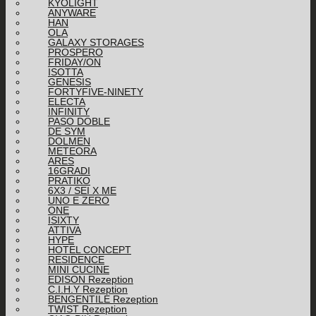
KYOLIGHT
ANYWARE
HAN
OLA
GALAXY STORAGES
PROSPERO
FRIDAY/ON
ISOTTA
GENESIS
FORTYFIVE-NINETY
ELECTA
INFINITY
PASO DOBLE
DE SYM
DOLMEN
METEORA
ARES
16GRADI
PRATIKO
6X3 / SEI X ME
UNO E ZERO
ONE
ISIXTY
ATTIVA
HYPE
HOTEL CONCEPT
RESIDENCE
MINI CUCINE
EDISON Rezeption
C.I.H.Y Rezeption
BENGENTILE Rezeption
TWIST Rezeption