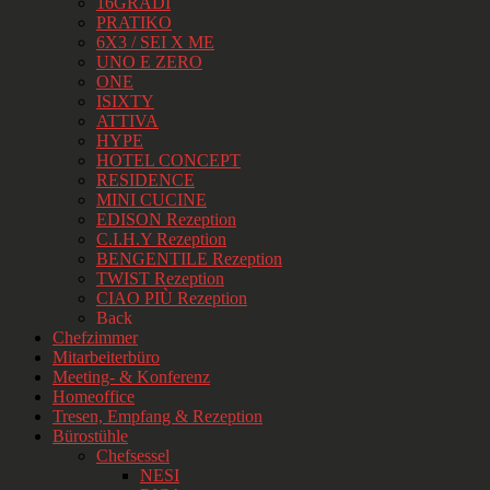
16GRADI
PRATIKO
6X3 / SEI X ME
UNO E ZERO
ONE
ISIXTY
ATTIVA
HYPE
HOTEL CONCEPT
RESIDENCE
MINI CUCINE
EDISON Rezeption
C.I.H.Y Rezeption
BENGENTILE Rezeption
TWIST Rezeption
CIAO PIÙ Rezeption
Back
Chefzimmer
Mitarbeiterbüro
Meeting- & Konferenz
Homeoffice
Tresen, Empfang & Rezeption
Bürostühle
Chefsessel
NESI