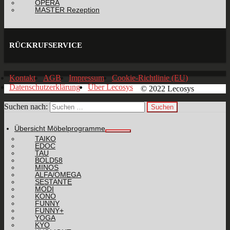
OPERA
MASTER Rezeption
RÜCKRUFSERVICE
Kontakt
AGB
Impressum
Cookie-Richtlinie (EU)
Datenschutzerklärung
Über Lecosys
© 2022 Lecosys
Suchen nach:
Übersicht Möbelprogramme
TAIKO
EDOC
TAU
BOLD58
MINOS
ALFA/OMEGA
SESTANTE
MODI
KONO
FUNNY
FUNNY+
YOGA
KYO