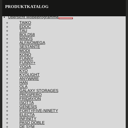
PRODUKTKATALOG
Übersicht Möbelprogramme
TAIKO
EDOC
TAU
BOLD58
MINOS
ALFA/OMEGA
SESTANTE
MODI
KONO
FUNNY
FUNNY+
YOGA
KYO
KYOLIGHT
ANYWARE
HAN
OLA
GALAXY STORAGES
PROSPERO
FRIDAY/ON
ISOTTA
GENESIS
FORTYFIVE-NINETY
ELECTA
INFINITY
PASO DOBLE
DE SYM