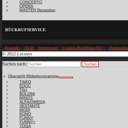
CONCERTO
OPERA
MASTER Rezeption
RÜCKRUFSERVICE
Kontakt
AGB
Impressum
Cookie-Richtlinie (EU)
Datenschu
© 2022 Lecosys
Suchen nach:
Übersicht Möbelprogramme
TAIKO
EDOC
TAU
BOLD58
MINOS
ALFA/OMEGA
SESTANTE
MODI
KONO
FUNNY
FUNNY+
YOGA