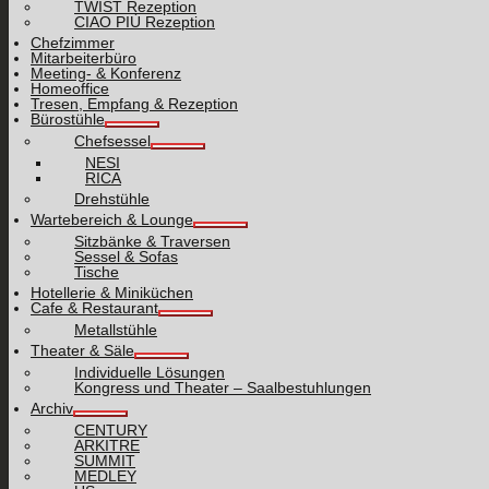
TWIST Rezeption
CIAO PIÙ Rezeption
Chefzimmer
Mitarbeiterbüro
Meeting- & Konferenz
Homeoffice
Tresen, Empfang & Rezeption
Bürostühle
Chefsessel
NESI
RICA
Drehstühle
Wartebereich & Lounge
Sitzbänke & Traversen
Sessel & Sofas
Tische
Hotellerie & Miniküchen
Cafe & Restaurant
Metallstühle
Theater & Säle
Individuelle Lösungen
Kongress und Theater – Saalbestuhlungen
Archiv
CENTURY
ARKITRE
SUMMIT
MEDLEY