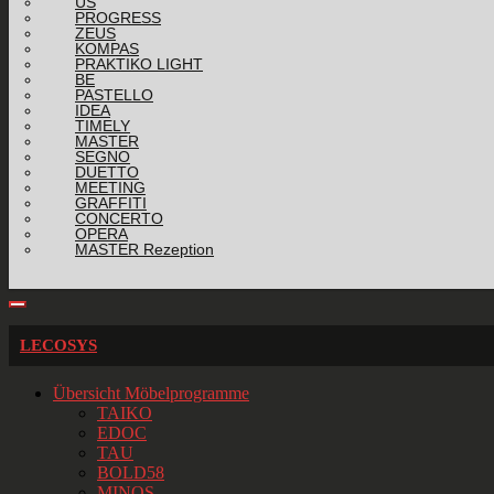
US
PROGRESS
ZEUS
KOMPAS
PRAKTIKO LIGHT
BE
PASTELLO
IDEA
TIMELY
MASTER
SEGNO
DUETTO
MEETING
GRAFFITI
CONCERTO
OPERA
MASTER Rezeption
LECOSYS
Übersicht Möbelprogramme
TAIKO
EDOC
TAU
BOLD58
MINOS