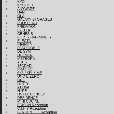
KYO
KYOLIGHT
ANYWARE
HAN
OLA
GALAXY STORAGES
PROSPERO
FRIDAY/ON
ISOTTA
GENESIS
FORTYFIVE-NINETY
ELECTA
INFINITY
PASO DOBLE
DE SYM
DOLMEN
METEORA
ARES
16GRADI
PRATIKO
6X3 / SEI X ME
UNO E ZERO
ONE
ISIXTY
ATTIVA
HYPE
HOTEL CONCEPT
RESIDENCE
MINI CUCINE
EDISON Rezeption
C.I.H.Y Rezeption
BENGENTILE Rezeption