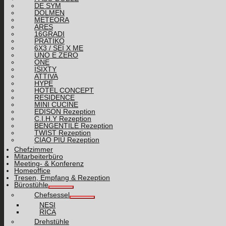
DE SYM
DOLMEN
METEORA
ARES
16GRADI
PRATIKO
6X3 / SEI X ME
UNO E ZERO
ONE
ISIXTY
ATTIVA
HYPE
HOTEL CONCEPT
RESIDENCE
MINI CUCINE
EDISON Rezeption
C.I.H.Y Rezeption
BENGENTILE Rezeption
TWIST Rezeption
CIAO PIÙ Rezeption
Chefzimmer
Mitarbeiterbüro
Meeting- & Konferenz
Homeoffice
Tresen, Empfang & Rezeption
Bürostühle
Chefsessel
NESI
RICA
Drehstühle