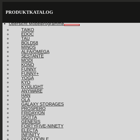
PRODUKTKATALOG
Übersicht Möbelprogramme
TAIKO
EDOC
TAU
BOLD58
MINOS
ALFA/OMEGA
SESTANTE
MODI
KONO
FUNNY
FUNNY+
YOGA
KYO
KYOLIGHT
ANYWARE
HAN
OLA
GALAXY STORAGES
PROSPERO
FRIDAY/ON
ISOTTA
GENESIS
FORTYFIVE-NINETY
ELECTA
INFINITY
PASO DOBLE