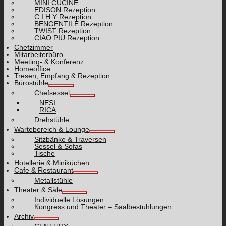
MINI CUCINE
EDISON Rezeption
C.I.H.Y Rezeption
BENGENTILE Rezeption
TWIST Rezeption
CIAO PIÙ Rezeption
Chefzimmer
Mitarbeiterbüro
Meeting- & Konferenz
Homeoffice
Tresen, Empfang & Rezeption
Bürostühle
Chefsessel
NESI
RICA
Drehstühle
Wartebereich & Lounge
Sitzbänke & Traversen
Sessel & Sofas
Tische
Hotellerie & Miniküchen
Cafe & Restaurant
Metallstühle
Theater & Säle
Individuelle Lösungen
Kongress und Theater – Saalbestuhlungen
Archiv