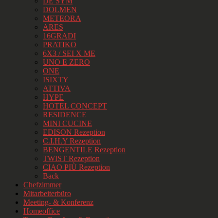
DE SYM
DOLMEN
METEORA
ARES
16GRADI
PRATIKO
6X3 / SEI X ME
UNO E ZERO
ONE
ISIXTY
ATTIVA
HYPE
HOTEL CONCEPT
RESIDENCE
MINI CUCINE
EDISON Rezeption
C.I.H.Y Rezeption
BENGENTILE Rezeption
TWIST Rezeption
CIAO PIÙ Rezeption
Back
Chefzimmer
Mitarbeiterbüro
Meeting- & Konferenz
Homeoffice