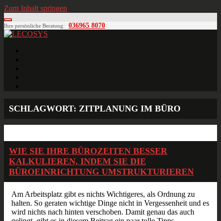
Zum Inhalt springen
036965 8070
Ihre persönliche Beratung:
LECOSYS
Büroeinrichtungen für Individualisten
Startseite
Ihre individuelle Anfrage
Blog
Kontakt
MÖBELPLANUNG
SCHLAGWORT:
ZITPLANUNG IM BÜRO
Apr.
06
2018
WIE SIE IHRE BÜROZEITEN BESSER
KALKULIEREN, INDEM SIE DIE
BÜROEINRICHTUNG UMSTRUKTURIEREN
Am Arbeitsplatz gibt es nichts Wichtigeres, als Ordnung zu
halten. So geraten wichtige Dinge nicht in Vergessenheit und es
wird nichts nach hinten verschoben. Damit genau das auch
gelingt, gibt es in diesem Beitrag ein paar tolle Tipps.