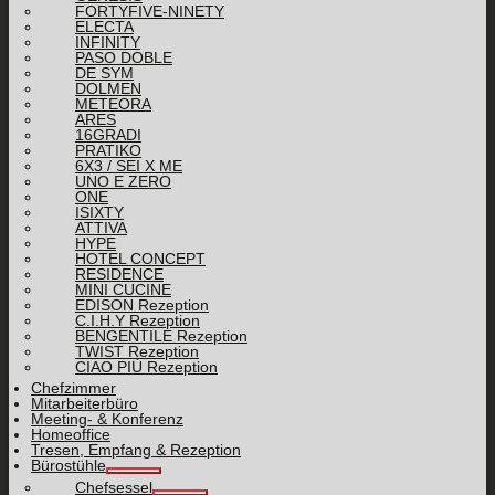
FORTYFIVE-NINETY
ELECTA
INFINITY
PASO DOBLE
DE SYM
DOLMEN
METEORA
ARES
16GRADI
PRATIKO
6X3 / SEI X ME
UNO E ZERO
ONE
ISIXTY
ATTIVA
HYPE
HOTEL CONCEPT
RESIDENCE
MINI CUCINE
EDISON Rezeption
C.I.H.Y Rezeption
BENGENTILE Rezeption
TWIST Rezeption
CIAO PIÙ Rezeption
Chefzimmer
Mitarbeiterbüro
Meeting- & Konferenz
Homeoffice
Tresen, Empfang & Rezeption
Bürostühle
Chefsessel