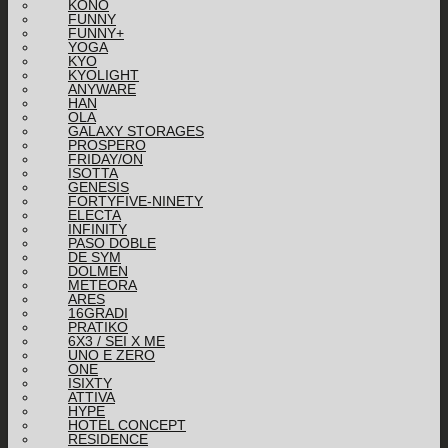
KONO
FUNNY
FUNNY+
YOGA
KYO
KYOLIGHT
ANYWARE
HAN
OLA
GALAXY STORAGES
PROSPERO
FRIDAY/ON
ISOTTA
GENESIS
FORTYFIVE-NINETY
ELECTA
INFINITY
PASO DOBLE
DE SYM
DOLMEN
METEORA
ARES
16GRADI
PRATIKO
6X3 / SEI X ME
UNO E ZERO
ONE
ISIXTY
ATTIVA
HYPE
HOTEL CONCEPT
RESIDENCE