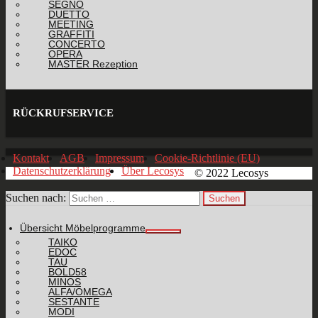
SEGNO
DUETTO
MEETING
GRAFFITI
CONCERTO
OPERA
MASTER Rezeption
RÜCKRUFSERVICE
Kontakt
AGB
Impressum
Cookie-Richtlinie (EU)
Datenschutzerklärung
Über Lecosys
© 2022 Lecosys
Suchen nach:
Übersicht Möbelprogramme
TAIKO
EDOC
TAU
BOLD58
MINOS
ALFA/OMEGA
SESTANTE
MODI