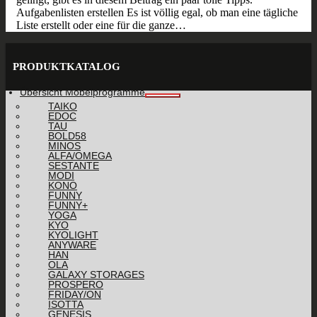
Aufgabenlisten erstellen Es ist völlig egal, ob man eine tägliche
Liste erstellt oder eine für die ganze…
PRODUKTKATALOG
Übersicht Möbelprogramme
TAIKO
EDOC
TAU
BOLD58
MINOS
ALFA/OMEGA
SESTANTE
MODI
KONO
FUNNY
FUNNY+
YOGA
KYO
KYOLIGHT
ANYWARE
HAN
OLA
GALAXY STORAGES
PROSPERO
FRIDAY/ON
ISOTTA
GENESIS