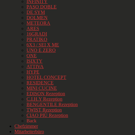
INFINITY
PASO DOBLE
DE SYM
DOLMEN
METEORA
ARES
16GRADI
PRATIKO
6X3 / SEI X ME
UNO E ZERO
ONE
ISIXTY
ATTIVA
HYPE
HOTEL CONCEPT
RESIDENCE
MINI CUCINE
EDISON Rezeption
C.I.H.Y Rezeption
BENGENTILE Rezeption
TWIST Rezeption
CIAO PIÙ Rezeption
Back
Chefzimmer
Mitarbeiterbüro