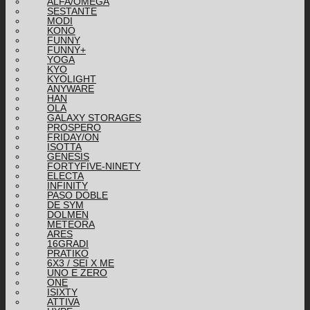
ALFA/OMEGA
SESTANTE
MODI
KONO
FUNNY
FUNNY+
YOGA
KYO
KYOLIGHT
ANYWARE
HAN
OLA
GALAXY STORAGES
PROSPERO
FRIDAY/ON
ISOTTA
GENESIS
FORTYFIVE-NINETY
ELECTA
INFINITY
PASO DOBLE
DE SYM
DOLMEN
METEORA
ARES
16GRADI
PRATIKO
6X3 / SEI X ME
UNO E ZERO
ONE
ISIXTY
ATTIVA