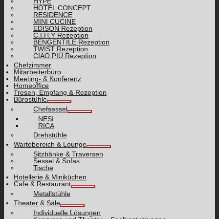
HYPE
HOTEL CONCEPT
RESIDENCE
MINI CUCINE
EDISON Rezeption
C.I.H.Y Rezeption
BENGENTILE Rezeption
TWIST Rezeption
CIAO PIÙ Rezeption
Chefzimmer
Mitarbeiterbüro
Meeting- & Konferenz
Homeoffice
Tresen, Empfang & Rezeption
Bürostühle
Chefsessel
NESI
RICA
Drehstühle
Wartebereich & Lounge
Sitzbänke & Traversen
Sessel & Sofas
Tische
Hotellerie & Miniküchen
Cafe & Restaurant
Metallstühle
Theater & Säle
Individuelle Lösungen