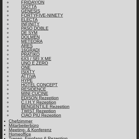
FRIDAY/ON
ISOTTA
GENESIS
FORTYFIVE-NINETY
ELECTA
INFINITY
PASO DOBLE
DE SYM
DOLMEN
METEORA
ARES
16GRADI
PRATIKO
6X3 / SEI X ME
UNO E ZERO
ONE
ISIXTY
ATTIVA
HYPE
HOTEL CONCEPT
RESIDENCE
MINI CUCINE
EDISON Rezeption
C.I.H.Y Rezeption
BENGENTILE Rezeption
TWIST Rezeption
CIAO PIÙ Rezeption
Chefzimmer
Mitarbeiterbüro
Meeting- & Konferenz
Homeoffice
Tresen, Empfang & Rezeption