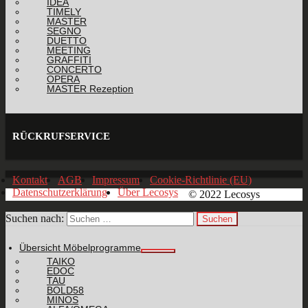
IDEA
TIMELY
MASTER
SEGNO
DUETTO
MEETING
GRAFFITI
CONCERTO
OPERA
MASTER Rezeption
RÜCKRUFSERVICE
Kontakt
AGB
Impressum
Cookie-Richtlinie (EU)
Datenschutzerklärung
Über Lecosys
© 2022 Lecosys
Suchen nach:
Übersicht Möbelprogramme
TAIKO
EDOC
TAU
BOLD58
MINOS