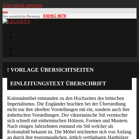
Zum Inhalt springen
036965 8070
Ihre persönliche Beratung:
LECOSYS
Büroeinrichtungen für Individualisten
Startseite
Ihre individuelle Anfrage
Blog
Kontakt
MÖBELPLANUNG
! VORLAGE ÜBERSICHTSEITEN
EINLEITUNGSTEXT ÜBERSCHRIFT
Kolonialmöbel entstanden zu den Hochzeiten des britischen
Imperialismus. Die Engländer brachten bei der Übersiedlung
nicht nur ihre ideellen Vorstellungen mit ein, sondern auch ihre
ästhetischen Vorstellungen. Der viktorianische Stil vermischte
sich schnell mit einheimischen Hölzern, Formen und Mustern.
Nach einigen Jahrzehnten entstand ein Stil welcher als
Kolonialstil bekannt ist. Die Möbel zeichneten sich von Anfang
an durch ihre tropentauglichen, örtlich verfügbaren Harthölzer