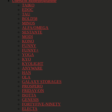
Übersicht Möbelprogramme
TAIKO
EDOC
TAU
BOLD58
MINOS
ALFA/OMEGA
SESTANTE
MODI
KONO
FUNNY
FUNNY+
YOGA
KYO
KYOLIGHT
ANYWARE
HAN
OLA
GALAXY STORAGES
PROSPERO
FRIDAY/ON
ISOTTA
GENESIS
FORTYFIVE-NINETY
ELECTA