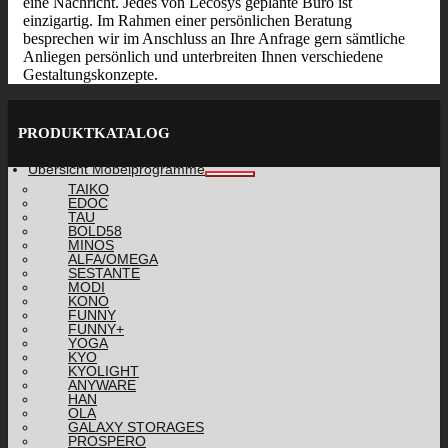
eine Nachricht. Jedes von Lecosys geplante Büro ist
einzigartig. Im Rahmen einer persönlichen Beratung
besprechen wir im Anschluss an Ihre Anfrage gern sämtliche
Anliegen persönlich und unterbreiten Ihnen verschiedene
Gestaltungskonzepte.
PRODUKTKATALOG
Übersicht Möbelprogramme
TAIKO
EDOC
TAU
BOLD58
MINOS
ALFA/OMEGA
SESTANTE
MODI
KONO
FUNNY
FUNNY+
YOGA
KYO
KYOLIGHT
ANYWARE
HAN
OLA
GALAXY STORAGES
PROSPERO