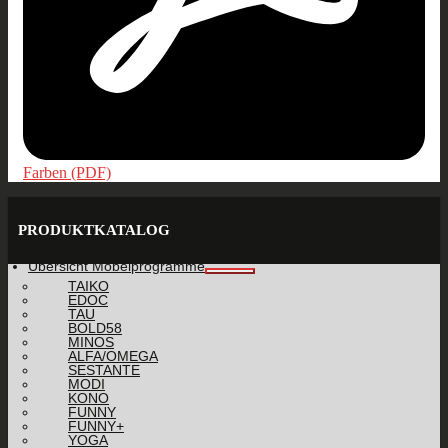
Farben (PDF)
PRODUKTKATALOG
Übersicht Möbelprogramme
TAIKO
EDOC
TAU
BOLD58
MINOS
ALFA/OMEGA
SESTANTE
MODI
KONO
FUNNY
FUNNY+
YOGA