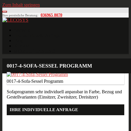
Zum Inhalt springen
036965 8070
Ihre persönliche Beratung:
LECOSYS
Büroeinrichtungen für Individualisten
Startseite
Ihre individuelle Anfrage
Blog
Kontakt
MÖBELPLANUNG
0017-4-SOFA-SESSEL PROGRAMM
0017-4-Sofa-Sessel Programm
Sofaprogramm sehr individuell anpassbar in Farbe, Bezug und
Gestellvarianten (Einsitzer, Zweisitzer, Dreisitzer)
IHRE INDIVIDUELLE ANFRAGE