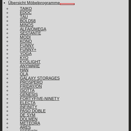
Übersicht Möbelprogramme
TAIKO
EDOC
TAU
BOLD58
MINOS
ALFA/OMEGA
SESTANTE
MODI
KONO
FUNNY
FUNNY+
YOGA
KYO
KYOLIGHT
ANYWARE
HAN
OLA
GALAXY STORAGES
PROSPERO
FRIDAY/ON
ISOTTA
GENESIS
FORTYFIVE-NINETY
ELECTA
INFINITY
PASO DOBLE
DE SYM
DOLMEN
METEORA
ARES