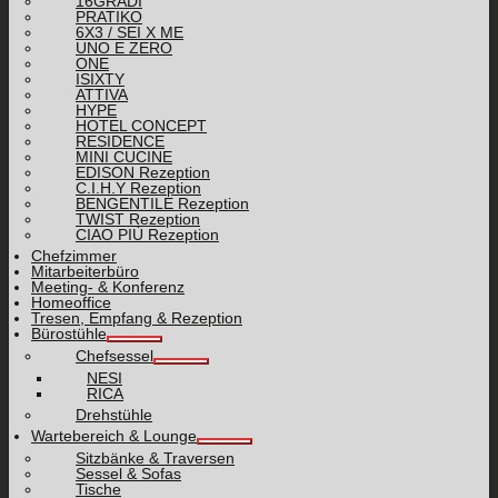
16GRADI
PRATIKO
6X3 / SEI X ME
UNO E ZERO
ONE
ISIXTY
ATTIVA
HYPE
HOTEL CONCEPT
RESIDENCE
MINI CUCINE
EDISON Rezeption
C.I.H.Y Rezeption
BENGENTILE Rezeption
TWIST Rezeption
CIAO PIÙ Rezeption
Chefzimmer
Mitarbeiterbüro
Meeting- & Konferenz
Homeoffice
Tresen, Empfang & Rezeption
Bürostühle
Chefsessel
NESI
RICA
Drehstühle
Wartebereich & Lounge
Sitzbänke & Traversen
Sessel & Sofas
Tische