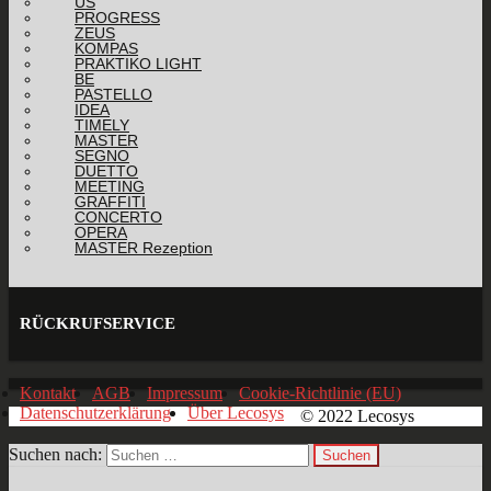
US
PROGRESS
ZEUS
KOMPAS
PRAKTIKO LIGHT
BE
PASTELLO
IDEA
TIMELY
MASTER
SEGNO
DUETTO
MEETING
GRAFFITI
CONCERTO
OPERA
MASTER Rezeption
RÜCKRUFSERVICE
Kontakt
AGB
Impressum
Cookie-Richtlinie (EU)
Datenschutzerklärung
Über Lecosys
© 2022 Lecosys
Suchen nach: