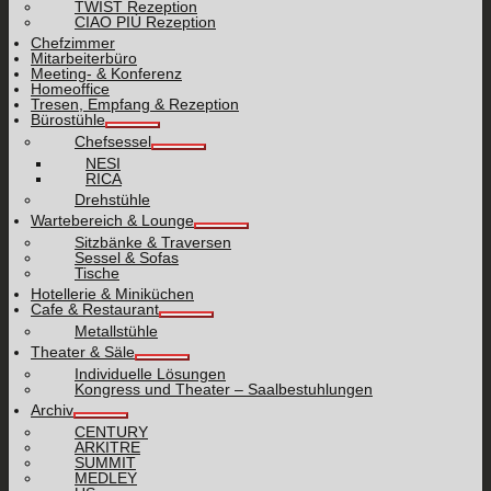
TWIST Rezeption
CIAO PIÙ Rezeption
Chefzimmer
Mitarbeiterbüro
Meeting- & Konferenz
Homeoffice
Tresen, Empfang & Rezeption
Bürostühle
Chefsessel
NESI
RICA
Drehstühle
Wartebereich & Lounge
Sitzbänke & Traversen
Sessel & Sofas
Tische
Hotellerie & Miniküchen
Cafe & Restaurant
Metallstühle
Theater & Säle
Individuelle Lösungen
Kongress und Theater – Saalbestuhlungen
Archiv
CENTURY
ARKITRE
SUMMIT
MEDLEY