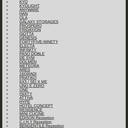
KYO
KYOLIGHT
ANYWARE
HAN
OLA
GALAXY STORAGES
PROSPERO
FRIDAY/ON
ISOTTA
GENESIS
FORTYFIVE-NINETY
ELECTA
INFINITY
PASO DOBLE
DE SYM
DOLMEN
METEORA
ARES
16GRADI
PRATIKO
6X3 / SEI X ME
UNO E ZERO
ONE
ISIXTY
ATTIVA
HYPE
HOTEL CONCEPT
RESIDENCE
MINI CUCINE
EDISON Rezeption
C.I.H.Y Rezeption
BENGENTILE Rezeption