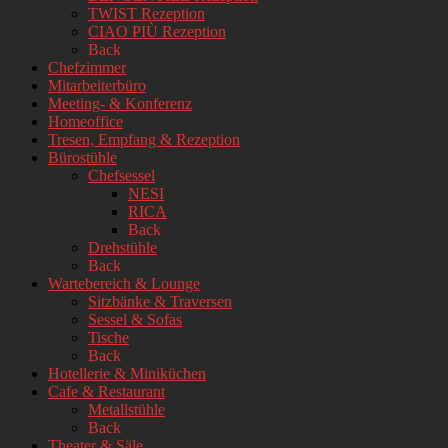
TWIST Rezeption
CIAO PIÙ Rezeption
Back
Chefzimmer
Mitarbeiterbüro
Meeting- & Konferenz
Homeoffice
Tresen, Empfang & Rezeption
Bürostühle
Chefsessel
NESI
RICA
Back
Drehstühle
Back
Wartebereich & Lounge
Sitzbänke & Traversen
Sessel & Sofas
Tische
Back
Hotellerie & Miniküchen
Cafe & Restaurant
Metallstühle
Back
Theater & Säle