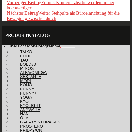
Vorheriger Beitrag
Zurück
Konferenztische werden immer
hochwertiger
Nächster Beitrag
Weiter
Stehpulte als Büroeinrichtung für die
Bewegung zwischendurch
PRODUKTKATALOG
Übersicht Möbelprogramme
TAIKO
EDOC
TAU
BOLD58
MINOS
ALFA/OMEGA
SESTANTE
MODI
KONO
FUNNY
FUNNY+
YOGA
KYO
KYOLIGHT
ANYWARE
HAN
OLA
GALAXY STORAGES
PROSPERO
FRIDAY/ON