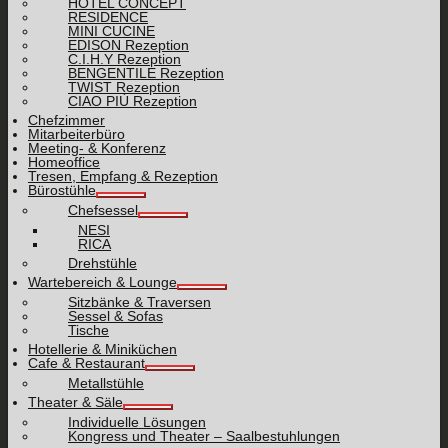
HOTEL CONCEPT
RESIDENCE
MINI CUCINE
EDISON Rezeption
C.I.H.Y Rezeption
BENGENTILE Rezeption
TWIST Rezeption
CIAO PIÙ Rezeption
Chefzimmer
Mitarbeiterbüro
Meeting- & Konferenz
Homeoffice
Tresen, Empfang & Rezeption
Bürostühle
Chefsessel
NESI
RICA
Drehstühle
Wartebereich & Lounge
Sitzbänke & Traversen
Sessel & Sofas
Tische
Hotellerie & Miniküchen
Cafe & Restaurant
Metallstühle
Theater & Säle
Individuelle Lösungen
Kongress und Theater – Saalbestuhlungen