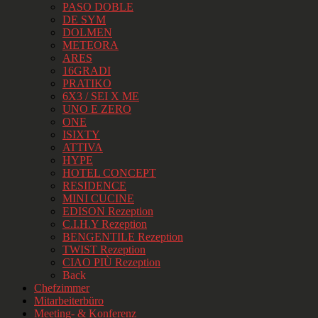
PASO DOBLE
DE SYM
DOLMEN
METEORA
ARES
16GRADI
PRATIKO
6X3 / SEI X ME
UNO E ZERO
ONE
ISIXTY
ATTIVA
HYPE
HOTEL CONCEPT
RESIDENCE
MINI CUCINE
EDISON Rezeption
C.I.H.Y Rezeption
BENGENTILE Rezeption
TWIST Rezeption
CIAO PIÙ Rezeption
Back
Chefzimmer
Mitarbeiterbüro
Meeting- & Konferenz