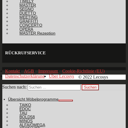
TIMELY
MASTER
SEGNO
DUETTO
MEETING
GRAFFITI
CONCERTO
OPERA
MASTER Rezeption
RÜCKRUFSERVICE
Kontakt
AGB
Impressum
Cookie-Richtlinie (EU)
Datenschutzerklärung
Über Lecosys
© 2022 Lecosys
Suchen nach:
Übersicht Möbelprogramme
TAIKO
EDOC
TAU
BOLD58
MINOS
ALFA/OMEGA