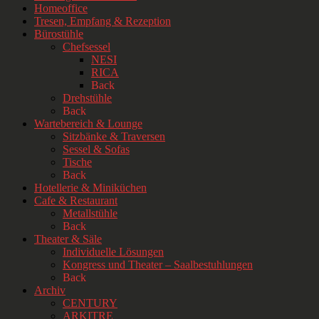
Homeoffice
Tresen, Empfang & Rezeption
Bürostühle
Chefsessel
NESI
RICA
Back
Drehstühle
Back
Wartebereich & Lounge
Sitzbänke & Traversen
Sessel & Sofas
Tische
Back
Hotellerie & Miniküchen
Cafe & Restaurant
Metallstühle
Back
Theater & Säle
Individuelle Lösungen
Kongress und Theater – Saalbestuhlungen
Back
Archiv
CENTURY
ARKITRE