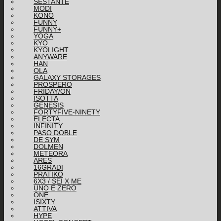
SESTANTE
MODI
KONO
FUNNY
FUNNY+
YOGA
KYO
KYOLIGHT
ANYWARE
HAN
OLA
GALAXY STORAGES
PROSPERO
FRIDAY/ON
ISOTTA
GENESIS
FORTYFIVE-NINETY
ELECTA
INFINITY
PASO DOBLE
DE SYM
DOLMEN
METEORA
ARES
16GRADI
PRATIKO
6X3 / SEI X ME
UNO E ZERO
ONE
ISIXTY
ATTIVA
HYPE