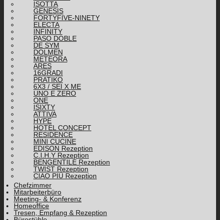
ISOTTA
GENESIS
FORTYFIVE-NINETY
ELECTA
INFINITY
PASO DOBLE
DE SYM
DOLMEN
METEORA
ARES
16GRADI
PRATIKO
6X3 / SEI X ME
UNO E ZERO
ONE
ISIXTY
ATTIVA
HYPE
HOTEL CONCEPT
RESIDENCE
MINI CUCINE
EDISON Rezeption
C.I.H.Y Rezeption
BENGENTILE Rezeption
TWIST Rezeption
CIAO PIÙ Rezeption
Chefzimmer
Mitarbeiterbüro
Meeting- & Konferenz
Homeoffice
Tresen, Empfang & Rezeption
Bürostühle