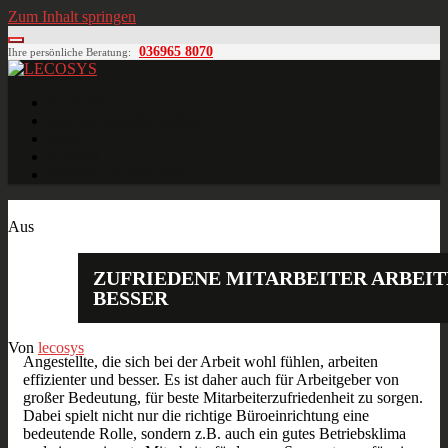
Zum Inhalt springen
036965 8070
Ihre persönliche Beratung:
LECOSYS
Büroeinrichtungen für Individualisten
Startseite
Ihre individuelle Anfrage
Blog
Kontakt
MÖBELPLANUNG
Sep.
18
2015
Aus
ZUFRIEDENE MITARBEITER ARBEI
BESSER
Von
lecosys
Angestellte, die sich bei der Arbeit wohl fühlen, arbeiten
effizienter und besser. Es ist daher auch für Arbeitgeber von
großer Bedeutung, für beste Mitarbeiterzufriedenheit zu sorgen.
Dabei spielt nicht nur die richtige Büroeinrichtung eine
bedeutende Rolle, sondern z.B. auch ein gutes Betriebsklima