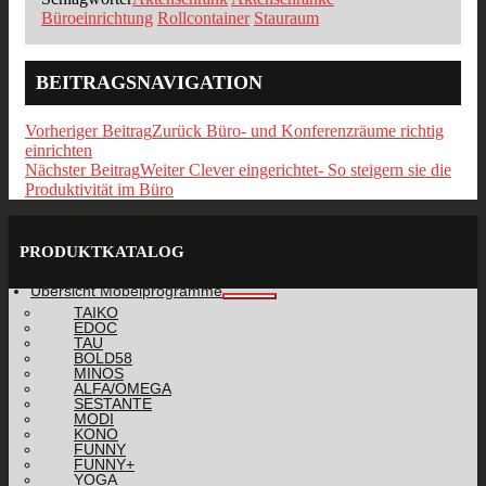
Büroeinrichtung
Rollcontainer
Stauraum
BEITRAGSNAVIGATION
Vorheriger Beitrag
Zurück
Büro- und Konferenzräume richtig
einrichten
Nächster Beitrag
Weiter
Clever eingerichtet- So steigern sie die
Produktivität im Büro
PRODUKTKATALOG
Übersicht Möbelprogramme
TAIKO
EDOC
TAU
BOLD58
MINOS
ALFA/OMEGA
SESTANTE
MODI
KONO
FUNNY
FUNNY+
YOGA