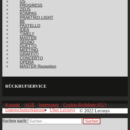
US
PROGRESS
ZEUS
KOMPAS
PRAKTIKO LIGHT
BE
PASTELLO
IDEA
TIMELY
MASTER
SEGNO
DUETTO
MEETING
GRAFFITI
CONCERTO
OPERA
MASTER Rezeption
RÜCKRUFSERVICE
Kontakt
AGB
Impressum
Cookie-Richtlinie (EU)
Datenschutzerklärung
Über Lecosys
© 2022 Lecosys
Suchen nach: