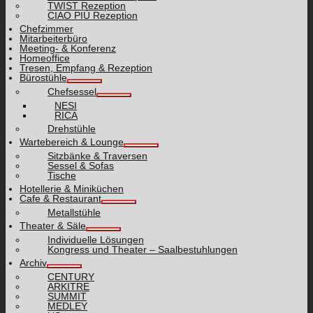
TWIST Rezeption
CIAO PIÙ Rezeption
Chefzimmer
Mitarbeiterbüro
Meeting- & Konferenz
Homeoffice
Tresen, Empfang & Rezeption
Bürostühle
Chefsessel
NESI
RICA
Drehstühle
Wartebereich & Lounge
Sitzbänke & Traversen
Sessel & Sofas
Tische
Hotellerie & Miniküchen
Cafe & Restaurant
Metallstühle
Theater & Säle
Individuelle Lösungen
Kongress und Theater – Saalbestuhlungen
Archiv
CENTURY
ARKITRE
SUMMIT
MEDLEY