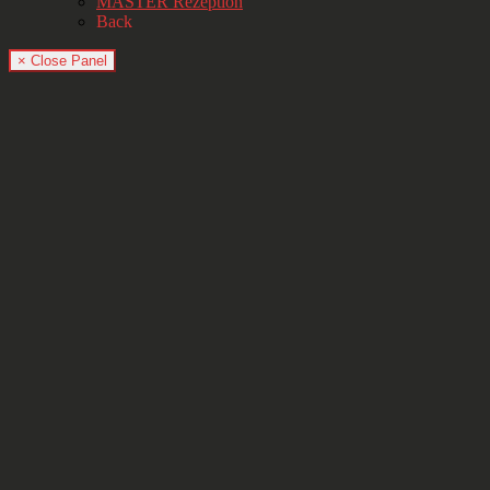
MASTER Rezeption
Back
× Close Panel