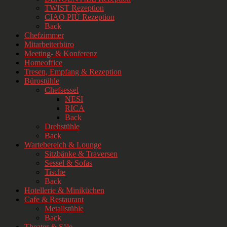
TWIST Rezeption
CIAO PIÙ Rezeption
Back
Chefzimmer
Mitarbeiterbüro
Meeting- & Konferenz
Homeoffice
Tresen, Empfang & Rezeption
Bürostühle
Chefsessel
NESI
RICA
Back
Drehstühle
Back
Wartebereich & Lounge
Sitzbänke & Traversen
Sessel & Sofas
Tische
Back
Hotellerie & Miniküchen
Cafe & Restaurant
Metallstühle
Back
Theater & Säle