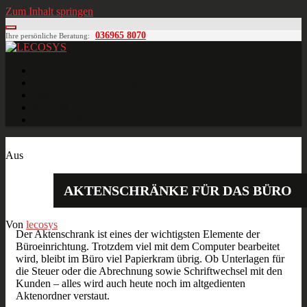
Zum Inhalt springen
036965 8070
Ihre persönliche Beratung:
LECOSYS
Büroeinrichtungen für Individualisten
Startseite
Ihre individuelle Anfrage
Blog
Kontakt
MÖBELPLANUNG
Jan.
29
2015
Aus
AKTENSCHRÄNKE FÜR DAS BÜRO
Von
lecosys
Der Aktenschrank ist eines der wichtigsten Elemente der
Büroeinrichtung. Trotzdem viel mit dem Computer bearbeitet
wird, bleibt im Büro viel Papierkram übrig. Ob Unterlagen für
die Steuer oder die Abrechnung sowie Schriftwechsel mit den
Kunden – alles wird auch heute noch im altgedienten
Aktenordner verstaut.