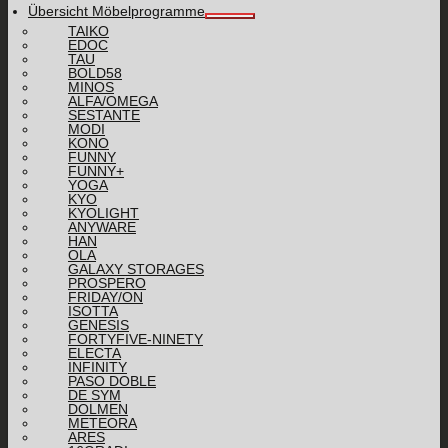
Übersicht Möbelprogramme
TAIKO
EDOC
TAU
BOLD58
MINOS
ALFA/OMEGA
SESTANTE
MODI
KONO
FUNNY
FUNNY+
YOGA
KYO
KYOLIGHT
ANYWARE
HAN
OLA
GALAXY STORAGES
PROSPERO
FRIDAY/ON
ISOTTA
GENESIS
FORTYFIVE-NINETY
ELECTA
INFINITY
PASO DOBLE
DE SYM
DOLMEN
METEORA
ARES