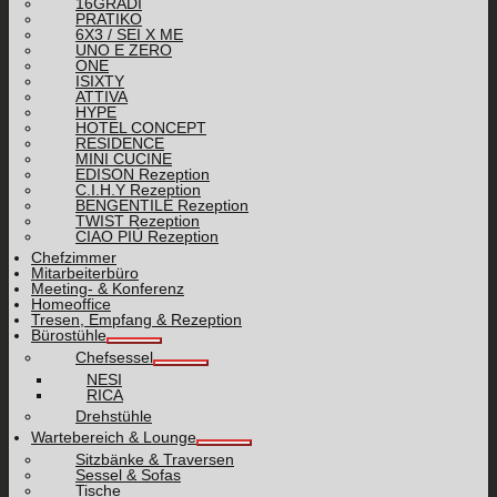
16GRADI
PRATIKO
6X3 / SEI X ME
UNO E ZERO
ONE
ISIXTY
ATTIVA
HYPE
HOTEL CONCEPT
RESIDENCE
MINI CUCINE
EDISON Rezeption
C.I.H.Y Rezeption
BENGENTILE Rezeption
TWIST Rezeption
CIAO PIÙ Rezeption
Chefzimmer
Mitarbeiterbüro
Meeting- & Konferenz
Homeoffice
Tresen, Empfang & Rezeption
Bürostühle
Chefsessel
NESI
RICA
Drehstühle
Wartebereich & Lounge
Sitzbänke & Traversen
Sessel & Sofas
Tische