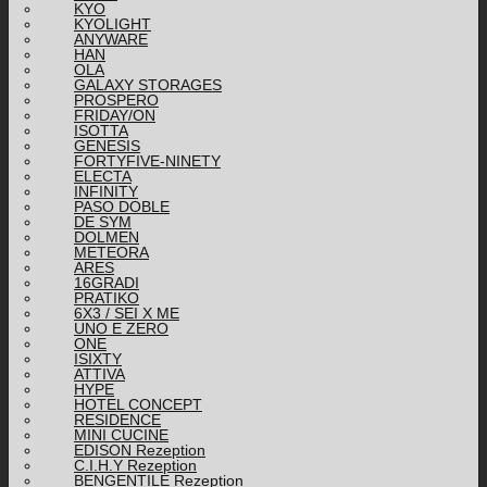
KYO
KYOLIGHT
ANYWARE
HAN
OLA
GALAXY STORAGES
PROSPERO
FRIDAY/ON
ISOTTA
GENESIS
FORTYFIVE-NINETY
ELECTA
INFINITY
PASO DOBLE
DE SYM
DOLMEN
METEORA
ARES
16GRADI
PRATIKO
6X3 / SEI X ME
UNO E ZERO
ONE
ISIXTY
ATTIVA
HYPE
HOTEL CONCEPT
RESIDENCE
MINI CUCINE
EDISON Rezeption
C.I.H.Y Rezeption
BENGENTILE Rezeption