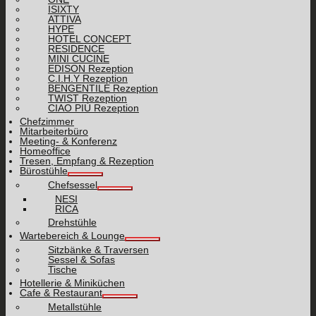
ISIXTY
ATTIVA
HYPE
HOTEL CONCEPT
RESIDENCE
MINI CUCINE
EDISON Rezeption
C.I.H.Y Rezeption
BENGENTILE Rezeption
TWIST Rezeption
CIAO PIÙ Rezeption
Chefzimmer
Mitarbeiterbüro
Meeting- & Konferenz
Homeoffice
Tresen, Empfang & Rezeption
Bürostühle
Chefsessel
NESI
RICA
Drehstühle
Wartebereich & Lounge
Sitzbänke & Traversen
Sessel & Sofas
Tische
Hotellerie & Miniküchen
Cafe & Restaurant
Metallstühle