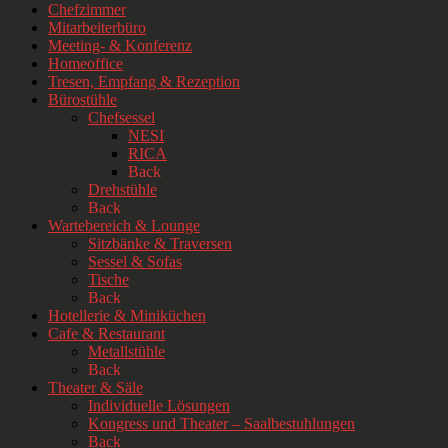
Chefzimmer
Mitarbeiterbüro
Meeting- & Konferenz
Homeoffice
Tresen, Empfang & Rezeption
Bürostühle
Chefsessel
NESI
RICA
Back
Drehstühle
Back
Wartebereich & Lounge
Sitzbänke & Traversen
Sessel & Sofas
Tische
Back
Hotellerie & Miniküchen
Cafe & Restaurant
Metallstühle
Back
Theater & Säle
Individuelle Lösungen
Kongress und Theater – Saalbestuhlungen
Back