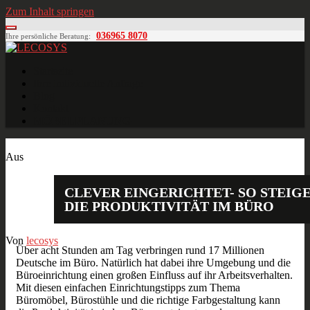
Zum Inhalt springen
036965 8070
Ihre persönliche Beratung:
LECOSYS
Büroeinrichtungen für Individualisten
Startseite
Ihre individuelle Anfrage
Blog
Kontakt
MÖBELPLANUNG
Jan.
30
2015
Aus
CLEVER EINGERICHTET- SO STEIGE
DIE PRODUKTIVITÄT IM BÜRO
Von
lecosys
Über acht Stunden am Tag verbringen rund 17 Millionen
Deutsche im Büro. Natürlich hat dabei ihre Umgebung und die
Büroeinrichtung einen großen Einfluss auf ihr Arbeitsverhalten.
Mit diesen einfachen Einrichtungstipps zum Thema
Büromöbel, Bürostühle und die richtige Farbgestaltung kann