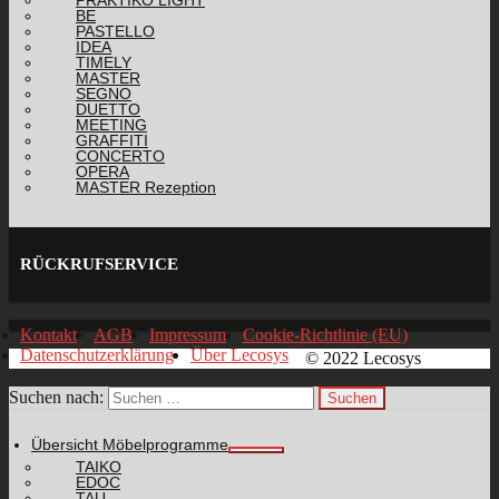
PRAKTIKO LIGHT
BE
PASTELLO
IDEA
TIMELY
MASTER
SEGNO
DUETTO
MEETING
GRAFFITI
CONCERTO
OPERA
MASTER Rezeption
RÜCKRUFSERVICE
Kontakt
AGB
Impressum
Cookie-Richtlinie (EU)
Datenschutzerklärung
Über Lecosys
© 2022 Lecosys
Suchen nach:
Übersicht Möbelprogramme
TAIKO
EDOC
TAU