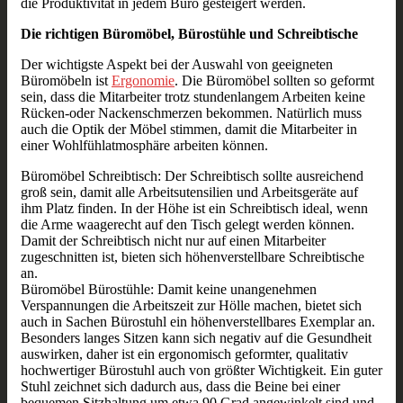
die Produktivität in jedem Büro gesteigert werden.
Die richtigen Büromöbel, Bürostühle und Schreibtische
Der wichtigste Aspekt bei der Auswahl von geeigneten
Büromöbeln ist
Ergonomie
. Die Büromöbel sollten so geformt
sein, dass die Mitarbeiter trotz stundenlangem Arbeiten keine
Rücken-oder Nackenschmerzen bekommen. Natürlich muss
auch die Optik der Möbel stimmen, damit die Mitarbeiter in
einer Wohlfühlatmosphäre arbeiten können.
Büromöbel Schreibtisch: Der Schreibtisch sollte ausreichend
groß sein, damit alle Arbeitsutensilien und Arbeitsgeräte auf
ihm Platz finden. In der Höhe ist ein Schreibtisch ideal, wenn
die Arme waagerecht auf den Tisch gelegt werden können.
Damit der Schreibtisch nicht nur auf einen Mitarbeiter
zugeschnitten ist, bieten sich höhenverstellbare Schreibtische
an.
Büromöbel Bürostühle: Damit keine unangenehmen
Verspannungen die Arbeitszeit zur Hölle machen, bietet sich
auch in Sachen Bürostuhl ein höhenverstellbares Exemplar an.
Besonders langes Sitzen kann sich negativ auf die Gesundheit
auswirken, daher ist ein ergonomisch geformter, qualitativ
hochwertiger Bürostuhl auch von größter Wichtigkeit. Ein guter
Stuhl zeichnet sich dadurch aus, dass die Beine bei einer
bequemen Sitzhaltung um etwa 90 Grad angewinkelt sind und