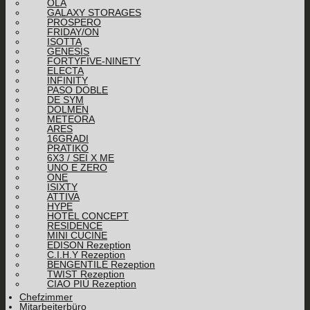
OLA
GALAXY STORAGES
PROSPERO
FRIDAY/ON
ISOTTA
GENESIS
FORTYFIVE-NINETY
ELECTA
INFINITY
PASO DOBLE
DE SYM
DOLMEN
METEORA
ARES
16GRADI
PRATIKO
6X3 / SEI X ME
UNO E ZERO
ONE
ISIXTY
ATTIVA
HYPE
HOTEL CONCEPT
RESIDENCE
MINI CUCINE
EDISON Rezeption
C.I.H.Y Rezeption
BENGENTILE Rezeption
TWIST Rezeption
CIAO PIÙ Rezeption
Chefzimmer
Mitarbeiterbüro