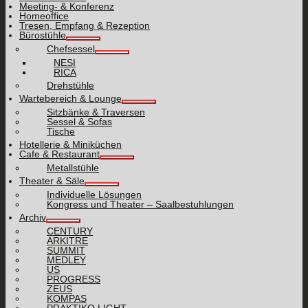
Meeting- & Konferenz
Homeoffice
Tresen, Empfang & Rezeption
Bürostühle
Chefsessel
NESI
RICA
Drehstühle
Wartebereich & Lounge
Sitzbänke & Traversen
Sessel & Sofas
Tische
Hotellerie & Miniküchen
Cafe & Restaurant
Metallstühle
Theater & Säle
Individuelle Lösungen
Kongress und Theater – Saalbestuhlungen
Archiv
CENTURY
ARKITRE
SUMMIT
MEDLEY
US
PROGRESS
ZEUS
KOMPAS