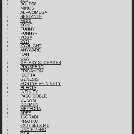
BOLD58
MINOS
ALFA/OMEGA
SESTANTE
MODI
KONO
FUNNY
FUNNY+
YOGA
KYO
KYOLIGHT
ANYWARE
HAN
OLA
GALAXY STORAGES
PROSPERO
FRIDAY/ON
ISOTTA
GENESIS
FORTYFIVE-NINETY
ELECTA
INFINITY
PASO DOBLE
DE SYM
DOLMEN
METEORA
ARES
16GRADI
PRATIKO
6X3 / SEI X ME
UNO E ZERO
ONE