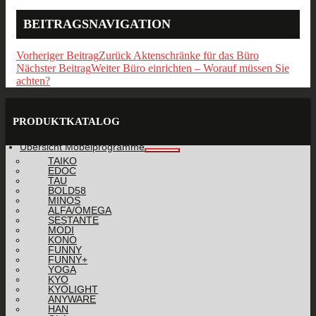
BEITRAGSNAVIGATION
Vorheriger Beitrag
Zurück
Aktenschränke für das Büro
Nächster Beitrag
Weiter
Büro einrichten – Worauf müssen Sie
achten?
PRODUKTKATALOG
Übersicht Möbelprogramme
TAIKO
EDOC
TAU
BOLD58
MINOS
ALFA/OMEGA
SESTANTE
MODI
KONO
FUNNY
FUNNY+
YOGA
KYO
KYOLIGHT
ANYWARE
HAN