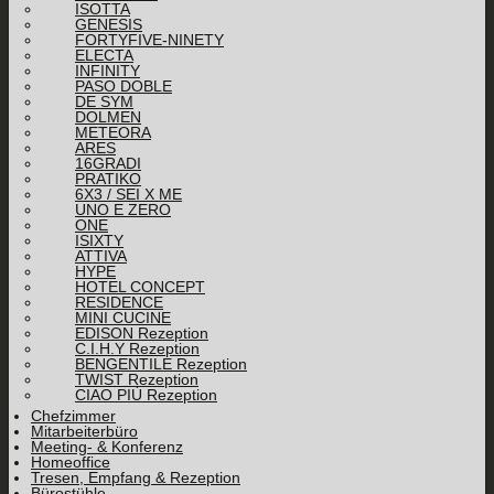
ISOTTA
GENESIS
FORTYFIVE-NINETY
ELECTA
INFINITY
PASO DOBLE
DE SYM
DOLMEN
METEORA
ARES
16GRADI
PRATIKO
6X3 / SEI X ME
UNO E ZERO
ONE
ISIXTY
ATTIVA
HYPE
HOTEL CONCEPT
RESIDENCE
MINI CUCINE
EDISON Rezeption
C.I.H.Y Rezeption
BENGENTILE Rezeption
TWIST Rezeption
CIAO PIÙ Rezeption
Chefzimmer
Mitarbeiterbüro
Meeting- & Konferenz
Homeoffice
Tresen, Empfang & Rezeption
Bürostühle