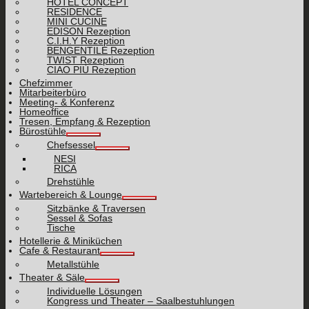
HOTEL CONCEPT
RESIDENCE
MINI CUCINE
EDISON Rezeption
C.I.H.Y Rezeption
BENGENTILE Rezeption
TWIST Rezeption
CIAO PIÙ Rezeption
Chefzimmer
Mitarbeiterbüro
Meeting- & Konferenz
Homeoffice
Tresen, Empfang & Rezeption
Bürostühle
Chefsessel
NESI
RICA
Drehstühle
Wartebereich & Lounge
Sitzbänke & Traversen
Sessel & Sofas
Tische
Hotellerie & Miniküchen
Cafe & Restaurant
Metallstühle
Theater & Säle
Individuelle Lösungen
Kongress und Theater – Saalbestuhlungen