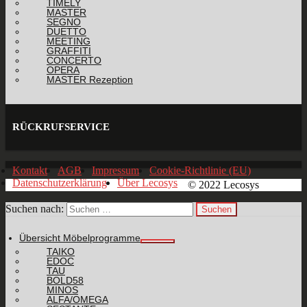
TIMELY
MASTER
SEGNO
DUETTO
MEETING
GRAFFITI
CONCERTO
OPERA
MASTER Rezeption
RÜCKRUFSERVICE
Kontakt
AGB
Impressum
Cookie-Richtlinie (EU)
Datenschutzerklärung
Über Lecosys
© 2022 Lecosys
Suchen nach:
Übersicht Möbelprogramme
TAIKO
EDOC
TAU
BOLD58
MINOS
ALFA/OMEGA