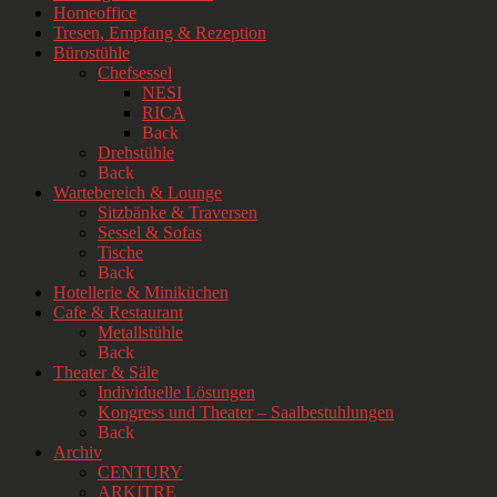
Homeoffice
Tresen, Empfang & Rezeption
Bürostühle
Chefsessel
NESI
RICA
Back
Drehstühle
Back
Wartebereich & Lounge
Sitzbänke & Traversen
Sessel & Sofas
Tische
Back
Hotellerie & Miniküchen
Cafe & Restaurant
Metallstühle
Back
Theater & Säle
Individuelle Lösungen
Kongress und Theater – Saalbestuhlungen
Back
Archiv
CENTURY
ARKITRE