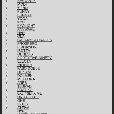
SESTANTE
MODI
KONO
FUNNY
FUNNY+
YOGA
KYO
KYOLIGHT
ANYWARE
HAN
OLA
GALAXY STORAGES
PROSPERO
FRIDAY/ON
ISOTTA
GENESIS
FORTYFIVE-NINETY
ELECTA
INFINITY
PASO DOBLE
DE SYM
DOLMEN
METEORA
ARES
16GRADI
PRATIKO
6X3 / SEI X ME
UNO E ZERO
ONE
ISIXTY
ATTIVA
HYPE