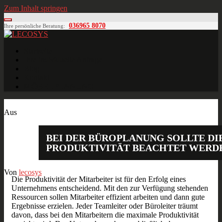
Zum Inhalt springen
036965 8070
Ihre persönliche Beratung:
LECOSYS
Büroeinrichtungen für Individualisten
Startseite
Ihre individuelle Anfrage
Blog
Kontakt
MÖBELPLANUNG
Dez.
30
2018
Aus
BEI DER BÜROPLANUNG SOLLTE DI
PRODUKTIVITÄT BEACHTET WERD
Von
lecosys
Die Produktivität der Mitarbeiter ist für den Erfolg eines
Unternehmens entscheidend. Mit den zur Verfügung stehenden
Ressourcen sollen Mitarbeiter effizient arbeiten und dann gute
Ergebnisse erzielen. Jeder Teamleiter oder Büroleiter träumt
davon, dass bei den Mitarbeitern die maximale Produktivität