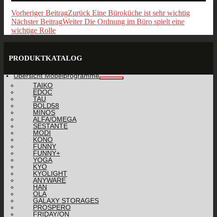
Vorheriger Beitrag
Zurück
Eine Büroküche ist sehr wichtig
Nächster Beitrag
Weiter
Die Ordnung im Büro spielt eine
wichtige Rolle
PRODUKTKATALOG
Übersicht Möbelprogramme
TAIKO
EDOC
TAU
BOLD58
MINOS
ALFA/OMEGA
SESTANTE
MODI
KONO
FUNNY
FUNNY+
YOGA
KYO
KYOLIGHT
ANYWARE
HAN
OLA
GALAXY STORAGES
PROSPERO
FRIDAY/ON