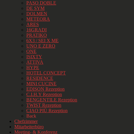
PASO DOBLE
DE SYM
DOLMEN
METEORA
ARES
16GRADI
PRATIKO
6X3 / SEI X ME
UNO E ZERO
ONE
ISIXTY
ATTIVA
HYPE
HOTEL CONCEPT
RESIDENCE
MINI CUCINE
EDISON Rezeption
C.I.H.Y Rezeption
BENGENTILE Rezeption
TWIST Rezeption
CIAO PIÙ Rezeption
Back
Chefzimmer
Mitarbeiterbüro
Meeting- & Konferenz