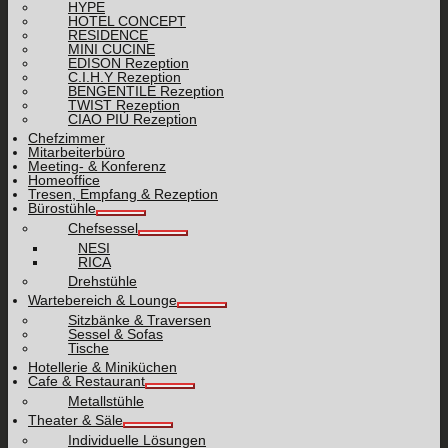
HYPE
HOTEL CONCEPT
RESIDENCE
MINI CUCINE
EDISON Rezeption
C.I.H.Y Rezeption
BENGENTILE Rezeption
TWIST Rezeption
CIAO PIÙ Rezeption
Chefzimmer
Mitarbeiterbüro
Meeting- & Konferenz
Homeoffice
Tresen, Empfang & Rezeption
Bürostühle
Chefsessel
NESI
RICA
Drehstühle
Wartebereich & Lounge
Sitzbänke & Traversen
Sessel & Sofas
Tische
Hotellerie & Miniküchen
Cafe & Restaurant
Metallstühle
Theater & Säle
Individuelle Lösungen