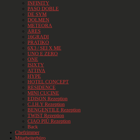
INFINITY
PASO DOBLE
DE SYM
DOLMEN
METEORA
ARES
16GRADI
PRATIKO
6X3 / SEI X ME
UNO E ZERO
ONE
ISIXTY
ATTIVA
HYPE
HOTEL CONCEPT
RESIDENCE
MINI CUCINE
EDISON Rezeption
C.I.H.Y Rezeption
BENGENTILE Rezeption
TWIST Rezeption
CIAO PIÙ Rezeption
Back
Chefzimmer
Mitarbeiterbüro