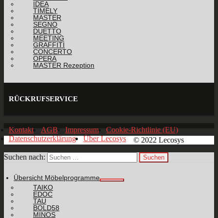
IDEA
TIMELY
MASTER
SEGNO
DUETTO
MEETING
GRAFFITI
CONCERTO
OPERA
MASTER Rezeption
RÜCKRUFSERVICE
Kontakt
AGB
Impressum
Cookie-Richtlinie (EU)
Datenschutzerklärung
Über Lecosys
© 2022 Lecosys
Suchen nach:
Übersicht Möbelprogramme
TAIKO
EDOC
TAU
BOLD58
MINOS