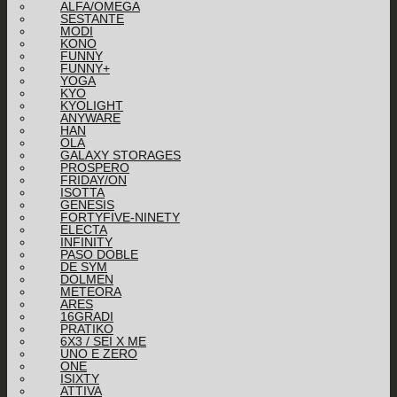
ALFA/OMEGA
SESTANTE
MODI
KONO
FUNNY
FUNNY+
YOGA
KYO
KYOLIGHT
ANYWARE
HAN
OLA
GALAXY STORAGES
PROSPERO
FRIDAY/ON
ISOTTA
GENESIS
FORTYFIVE-NINETY
ELECTA
INFINITY
PASO DOBLE
DE SYM
DOLMEN
METEORA
ARES
16GRADI
PRATIKO
6X3 / SEI X ME
UNO E ZERO
ONE
ISIXTY
ATTIVA