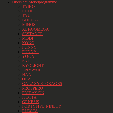
Übersicht Möbelprogramme
TAIKO
EDOC
TAU
BOLD58
MINOS
ALFA/OMEGA
SESTANTE
MODI
KONO
FUNNY
FUNNY+
YOGA
KYO
KYOLIGHT
ANYWARE
HAN
OLA
GALAXY STORAGES
PROSPERO
FRIDAY/ON
ISOTTA
GENESIS
FORTYFIVE-NINETY
ELECTA