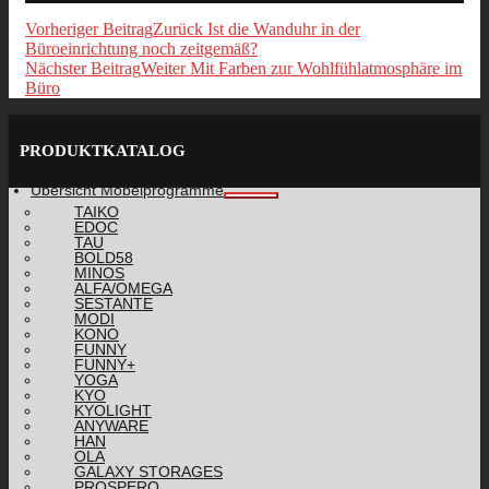
Vorheriger Beitrag
Zurück
Ist die Wanduhr in der
Büroeinrichtung noch zeitgemäß?
Nächster Beitrag
Weiter
Mit Farben zur Wohlfühlatmosphäre im
Büro
PRODUKTKATALOG
Übersicht Möbelprogramme
TAIKO
EDOC
TAU
BOLD58
MINOS
ALFA/OMEGA
SESTANTE
MODI
KONO
FUNNY
FUNNY+
YOGA
KYO
KYOLIGHT
ANYWARE
HAN
OLA
GALAXY STORAGES
PROSPERO