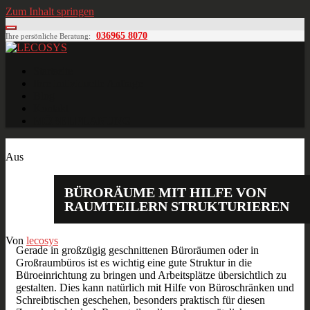
Zum Inhalt springen
036965 8070
Ihre persönliche Beratung:
LECOSYS
Büroeinrichtungen für Individualisten
Startseite
Ihre individuelle Anfrage
Blog
Kontakt
MÖBELPLANUNG
Nov.
05
2019
Aus
BÜRORÄUME MIT HILFE VON
RAUMTEILERN STRUKTURIEREN
Von
lecosys
Gerade in großzügig geschnittenen Büroräumen oder in
Großraumbüros ist es wichtig eine gute Struktur in die
Büroeinrichtung zu bringen und Arbeitsplätze übersichtlich zu
gestalten. Dies kann natürlich mit Hilfe von Büroschränken und
Schreibtischen geschehen, besonders praktisch für diesen