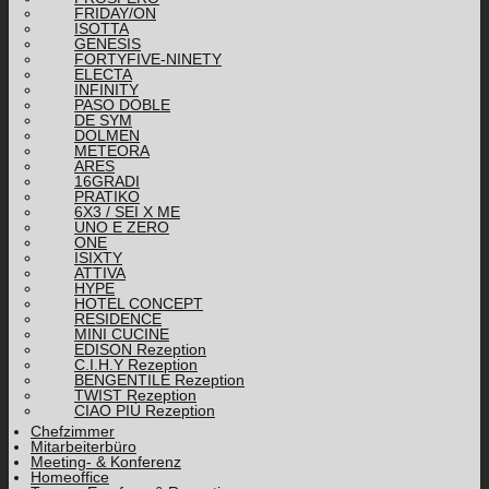
FRIDAY/ON
ISOTTA
GENESIS
FORTYFIVE-NINETY
ELECTA
INFINITY
PASO DOBLE
DE SYM
DOLMEN
METEORA
ARES
16GRADI
PRATIKO
6X3 / SEI X ME
UNO E ZERO
ONE
ISIXTY
ATTIVA
HYPE
HOTEL CONCEPT
RESIDENCE
MINI CUCINE
EDISON Rezeption
C.I.H.Y Rezeption
BENGENTILE Rezeption
TWIST Rezeption
CIAO PIÙ Rezeption
Chefzimmer
Mitarbeiterbüro
Meeting- & Konferenz
Homeoffice