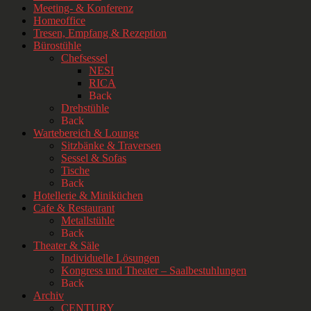
Meeting- & Konferenz
Homeoffice
Tresen, Empfang & Rezeption
Bürostühle
Chefsessel
NESI
RICA
Back
Drehstühle
Back
Wartebereich & Lounge
Sitzbänke & Traversen
Sessel & Sofas
Tische
Back
Hotellerie & Miniküchen
Cafe & Restaurant
Metallstühle
Back
Theater & Säle
Individuelle Lösungen
Kongress und Theater – Saalbestuhlungen
Back
Archiv
CENTURY